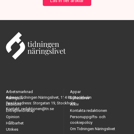
Läs in fler artiklar
Arbetsmarknad
Appar
Adress: Tidningen Näringslivet, 114 82 Stockholm
Näringsliv
Nyhetsbrev
Besöksadress: Storgatan 19, Stockholm
Ekonomi
Arkiv
Kontakt: redaktionen@tn.se
Entreprenörskap
Kontakta redaktionen
Opinion
Personuppgifts- och
cookiepolicy
Hållbarhet
Om Tidningen Näringslivet
Utrikes