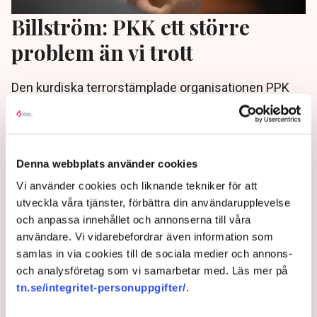
Billström: PKK ett större
problem än vi trott
Den kurdiska terrorstämplade organisationen PPK
har "omfattande" aktiviteter i Sverige, säger
utrikesminister Tobias Billström (M) till Dagens
Nyheter.
Denna webbplats använder cookies
3 years ago |
Av: TT
Vi använder cookies och liknande tekniker för att
utveckla våra tjänster, förbättra din användarupplevelse
och anpassa innehållet och annonserna till våra
användare. Vi vidarebefordrar även information som
samlas in via cookies till de sociala medier och annons-
och analysföretag som vi samarbetar med. Läs mer på
tn.se/integritet-personuppgifter/
.