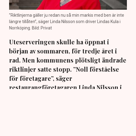
”Riktlinjerna gäller ju redan nu så min markis med ben är inte
längre tillåten”, säger Linda Nilsson som driver Lindas Kula i
Norrköping. Bild: Privat
Uteserveringen skulle ha öppnat i
början av sommaren, för tredje året i
rad. Men kommunens plötsligt ändrade
riktlinjer satte stopp. ”Noll förståelse
för företagare”, säger
restaurangföretagaren Linda Nilsson i
Norrköping till TN.
En markis med fyra ben. Den har hamnat i centrum när
Norrköpings kommun ändrat sina policys för
uteserveringarna i staden. När restaurangföretagaren
Linda Nilsson i mars ansökte om att för tredje