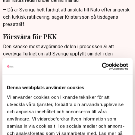
kan fattas redan under denna månad.
– Då är Sverige helt färdigt att ansluta till Nato efter ungersk
och turkisk ratificering, säger Kristersson på tisdagens
pressträff.
Försvåra för PKK
Den kanske mest avgörande delen i processen är att
övertyga Turkiet om att Sverige uppfyllt sin del i den
överenskommelse som slöts i somras och som också
undertecknades av Finland. Sveriges nya terrorlagstiftning är
enligt Kristersson ett steg på vägen.
– Att stärka den svenska lagstiftningen är bra för Sverige,
Denna webbplats använder cookies
men det är också ur ett Natoperspektiv bra för framtida
Vi använder cookies och liknande tekniker för att
allierade. Regeringens fokus på kampen mot organiserad
utveckla våra tjänster, förbättra din användarupplevelse
brottslighet kommer att försvåra även PKK:s verksamhet,
och anpassa innehållet och annonserna till våra
säger Kristersson.
användare. Vi vidarebefordrar även information som
"Har tjatat"
samlas in via cookies till de sociala medier och annons-
och analysföretag som vi samarbetar med. Läs mer på