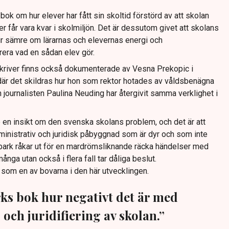
 bok om hur elever har fått sin skoltid förstörd av att skolan
er får vara kvar i skolmiljön. Det är dessutom givet att skolans
lir sämre om lärarnas och elevernas energi och
rera vad en sådan elev gör.
skriver finns också dokumenterade av Vesna Prekopic i
 där det skildras hur hon som rektor hotades av våldsbenägna
 journalisten Paulina Neuding har återgivit samma verklighet i
e en insikt om den svenska skolans problem, och det är att
ministrativ och juridisk påbyggnad som är dyr och som inte
rlbark råkar ut för en mardrömsliknande räcka händelser med
nga utan också i flera fall tar dåliga beslut.
som en av bovarna i den här utvecklingen.
rks bok hur negativt det är med
och juridifiering av skolan.”