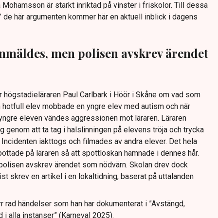
Mohamsson är starkt inriktad på vinster i friskolor. Till dessa
pt” de här argumenten kommer här en aktuell inblick i dagens
nmäldes, men polisen avskrev ärendet
 högstadieläraren Paul Carlbark i Höör i Skåne om vad som
En hotfull elev mobbade en yngre elev med autism och när
yngre eleven vändes aggressionen mot läraren. Läraren
g genom att ta tag i halslinningen på elevens tröja och trycka
Incidenten iakttogs och filmades av andra elever. Det hela
ottade på läraren så att spottloskan hamnade i dennes hår.
polisen avskrev ärendet som nödvärn. Skolan drev dock
ist skrev en artikel i en lokaltidning, baserat på uttalanden
arr rad händelser som han har dokumenterat i ”Avstängd,
i alla instanser” (Karneval 2025).