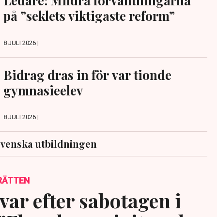
Ledare: Mildra förväntningarna
på ”seklets viktigaste reform”
8 JULI 2026 |
Bidrag dras in för var tionde
gymnasieelev
8 JULI 2026 |
venska utbildningen
RÄTTEN
var efter sabotagen i