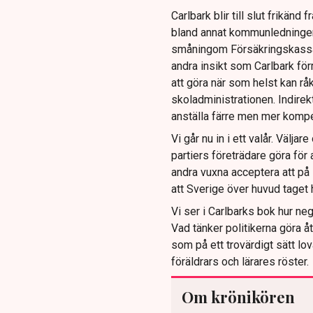
Carlbark blir till slut frikän
bland annat kommunledninge
småningom Försäkringskassan
andra insikt som Carlbark fö
att göra när som helst kan råk
skoladministrationen. Indirekt
anställa färre men mer kompe
Vi går nu in i ett valår. Väljar
partiers företrädare göra för
andra vuxna acceptera att på 
att Sverige över huvud taget h
Vi ser i Carlbarks bok hur neg
Vad tänker politikerna göra å
som på ett trovärdigt sätt lo
föräldrars och lärares röster.
Om krönikören