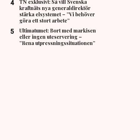
TN exklusivt: Så vill Svenska
kraftnäts nya generaldirektör
stärka elsystemet – ”Vi behöver
göra ett stort arbete”
Ultimatumet: Bort med markisen
eller ingen uteservering –
”Rena utpressningssituationen”