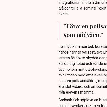
integrationsministern Simona 
två och till alla som har ”kö
skola.
”Läraren polisa
som nödvärn.”
I en nyutkommen bok berättar
hände när han var rastvakt. 
läraren försökte skydda den 
kände sig hotad och värjde si
upp honom mot ett elevskåp. 
avslutades med att eleven sp
Läraren polisanmäldes, men 
ärendet vidare, och en journal
från elevens mamma.
Carlbark fick uppleva en bis
anmäld, avskedad – men friad 