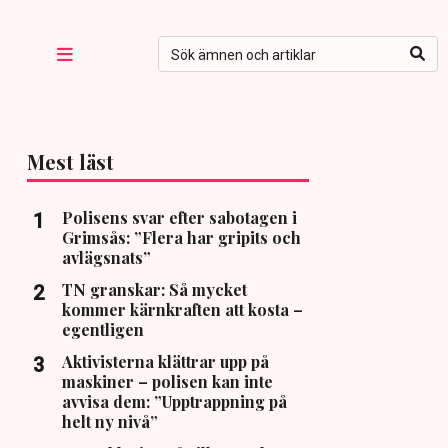
Mest läst
Polisens svar efter sabotagen i
Grimsås: ”Flera har gripits och
avlägsnats”
TN granskar: Så mycket
kommer kärnkraften att kosta –
egentligen
Aktivisterna klättrar upp på
maskiner – polisen kan inte
avvisa dem: ”Upptrappning på
helt ny nivå”