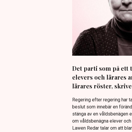
Det parti som på ett t
elevers och lärares 
lärares röster, skriv
Regering efter regering har t
beslut som innebär en förändr
stänga av en våldsbenägen elev
om våldsbenägna elever och 
Lawen Redar talar om att bla