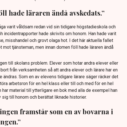
ll hade läraren ändå avskedats.”
råga varit våldsam redan vid sin tidigare högstadieskola och
ch incidentrapporter hade skrivits om honom. Han hade varit
e, misshandel och grovt olaga hot. I det här aktuella fallet
ot mot tjänsteman, men innan domen föll hade läraren ändå
ngen till skolans problem. Elever som hotar andra elever eller
t bort från verksamheten så att andra elever och lärare har en
e ändras. Som en av elevens tidigare lärare säger räcker det
öra arbetsron för en hel klass eller till och med för en hel
n har material till ytterligare en bok med alla de exempel han
 sig till honom och berättat liknade historier.
ngen framstår som en av bovarna i
ingen.”