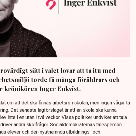
rovärdigt sätt i valet lovar att ta itu med
arbetsmiljö torde få många föräldrars och
er krönikören Inger Enkvist.
alat om att det ska finnas arbetsro i skolan, men ingen vågar ta
ing. Det senaste lagförslaget är att en skola ska kunna
 inte i en utan i två veckor. Vissa politiker undviker att tala
driver andra skolfrågor. Socialdemokraternas talesperson
nda elever och den nyutnämnda utbildnings- och