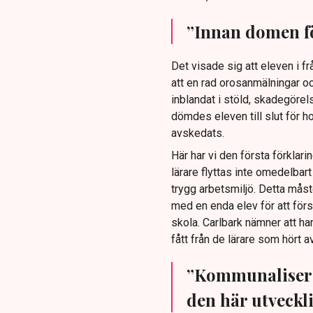
”Innan domen fö
Det visade sig att eleven i f
att en rad orosanmälningar o
inblandat i stöld, skadegörels
dömdes eleven till slut för h
avskedats.
Här har vi den första förklari
lärare flyttas inte omedelbar
trygg arbetsmiljö. Detta måst
med en enda elev för att först
skola. Carlbark nämner att ha
fått från de lärare som hört av
”Kommunaliseri
den här utveckl