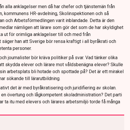
d från alla anklagelser men då har chefer och tjänstemän från
n, kommunens HR-avdelning, Skolinspektionen och så
 och Arbetsförmedlingen varit inblandade. Detta är den
rmedlar nämligen att lärare som gör det som de har skyldighet
a ut för orimliga anklagelser till och med från
 säger han att Sverige bör rensa kraftigt i all byråkrati och
tenta personer.
e och journalister bör kräva politiker på svar. Vad tänker olika
 att skydda elever och lärare mot våldsbenägna elever? Skulle
sin arbetsplats bli hotade och spottade på? Det är ett mirakel
ar sökande till lärarutbildning.
ativt det är med byråkratisering och juridifiering av skolan.
t en övertung och lågkompetent skoladministration? Det parti
var ta itu med elevers och lärares arbetsmiljö torde få många