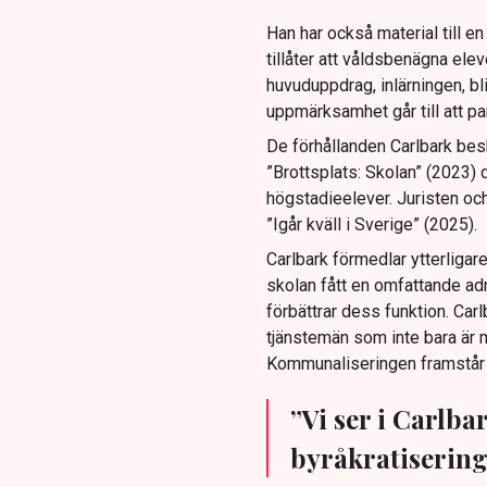
Han har också material till en
tillåter att våldsbenägna elev
huvuduppdrag, inlärningen, b
uppmärksamhet går till att pa
De förhållanden Carlbark be
”Brottsplats: Skolan” (2023)
högstadieelever. Juristen och
”Igår kväll i Sverige” (2025).
Carlbark förmedlar ytterligar
skolan fått en omfattande ad
förbättrar dess funktion. Ca
tjänstemän som inte bara är må
Kommunaliseringen framstår 
”Vi ser i Carlba
byråkratisering 