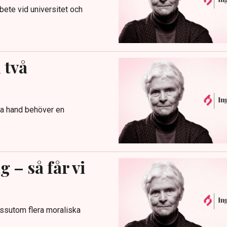
rbete vid universitet och
 två
rsta hand behöver en
g – så får vi
dessutom flera moraliska