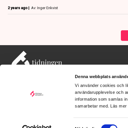
2 years ago |
Av: Inger Enkvist
Denna webbplats använde
Vi använder cookies och lik
användarupplevelse och an
information som samlas in 
Adress: Tidningen Näringslivet, 114 82 Stockholm
Besöksadress: Storgatan 19, Stockholm
samarbetar med. Läs mer
Kontakt: redaktionen@tn.se
Samtyckesval