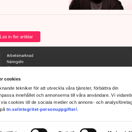
Läs in fler artiklar
Arbetsmarknad
Näringsliv
Ekonomi
Entreprenörskap
r cookies
Opinion
Hållbarhet
nande tekniker för att utveckla våra tjänster, förbättra din
Utrikes
passa innehållet och annonserna till våra användare. Vi vidareb
Krönikor
via cookies till de sociala medier och annons- och analysföreta
Quiz
 på
tn.se/integritet-personuppgifter/
.