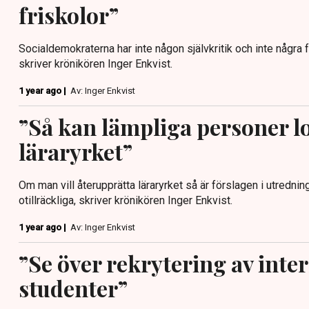
friskolor”
Socialdemokraterna har inte någon självkritik och inte några fö
skriver krönikören Inger Enkvist.
1 year ago |
Av: Inger Enkvist
”Så kan lämpliga personer lo
läraryrket”
Om man vill återupprätta läraryrket så är förslagen i utrednin
otillräckliga, skriver krönikören Inger Enkvist.
1 year ago |
Av: Inger Enkvist
”Se över rekrytering av inte
studenter”