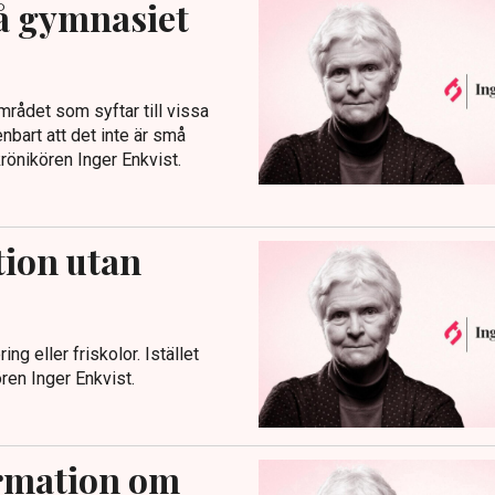
å gymnasiet
mrådet som syftar till vissa
enbart att det inte är små
krönikören Inger Enkvist.
tion utan
g eller friskolor. Istället
ören Inger Enkvist.
ormation om