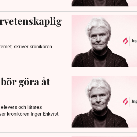
urvetenskaplig
emet, skriver krönikören
 bör göra åt
d elevers och lärares
ver krönikören Inger Enkvist.