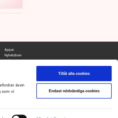
Appar
Nyhetsbrev
Arkiv
Kontakta redaktionen
Personuppgifts- och cookiepolicy
Tillåt alla cookies
Om Tidningen Näringslivet
efordrar även
Endast nödvändiga cookies
Chefredaktör och ansvarig utgivare:
g som vi
Anna Dalqvist
Kontakt: anna.dalqvist@tn.se