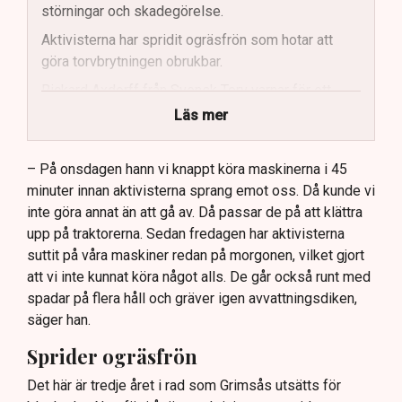
störningar och skadegörelse.
Aktivisterna har spridit ogräsfrön som hotar att
göra torvbrytningen obrukbar.
Rickard Axdorff från Svensk Torv varnar för ett
stort ekonomiskt sabotage.
Läs mer
Dialogpolisen på plats står maktlös inför
aktivisternas handlingar.
– På onsdagen hann vi knappt köra maskinerna i 45
minuter innan aktivisterna sprang emot oss. Då kunde vi
Frågor kvarstår om finansiering av illegal aktivism.
inte göra annat än att gå av. Då passar de på att klättra
upp på traktorerna. Sedan fredagen har aktivisterna
suttit på våra maskiner redan på morgonen, vilket gjort
att vi inte kunnat köra något alls. De går också runt med
spadar på flera håll och gräver igen avvattningsdiken,
säger han.
Sprider ogräsfrön
Det här är tredje året i rad som Grimsås utsätts för