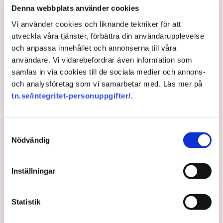
Denna webbplats använder cookies
Vi använder cookies och liknande tekniker för att
Myndigheter
Gripanden
Tranemo kommun
Polisen
utveckla våra tjänster, förbättra din användarupplevelse
Svensk Torv : en naturlig råvara
Allemansrätten
Brott
och anpassa innehållet och annonserna till våra
Tove Lifvendahl
Neova
Återställ Våtmarker
Drönare
Utredningar
Skadegörelse
Grimsås
användare. Vi vidarebefordrar även information som
samlas in via cookies till de sociala medier och annons-
och analysföretag som vi samarbetar med. Läs mer på
tn.se/integritet-personuppgifter/
.
Gabriel Cardona Cervantes
gabriel.cardona.cervantes@tn.se
Samtyckesval
Nödvändig
Publicerad:
6 aug 2026, 12:35
Uppdaterad:
7 aug 2026, 09:58
Inställningar
LÄS ÄVEN
Ledare: Polisen måste kunna
Statistik
stoppa sabotagen