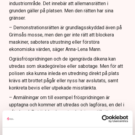
industriområde. Det innebär att allemansrätten i
grunden gäller på platsen. Men den rätten har sina
gränser.
– Demonstrationsrätten är grundlagsskyddad även på
Grimsås mosse, men den ger inte rätt att blockera
maskiner, sabotera utrustning eller förstöra
ekonomiska värden, säger Anna-Lena Mann.
Ogräsfröspridningen och de igengrävda dikena kan
utredas som skadegörelse eller sabotage. Men för att
polisen ska kunna inleda en utredning direkt på plats
krävs att brottet pågår eller nyss har avslutats, samt
konkreta bevis eller utpekade misstänkta.
– Anmälningar om till exempel fröspridningen är
upptagna och kommer att utredas och lagföras, en del i
efterhand. Det är bland annat anledningen till att vi nu
även använder drönare för att dokumentera och säkra
bevis, säger Anna-Lena Mann.