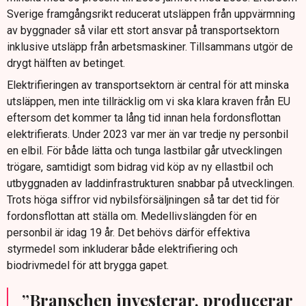
Sverige framgångsrikt reducerat utsläppen från uppvärmning
av byggnader så vilar ett stort ansvar på transportsektorn
inklusive utsläpp från arbetsmaskiner. Tillsammans utgör de
drygt hälften av betinget.
Elektrifieringen av transportsektorn är central för att minska
utsläppen, men inte tillräcklig om vi ska klara kraven från EU
eftersom det kommer ta lång tid innan hela fordonsflottan
elektrifierats. Under 2023 var mer än var tredje ny personbil
en elbil. För både lätta och tunga lastbilar går utvecklingen
trögare, samtidigt som bidrag vid köp av ny ellastbil och
utbyggnaden av laddinfrastrukturen snabbar på utvecklingen.
Trots höga siffror vid nybilsförsäljningen så tar det tid för
fordonsflottan att ställa om. Medellivslängden för en
personbil är idag 19 år. Det behövs därför effektiva
styrmedel som inkluderar både elektrifiering och
biodrivmedel för att brygga gapet.
”Branschen investerar, producerar