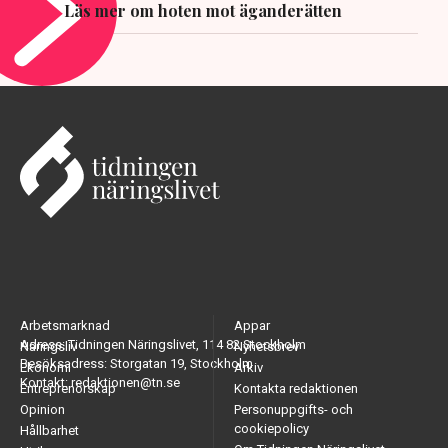
Läs mer om hoten mot äganderätten
Arbetsmarknad
Appar
Adress: Tidningen Näringslivet, 114 82 Stockholm
Näringsliv
Nyhetsbrev
Besöksadress: Storgatan 19, Stockholm
Ekonomi
Arkiv
Kontakt: redaktionen@tn.se
Entreprenörskap
Kontakta redaktionen
Opinion
Personuppgifts- och
cookiepolicy
Hållbarhet