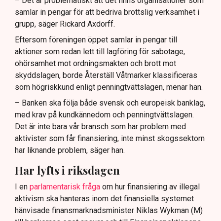
– Det är problematiskt att det finns organisationer som
samlar in pengar för att bedriva brottslig verksamhet i
grupp, säger Rickard Axdorff.
Eftersom föreningen öppet samlar in pengar till
aktioner som redan lett till lagföring för sabotage,
ohörsamhet mot ordningsmakten och brott mot
skyddslagen, borde Återställ Våtmarker klassificeras
som högriskkund enligt penningtvättslagen, menar han.
– Banken ska följa både svensk och europeisk banklag,
med krav på kundkännedom och penningtvättslagen.
Det är inte bara vår bransch som har problem med
aktivister som får finansiering, inte minst skogssektorn
har liknande problem, säger han.
Har lyfts i riksdagen
I en
parlamentarisk fråga
om hur finansiering av illegal
aktivism ska hanteras inom det finansiella systemet
hänvisade finansmarknadsminister Niklas Wykman (M)