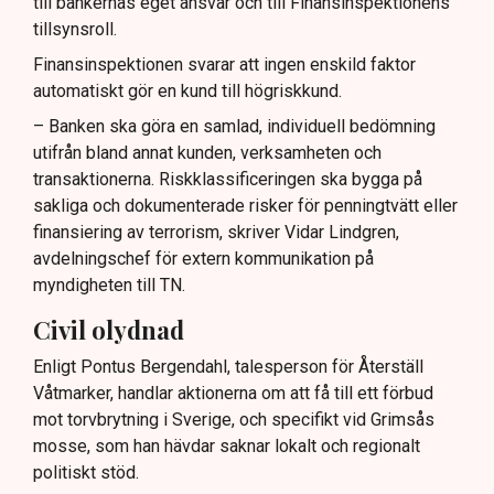
till bankernas eget ansvar och till Finansinspektionens
tillsynsroll.
Finansinspektionen svarar att ingen enskild faktor
automatiskt gör en kund till högriskkund.
– Banken ska göra en samlad, individuell bedömning
utifrån bland annat kunden, verksamheten och
transaktionerna. Riskklassificeringen ska bygga på
sakliga och dokumenterade risker för penningtvätt eller
finansiering av terrorism, skriver Vidar Lindgren,
avdelningschef för extern kommunikation på
myndigheten till TN.
Civil olydnad
Enligt Pontus Bergendahl, talesperson för Återställ
Våtmarker, handlar aktionerna om att få till ett förbud
mot torvbrytning i Sverige, och specifikt vid Grimsås
mosse, som han hävdar saknar lokalt och regionalt
politiskt stöd.