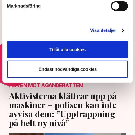
5 AUGUSTI 2026 |
Marknadsföring
Aktivisterna klättrar upp på
maskiner – polisen kan inte
Visa detaljer
avvisa dem: ”Upptrappning på
helt ny nivå”
3 AUGUSTI 2026 |
Tillåt alla cookies
Läs mer om hoten mot äganderätten
Endast nödvändiga cookies
HOTEN MOT ÄGANDERÄTTEN
Aktivisterna klättrar upp på
maskiner – polisen kan inte
avvisa dem: ”Upptrappning
på helt ny nivå”