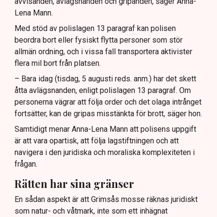
avvisanden, avlägsnanden och gripanden, säger Anna-
Lena Mann.
Med stöd av polislagen 13 paragraf kan polisen
beordra bort eller fysiskt flytta personer som stör
allmän ordning, och i vissa fall transportera aktivister
flera mil bort från platsen.
– Bara idag (tisdag, 5 augusti reds. anm.) har det skett
åtta avlägsnanden, enligt polislagen 13 paragraf. Om
personerna vägrar att följa order och det olaga intrånget
fortsätter, kan de gripas misstänkta för brott, säger hon.
Samtidigt menar Anna-Lena Mann att polisens uppgift
är att vara opartisk, att följa lagstiftningen och att
navigera i den juridiska och moraliska komplexiteten i
frågan.
Rätten har sina gränser
En sådan aspekt är att Grimsås mosse räknas juridiskt
som natur- och våtmark, inte som ett inhägnat