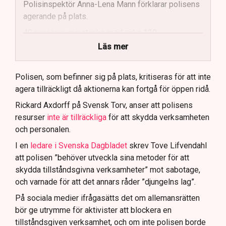
Polisinspektör Anna-Lena Mann förklarar polisens
agerande på plats.
40 personer misstänks med cirka 120
brottsmisstankar kopplade.
Läs mer
Polisen använder drönare och uniformerad polis
för att dokumentera bevis.
Polisen, som befinner sig på plats, kritiseras för att inte
agera tillräckligt då aktionerna kan fortgå för öppen ridå.
Samtidigt är polisarbetet komplext när det gäller
att navigera juridiska rättigheter och gränser.
Rickard Axdorff på Svensk Torv, anser att polisens
resurser
inte är tillräckliga
för att skydda verksamheten
och personalen.
I en
ledare i Svenska Dagbladet
skrev Tove Lifvendahl
att polisen ”behöver utveckla sina metoder för att
skydda tillståndsgivna verksamheter” mot sabotage,
och varnade för att det annars råder ”djungelns lag”.
På sociala medier ifrågasätts det om allemansrätten
bör ge utrymme för aktivister att blockera en
tillståndsgiven verksamhet, och om inte polisen borde