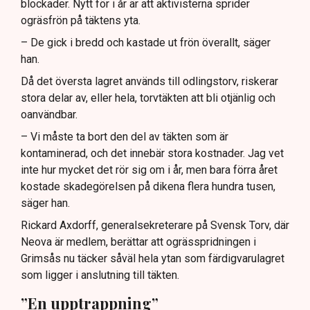
blockader. Nytt för i år är att aktivisterna sprider
ogräsfrön på täktens yta.
– De gick i bredd och kastade ut frön överallt, säger
han.
Då det översta lagret används till odlingstorv, riskerar
stora delar av, eller hela, torvtäkten att bli otjänlig och
oanvändbar.
– Vi måste ta bort den del av täkten som är
kontaminerad, och det innebär stora kostnader. Jag vet
inte hur mycket det rör sig om i år, men bara förra året
kostade skadegörelsen på dikena flera hundra tusen,
säger han.
Rickard Axdorff, generalsekreterare på Svensk Torv, där
Neova är medlem, berättar att ogrässpridningen i
Grimsås nu täcker såväl hela ytan som färdigvarulagret
som ligger i anslutning till täkten.
”En upptrappning”