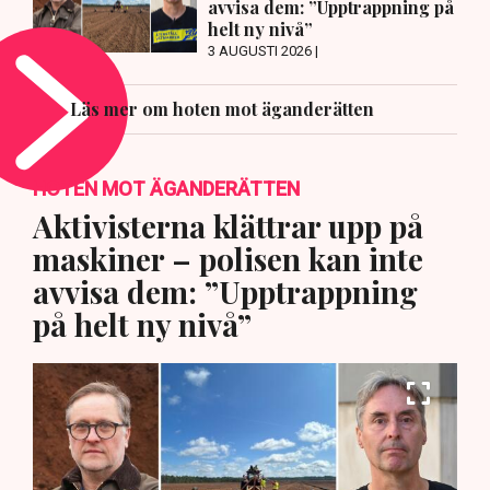
avvisa dem: ”Upptrappning på
helt ny nivå”
3 AUGUSTI 2026 |
Läs mer om hoten mot äganderätten
HOTEN MOT ÄGANDERÄTTEN
Aktivisterna klättrar upp på
maskiner – polisen kan inte
avvisa dem: ”Upptrappning
på helt ny nivå”