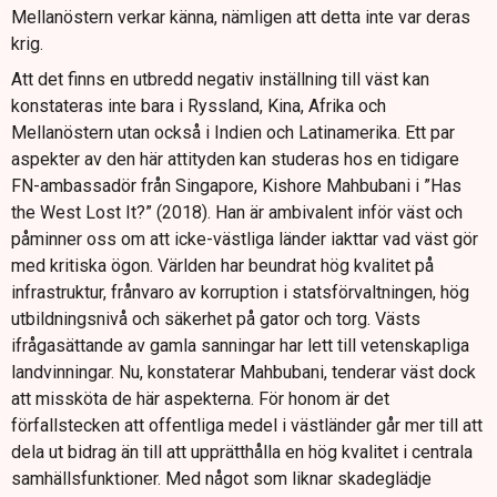
Mellanöstern verkar känna, nämligen att detta inte var deras
krig.
Att det finns en utbredd negativ inställning till väst kan
konstateras inte bara i Ryssland, Kina, Afrika och
Mellanöstern utan också i Indien och Latinamerika. Ett par
aspekter av den här attityden kan studeras hos en tidigare
FN-ambassadör från Singapore, Kishore Mahbubani i ”Has
the West Lost It?” (2018). Han är ambivalent inför väst och
påminner oss om att icke-västliga länder iakttar vad väst gör
med kritiska ögon. Världen har beundrat hög kvalitet på
infrastruktur, frånvaro av korruption i statsförvaltningen, hög
utbildningsnivå och säkerhet på gator och torg. Västs
ifrågasättande av gamla sanningar har lett till vetenskapliga
landvinningar. Nu, konstaterar Mahbubani, tenderar väst dock
att missköta de här aspekterna. För honom är det
förfallstecken att offentliga medel i västländer går mer till att
dela ut bidrag än till att upprätthålla en hög kvalitet i centrala
samhällsfunktioner. Med något som liknar skadeglädje