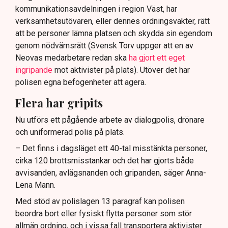
kommunikationsavdelningen i region Väst, har
verksamhetsutövaren, eller dennes ordningsvakter, rätt
att be personer lämna platsen och skydda sin egendom
genom nödvärnsrätt (Svensk Torv uppger att en av
Neovas medarbetare redan ska
ha gjort ett eget
ingripande
mot aktivister på plats). Utöver det har
polisen egna befogenheter att agera.
Flera har gripits
Nu utförs ett pågående arbete av dialogpolis, drönare
och uniformerad polis på plats.
– Det finns i dagsläget ett 40-tal misstänkta personer,
cirka 120 brottsmisstankar och det har gjorts både
avvisanden, avlägsnanden och gripanden, säger Anna-
Lena Mann.
Med stöd av polislagen 13 paragraf kan polisen
beordra bort eller fysiskt flytta personer som stör
allmän ordning, och i vissa fall transportera aktivister