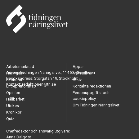
Arbetsmarknad
Appar
Adress: Tidningen Näringslivet, 114 82 Stockholm
Näringsliv
Nyhetsbrev
Besöksadress: Storgatan 19, Stockholm
Ekonomi
Arkiv
Kontakt: redaktionen@tn.se
Entreprenörskap
Kontakta redaktionen
Opinion
Personuppgifts- och
cookiepolicy
Hållbarhet
Om Tidningen Näringslivet
Utrikes
Krönikor
Quiz
Chefredaktör och ansvarig utgivare:
Anna Dalqvist