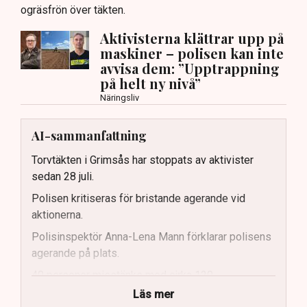
ogräsfrön över täkten.
Aktivisterna klättrar upp på
maskiner – polisen kan inte
avvisa dem: ”Upptrappning
på helt ny nivå”
Näringsliv
AI-sammanfattning
Torvtäkten i Grimsås har stoppats av aktivister
sedan 28 juli.
Polisen kritiseras för bristande agerande vid
aktionerna.
Polisinspektör Anna-Lena Mann förklarar polisens
agerande på plats.
40 personer misstänks med cirka 120
brottsmisstankar kopplade.
Läs mer