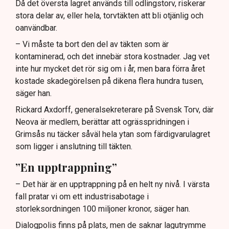
Då det översta lagret används till odlingstorv, riskerar
stora delar av, eller hela, torvtäkten att bli otjänlig och
oanvändbar.
– Vi måste ta bort den del av täkten som är
kontaminerad, och det innebär stora kostnader. Jag vet
inte hur mycket det rör sig om i år, men bara förra året
kostade skadegörelsen på dikena flera hundra tusen,
säger han.
Rickard Axdorff, generalsekreterare på Svensk Torv, där
Neova är medlem, berättar att ogrässpridningen i
Grimsås nu täcker såväl hela ytan som färdigvarulagret
som ligger i anslutning till täkten.
”En upptrappning”
– Det här är en upptrappning på en helt ny nivå. I värsta
fall pratar vi om ett industrisabotage i
storleksordningen 100 miljoner kronor, säger han.
Dialogpolis finns på plats, men de saknar lagutrymme