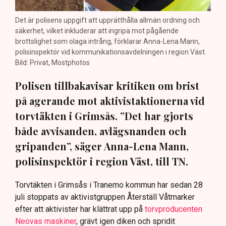
Det är polisens uppgift att upprätthålla allmän ordning och
säkerhet, vilket inkluderar att ingripa mot pågående
brottslighet som olaga intrång, förklarar Anna-Lena Mann,
polisinspektör vid kommunikationsavdelningen i region Väst.
Bild: Privat, Mostphotos
Polisen tillbakavisar kritiken om brist
på agerande mot aktivistaktionerna vid
torvtäkten i Grimsås. ”Det har gjorts
både avvisanden, avlägsnanden och
gripanden”, säger Anna-Lena Mann,
polisinspektör i region Väst, till TN.
Torvtäkten i Grimsås i Tranemo kommun har sedan 28
juli stoppats av aktivistgruppen Återställ Våtmarker
efter att aktivister har klättrat upp på
torvproducenten
Neovas maskiner
, grävt igen diken och spridit