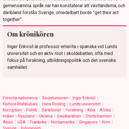
gemensamma språk när han konstaterar att västländerna, och
däribland förstås Sverige, omedelbart borde ”get their act
together”.
Om krönikören
Inger Enkvist är professor emerita i spanska vid Lunds
universitet och en aktiv röst i skoldebatten, ofta med
fokus på forskning, utbildningspolitik och det svenska
samhället.
Förenta nationerna
Sovjetunionen
Inger Enkvist
Kishore Mahbubani
Hans Rosling
Lunds universitet
Korruption
Politik
Sanktioner
Forskning
Kina
Afrika
Indien
Ryssland
Ukraina
Saudiarabien
Storbritannien
Asien
USA
Frankrike
Nordamerika
Singapore
Krim
Sverige
Indonesien