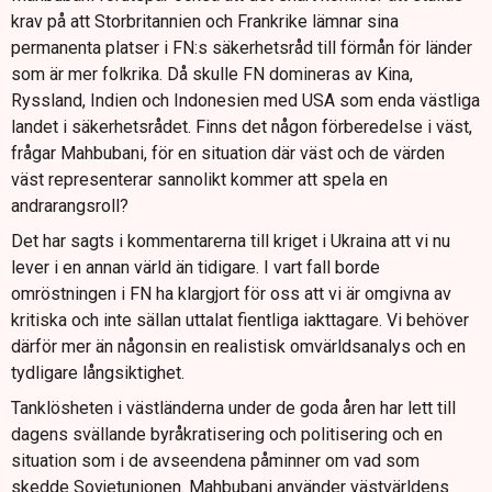
krav på att Storbritannien och Frankrike lämnar sina
permanenta platser i FN:s säkerhetsråd till förmån för länder
som är mer folkrika. Då skulle FN domineras av Kina,
Ryssland, Indien och Indonesien med USA som enda västliga
landet i säkerhetsrådet. Finns det någon förberedelse i väst,
frågar Mahbubani, för en situation där väst och de värden
väst representerar sannolikt kommer att spela en
andrarangsroll?
Det har sagts i kommentarerna till kriget i Ukraina att vi nu
lever i en annan värld än tidigare. I vart fall borde
omröstningen i FN ha klargjort för oss att vi är omgivna av
kritiska och inte sällan uttalat fientliga iakttagare. Vi behöver
därför mer än någonsin en realistisk omvärldsanalys och en
tydligare långsiktighet.
Tanklösheten i västländerna under de goda åren har lett till
dagens svällande byråkratisering och politisering och en
situation som i de avseendena påminner om vad som
skedde Sovjetunionen. Mahbubani använder västvärldens