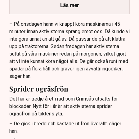
stort ekonomiskt sabotage.
Läs mer
Dialogpolisen på plats står maktlös inför
aktivisternas handlingar.
– På onsdagen hann vi knappt köra maskinerna i 45
minuter innan aktivisterna sprang emot oss. Då kunde vi
Frågor kvarstår om finansiering av illegal aktivism.
inte göra annat än att gå av. Då passar de på att klättra
upp på traktorerna. Sedan fredagen har aktivisterna
suttit på våra maskiner redan på morgonen, vilket gjort
att vi inte kunnat köra något alls. De går också runt med
spadar på flera håll och gräver igen avvattningsdiken,
säger han.
Sprider ogräsfrön
Det här är tredje året i rad som Grimsås utsätts för
blockader. Nytt för i år är att aktivisterna sprider
ogräsfrön på täktens yta.
– De gick i bredd och kastade ut frön överallt, säger
han.