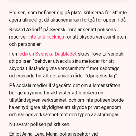
Polisen använder drönare och uniformerad polis
för att dokumentera bevis.
Polisen, som befinner sig på plats, kritiseras för att inte
agera tillräckligt då aktionerna kan fortgå för öppen ridå.
Samtidigt är polisarbetet komplext när det gäller
att navigera juridiska rättigheter och gränser.
Rickard Axdorff på Svensk Torv, anser att polisens
resurser
inte är tillräckliga
för att skydda verksamheten
och personalen.
I en
ledare i Svenska Dagbladet
skrev Tove Lifvendahl
att polisen ”behöver utveckla sina metoder för att
skydda tillståndsgivna verksamheter” mot sabotage,
och varnade för att det annars råder ”djungelns lag”.
På sociala medier ifrågasätts det om allemansrätten
bör ge utrymme för aktivister att blockera en
tillståndsgiven verksamhet, och om inte polisen borde
ha en tydligare skyldighet att skydda privat egendom
och näringsverksamhet mot den typen av störningar.
Nu svarar polisen på kritiken.
Enligt Anna-Lena Mann, polisinspektör vid