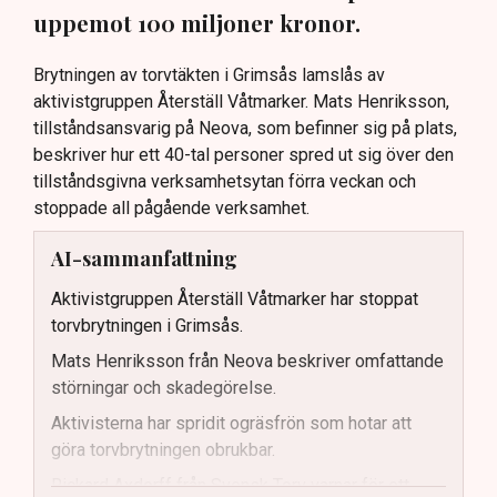
uppemot 100 miljoner kronor.
Brytningen av torvtäkten i Grimsås lamslås av
aktivistgruppen Återställ Våtmarker. Mats Henriksson,
tillståndsansvarig på Neova, som befinner sig på plats,
beskriver hur ett 40-tal personer spred ut sig över den
tillståndsgivna verksamhetsytan förra veckan och
stoppade all pågående verksamhet.
AI-sammanfattning
Aktivistgruppen Återställ Våtmarker har stoppat
torvbrytningen i Grimsås.
Mats Henriksson från Neova beskriver omfattande
störningar och skadegörelse.
Aktivisterna har spridit ogräsfrön som hotar att
göra torvbrytningen obrukbar.
Rickard Axdorff från Svensk Torv varnar för ett