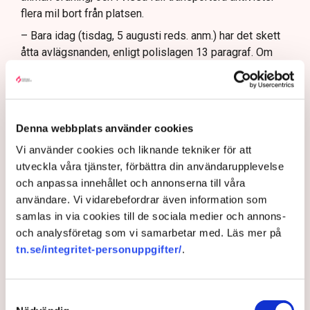
flera mil bort från platsen.
– Bara idag (tisdag, 5 augusti reds. anm.) har det skett
åtta avlägsnanden, enligt polislagen 13 paragraf. Om
personerna vägrar att följa order och det olaga intrånget
fortsätter, kan de gripas misstänkta för brott, säger hon.
Samtidigt menar Anna-Lena Mann att polisens uppgift
är att vara opartisk, att följa lagstiftningen och att
Denna webbplats använder cookies
navigera i den juridiska och moraliska komplexiteten i
Vi använder cookies och liknande tekniker för att
frågan.
utveckla våra tjänster, förbättra din användarupplevelse
Rätten har sina gränser
och anpassa innehållet och annonserna till våra
användare. Vi vidarebefordrar även information som
En sådan aspekt är att Grimsås mosse räknas juridiskt
samlas in via cookies till de sociala medier och annons-
som natur- och våtmark, inte som ett inhägnat
och analysföretag som vi samarbetar med. Läs mer på
industriområde. Det innebär att allemansrätten i
tn.se/integritet-personuppgifter/
.
grunden gäller på platsen. Men den rätten har sina
gränser.
– Demonstrationsrätten är grundlagsskyddad även på
Samtyckesval