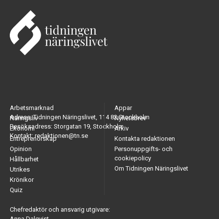
Arbetsmarknad
Appar
Adress: Tidningen Näringslivet, 114 82 Stockholm
Näringsliv
Nyhetsbrev
Besöksadress: Storgatan 19, Stockholm
Ekonomi
Arkiv
Kontakt: redaktionen@tn.se
Entreprenörskap
Kontakta redaktionen
Opinion
Personuppgifts- och
cookiepolicy
Hållbarhet
Om Tidningen Näringslivet
Utrikes
Krönikor
Quiz
Chefredaktör och ansvarig utgivare:
Anna Dalqvist