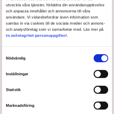
utveckla våra tjänster, förbättra din användarupplevelse
och anpassa innehållet och annonserna till våra
användare. Vi vidarebefordrar även information som
samlas in via cookies till de sociala medier och annons-
och analysföretag som vi samarbetar med. Läs mer på
tn.se/integritet-personuppgifter/
.
Parterna har anlänt inför
Samtyckesval
Nödvändig
fredssamtal
Inställningar
De ryska och ukrainska delegationerna har anlänt till
Istanbul inför dagens fredssamtal. Det är första
gången som parterna träffas på två veckor.
Statistik
4 years ago |
Av: TT
Marknadsföring