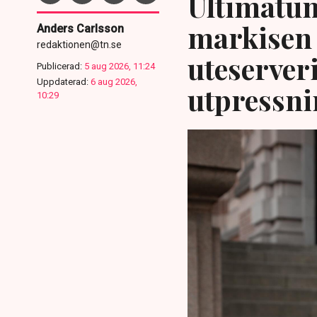
Ultimatum
markisen 
Anders Carlsson
redaktionen@tn.se
uteserver
Publicerad:
5 aug 2026, 11:24
Uppdaterad:
6 aug 2026,
utpressni
10:29