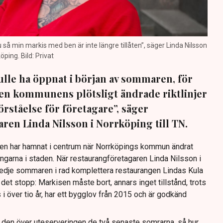
nu så min markis med ben är inte längre tillåten”, säger Linda Nilsson
öping. Bild: Privat
lle ha öppnat i början av sommaren, för
 Men kommunens plötsligt ändrade riktlinjer
förståelse för företagare”, säger
ren Linda Nilsson i Norrköping till TN.
Den har hamnat i centrum när Norrköpings kommun ändrat
ingarna i staden. När restaurangföretagaren Linda Nilsson i
redje sommaren i rad komplettera restaurangen Lindas Kula
det stopp: Markisen måste bort, annars inget tillstånd, trots
s i över tio år, har ett bygglov från 2015 och är godkänd
t den över uteserveringen de två senaste somrarna, så hur