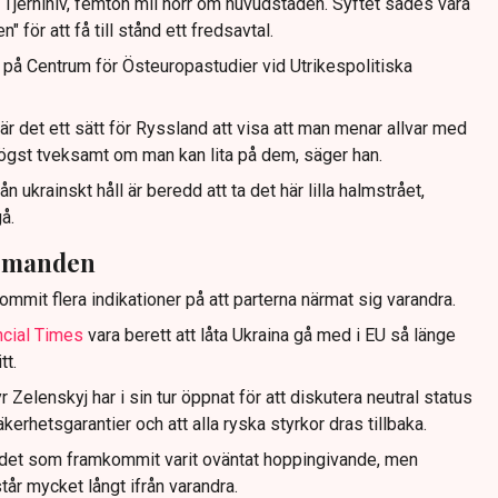
n Tjernihiv, femton mil norr om huvudstaden. Syftet sades vara
" för att få till stånd ett fredsavtal.
på Centrum för Östeuropastudier vid Utrikespolitiska
 är det ett sätt för Ryssland att visa att man menar allvar med
högst tveksamt om man kan lita på dem, säger han.
ån ukrainskt håll är beredd att ta det här lilla halmstrået,
å.
ärmanden
mmit flera indikationer på att parterna närmat sig varandra.
ncial Times
vara berett att låta Ukraina gå med i EU så länge
tt.
Zelenskyj har i sin tur öppnat för att diskutera neutral status
erhetsgarantier och att alla ryska styrkor dras tillbaka.
det som framkommit varit oväntat hoppingivande, men
står mycket långt ifrån varandra.