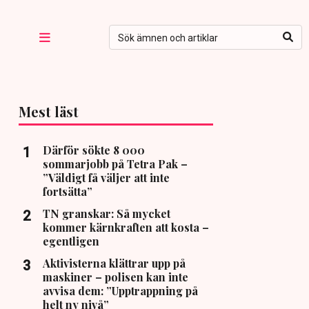
Mest läst
Därför sökte 8 000
sommarjobb på Tetra Pak –
”Väldigt få väljer att inte
fortsätta”
TN granskar: Så mycket
kommer kärnkraften att kosta –
egentligen
Aktivisterna klättrar upp på
maskiner – polisen kan inte
avvisa dem: ”Upptrappning på
helt ny nivå”