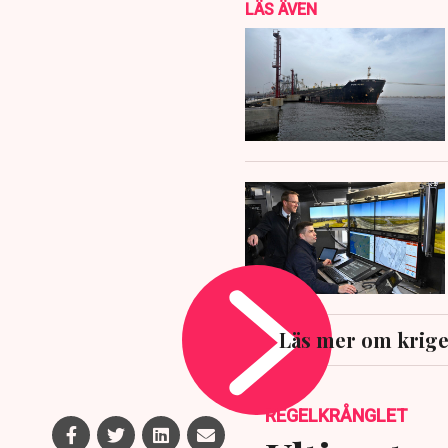
LÄS ÄVEN
Läs mer om kriget
REGELKRÅNGLET