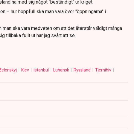
sland ha med sig något "beständigt" ur kriget.
en – hur hoppfull ska man vara över "öppningarna" i
om man ska vara medveten om att det återstår väldigt många
 tillbaka fullt ut har jag svårt att se.
Zelenskyj
Kiev
İstanbul
Luhansk
Ryssland
Tjernihiv