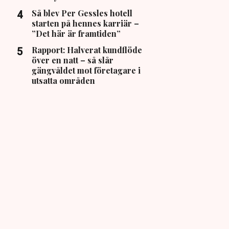
Så blev Per Gessles hotell
starten på hennes karriär –
”Det här är framtiden”
Rapport: Halverat kundflöde
över en natt – så slår
gängvåldet mot företagare i
utsatta områden