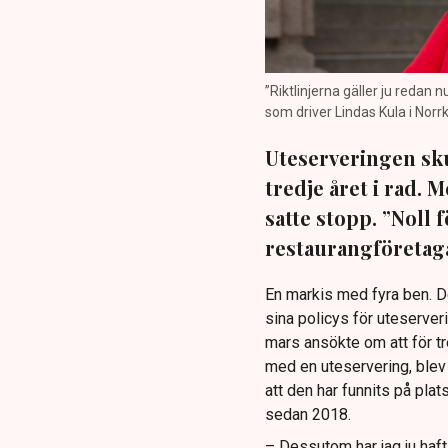
”Riktlinjerna gäller ju redan 
som driver Lindas Kula i Norrk
Uteserveringen sku
tredje året i rad.
satte stopp. ”Noll 
restaurangföretaga
En markis med fyra ben. 
sina policys för uteserver
mars ansökte om att för t
med en uteservering, blev 
att den har funnits på plat
sedan 2018.
– Dessutom har jag ju haf