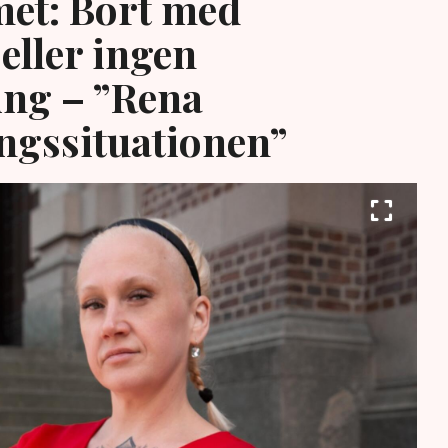
et: Bort med
eller ingen
ing – ”Rena
ngssituationen”