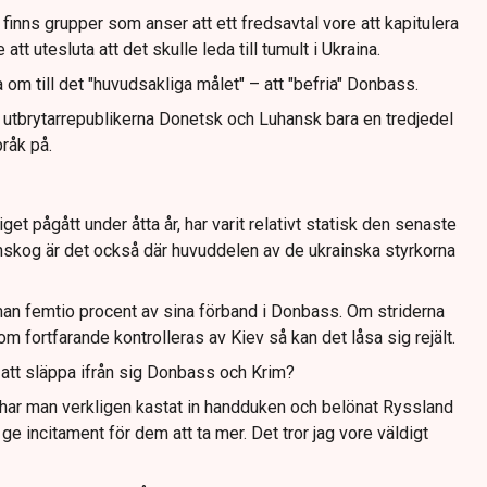
 finns grupper som anser att ett fredsavtal vore att kapitulera
 att utesluta att det skulle leda till tumult i Ukraina.
 om till det "huvudsakliga målet" – att "befria" Donbass.
utbrytarrepublikerna Donetsk och Luhansk bara en tredjedel
pråk på.
iget pågått under åtta år, har varit relativt statisk den senaste
skog är det också där huvuddelen av de ukrainska styrkorna
man femtio procent av sina förband i Donbass. Om striderna
om fortfarande kontrolleras av Kiev så kan det låsa sig rejält.
att släppa ifrån sig Donbass och Krim?
 har man verkligen kastat in handduken och belönat Ryssland
 ge incitament för dem att ta mer. Det tror jag vore väldigt