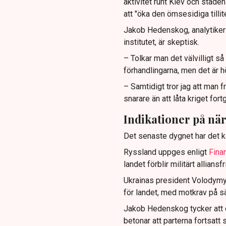
aktivitet runt Kiev och stade
att "öka den ömsesidiga tilliten
Jakob Hedenskog, analytiker 
institutet, är skeptisk.
– Tolkar man det välvilligt så
förhandlingarna, men det är 
– Samtidigt tror jag att man fr
snarare än att låta kriget fortg
Indikationer på n
Det senaste dygnet har det ko
Ryssland uppges enligt
Fina
landet förblir militärt alliansfri
Ukrainas president Volodymyr 
för landet, med motkrav på säk
Jakob Hedenskog tycker att 
betonar att parterna fortsatt 