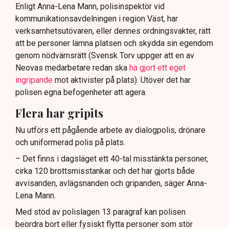
Enligt Anna-Lena Mann, polisinspektör vid
kommunikationsavdelningen i region Väst, har
verksamhetsutövaren, eller dennes ordningsvakter, rätt
att be personer lämna platsen och skydda sin egendom
genom nödvärnsrätt (Svensk Torv uppger att en av
Neovas medarbetare redan ska
ha gjort ett eget
ingripande
mot aktivister på plats). Utöver det har
polisen egna befogenheter att agera.
Flera har gripits
Nu utförs ett pågående arbete av dialogpolis, drönare
och uniformerad polis på plats.
– Det finns i dagsläget ett 40-tal misstänkta personer,
cirka 120 brottsmisstankar och det har gjorts både
avvisanden, avlägsnanden och gripanden, säger Anna-
Lena Mann.
Med stöd av polislagen 13 paragraf kan polisen
beordra bort eller fysiskt flytta personer som stör