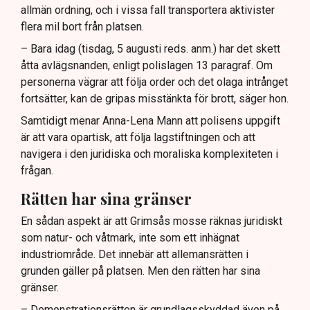
allmän ordning, och i vissa fall transportera aktivister
flera mil bort från platsen.
– Bara idag (tisdag, 5 augusti reds. anm.) har det skett
åtta avlägsnanden, enligt polislagen 13 paragraf. Om
personerna vägrar att följa order och det olaga intrånget
fortsätter, kan de gripas misstänkta för brott, säger hon.
Samtidigt menar Anna-Lena Mann att polisens uppgift
är att vara opartisk, att följa lagstiftningen och att
navigera i den juridiska och moraliska komplexiteten i
frågan.
Rätten har sina gränser
En sådan aspekt är att Grimsås mosse räknas juridiskt
som natur- och våtmark, inte som ett inhägnat
industriområde. Det innebär att allemansrätten i
grunden gäller på platsen. Men den rätten har sina
gränser.
– Demonstrationsrätten är grundlagsskyddad även på