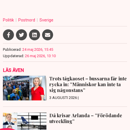
Politik
Postnord
Sverige
Publicerad:
24 maj 2026, 15:45
Uppdaterad:
26 maj 2026, 13:10
LÄS ÄVEN
Trots tågkaoset – bussarna får inte
rycka in: ”Människor kan inte ta
sig någonstans”
3 AUGUSTI 2026 |
Då krisar Arlanda – ”Förödande
utveckling”