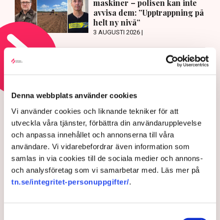
maskiner – polisen kan inte
avvisa dem: ”Upptrappning på
helt ny nivå”
3 AUGUSTI 2026 |
Läs mer om hoten mot äganderätten
HOTEN MOT ÄGANDERÄTTEN
Denna webbplats använder cookies
Aktivisterna klättrar upp på
Vi använder cookies och liknande tekniker för att
maskiner – polisen kan inte
utveckla våra tjänster, förbättra din användarupplevelse
och anpassa innehållet och annonserna till våra
avvisa dem: ”Upptrappning
användare. Vi vidarebefordrar även information som
på helt ny nivå”
samlas in via cookies till de sociala medier och annons-
och analysföretag som vi samarbetar med. Läs mer på
tn.se/integritet-personuppgifter/
.
Samtyckesval