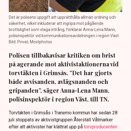
Det är polisens uppgift att upprätthålla allmän ordning och
säkerhet, vilket inkluderar att ingripa mot pågående
brottslighet som olaga intrång, förklarar Anna-Lena Mann,
polisinspektör vid kommunikationsavdelningen i region Väst.
Bild: Privat, Mostphotos
Polisen tillbakavisar kritiken om brist
på agerande mot aktivistaktionerna vid
torvtäkten i Grimsås. ”Det har gjorts
både avvisanden, avlägsnanden och
gripanden”, säger Anna-Lena Mann,
polisinspektör i region Väst, till TN.
Torvtäkten i Grimsås i Tranemo kommun har sedan 28
juli stoppats av aktivistgruppen Återställ Våtmarker
efter att aktivister har klättrat upp på
torvproducenten