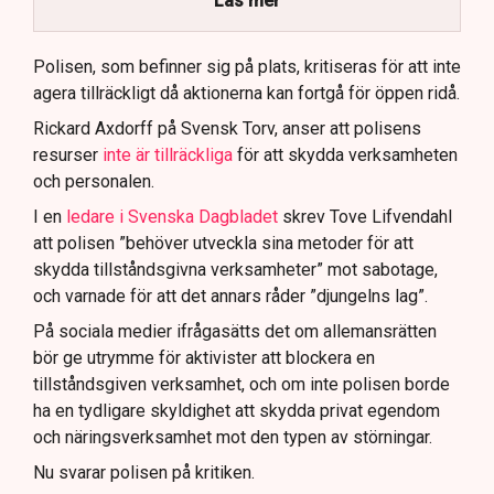
Läs mer
Polisen använder drönare och uniformerad polis
för att dokumentera bevis.
Polisen, som befinner sig på plats, kritiseras för att inte
agera tillräckligt då aktionerna kan fortgå för öppen ridå.
Samtidigt är polisarbetet komplext när det gäller
att navigera juridiska rättigheter och gränser.
Rickard Axdorff på Svensk Torv, anser att polisens
resurser
inte är tillräckliga
för att skydda verksamheten
och personalen.
I en
ledare i Svenska Dagbladet
skrev Tove Lifvendahl
att polisen ”behöver utveckla sina metoder för att
skydda tillståndsgivna verksamheter” mot sabotage,
och varnade för att det annars råder ”djungelns lag”.
På sociala medier ifrågasätts det om allemansrätten
bör ge utrymme för aktivister att blockera en
tillståndsgiven verksamhet, och om inte polisen borde
ha en tydligare skyldighet att skydda privat egendom
och näringsverksamhet mot den typen av störningar.
Nu svarar polisen på kritiken.