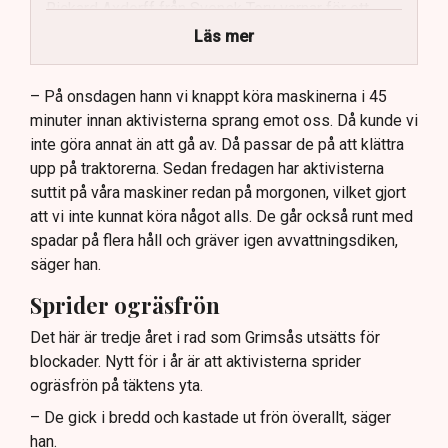
Rickard Axdorff från Svensk Torv varnar för ett
stort ekonomiskt sabotage.
Läs mer
Dialogpolisen på plats står maktlös inför
aktivisternas handlingar.
– På onsdagen hann vi knappt köra maskinerna i 45
minuter innan aktivisterna sprang emot oss. Då kunde vi
Frågor kvarstår om finansiering av illegal aktivism.
inte göra annat än att gå av. Då passar de på att klättra
upp på traktorerna. Sedan fredagen har aktivisterna
suttit på våra maskiner redan på morgonen, vilket gjort
att vi inte kunnat köra något alls. De går också runt med
spadar på flera håll och gräver igen avvattningsdiken,
säger han.
Sprider ogräsfrön
Det här är tredje året i rad som Grimsås utsätts för
blockader. Nytt för i år är att aktivisterna sprider
ogräsfrön på täktens yta.
– De gick i bredd och kastade ut frön överallt, säger
han.