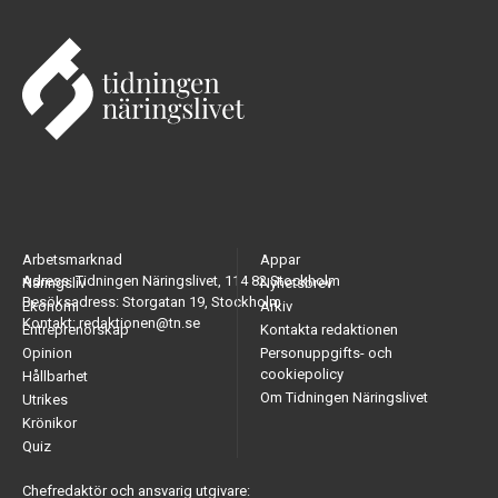
Arbetsmarknad
Appar
Adress: Tidningen Näringslivet, 114 82 Stockholm
Näringsliv
Nyhetsbrev
Besöksadress: Storgatan 19, Stockholm
Ekonomi
Arkiv
Kontakt: redaktionen@tn.se
Entreprenörskap
Kontakta redaktionen
Opinion
Personuppgifts- och
cookiepolicy
Hållbarhet
Om Tidningen Näringslivet
Utrikes
Krönikor
Quiz
Chefredaktör och ansvarig utgivare: