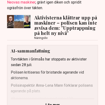
Neovas maskiner
, grävt igen diken och spridit
ogräsfrön över täkten.
Aktivisterna klättrar upp på
maskiner – polisen kan inte
avvisa dem: ”Upptrappning
på helt ny nivå”
Näringsliv
AI-sammanfattning
Torvtäkten i Grimsås har stoppats av aktivister
sedan 28 juli.
Polisen kritiseras för bristande agerande vid
aktionerna.
Polisinspektör Anna-Lena Mann förklarar polisens
agerande på plats.
40 personer misstänks med cirka 120
brottsmisstankar kopplade.