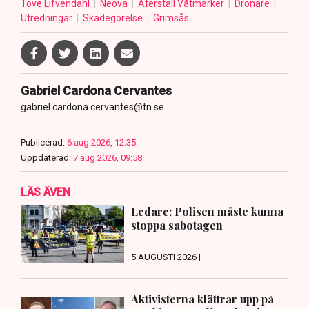
Tove Lifvendahl
Neova
Återställ Våtmarker
Drönare
Utredningar
Skadegörelse
Grimsås
Gabriel Cardona Cervantes
gabriel.cardona.cervantes@tn.se
Publicerad:
6 aug 2026, 12:35
Uppdaterad:
7 aug 2026, 09:58
LÄS ÄVEN
Ledare: Polisen måste kunna
stoppa sabotagen
5 AUGUSTI 2026 |
Aktivisterna klättrar upp på