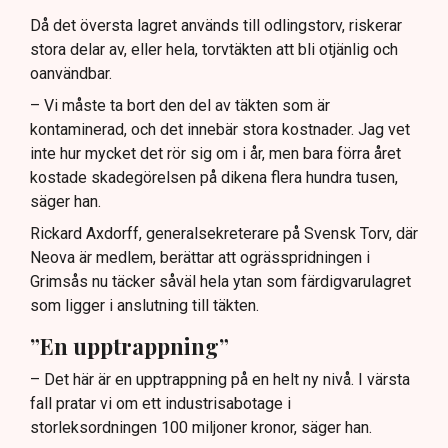
Då det översta lagret används till odlingstorv, riskerar
stora delar av, eller hela, torvtäkten att bli otjänlig och
oanvändbar.
– Vi måste ta bort den del av täkten som är
kontaminerad, och det innebär stora kostnader. Jag vet
inte hur mycket det rör sig om i år, men bara förra året
kostade skadegörelsen på dikena flera hundra tusen,
säger han.
Rickard Axdorff, generalsekreterare på Svensk Torv, där
Neova är medlem, berättar att ogrässpridningen i
Grimsås nu täcker såväl hela ytan som färdigvarulagret
som ligger i anslutning till täkten.
”En upptrappning”
– Det här är en upptrappning på en helt ny nivå. I värsta
fall pratar vi om ett industrisabotage i
storleksordningen 100 miljoner kronor, säger han.