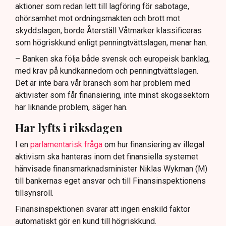
aktioner som redan lett till lagföring för sabotage,
ohörsamhet mot ordningsmakten och brott mot
skyddslagen, borde Återställ Våtmarker klassificeras
som högriskkund enligt penningtvättslagen, menar han.
– Banken ska följa både svensk och europeisk banklag,
med krav på kundkännedom och penningtvättslagen.
Det är inte bara vår bransch som har problem med
aktivister som får finansiering, inte minst skogssektorn
har liknande problem, säger han.
Har lyfts i riksdagen
I en
parlamentarisk fråga
om hur finansiering av illegal
aktivism ska hanteras inom det finansiella systemet
hänvisade finansmarknadsminister Niklas Wykman (M)
till bankernas eget ansvar och till Finansinspektionens
tillsynsroll.
Finansinspektionen svarar att ingen enskild faktor
automatiskt gör en kund till högriskkund.