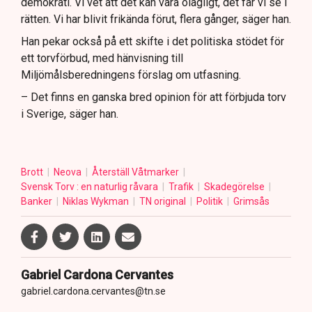
demokrati. Vi vet att det kan vara olagligt, det får vi se i
rätten. Vi har blivit frikända förut, flera gånger, säger han.
Han pekar också på ett skifte i det politiska stödet för
ett torvförbud, med hänvisning till
Miljömålsberedningens förslag om utfasning.
– Det finns en ganska bred opinion för att förbjuda torv
i Sverige, säger han.
Brott
Neova
Återställ Våtmarker
Svensk Torv : en naturlig råvara
Trafik
Skadegörelse
Banker
Niklas Wykman
TN original
Politik
Grimsås
Gabriel Cardona Cervantes
gabriel.cardona.cervantes@tn.se