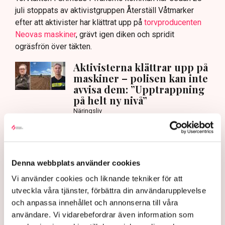
juli stoppats av aktivistgruppen Återställ Våtmarker
efter att aktivister har klättrat upp på
torvproducenten
Neovas maskiner
, grävt igen diken och spridit
ogräsfrön över täkten.
Aktivisterna klättrar upp på
maskiner – polisen kan inte
avvisa dem: ”Upptrappning
på helt ny nivå”
Näringsliv
AI-sammanfattning
Torvtäkten i Grimsås har stoppats av aktivister
Denna webbplats använder cookies
sedan 28 juli.
Vi använder cookies och liknande tekniker för att
Polisen kritiseras för bristande agerande vid
utveckla våra tjänster, förbättra din användarupplevelse
aktionerna.
och anpassa innehållet och annonserna till våra
Polisinspektör Anna-Lena Mann förklarar polisens
användare. Vi vidarebefordrar även information som
agerande på plats.