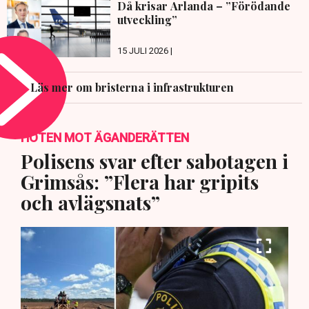
Då krisar Arlanda – ”Förödande
utveckling”
15 JULI 2026 |
Läs mer om bristerna i infrastrukturen
HOTEN MOT ÄGANDERÄTTEN
Polisens svar efter sabotagen i
Grimsås: ”Flera har gripits
och avlägsnats”