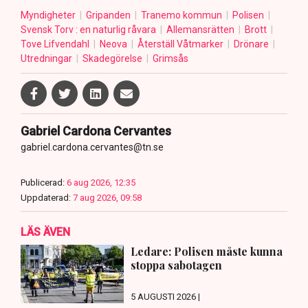
Myndigheter
Gripanden
Tranemo kommun
Polisen
Svensk Torv : en naturlig råvara
Allemansrätten
Brott
Tove Lifvendahl
Neova
Återställ Våtmarker
Drönare
Utredningar
Skadegörelse
Grimsås
Gabriel Cardona Cervantes
gabriel.cardona.cervantes@tn.se
Publicerad:
6 aug 2026, 12:35
Uppdaterad:
7 aug 2026, 09:58
LÄS ÄVEN
Ledare: Polisen måste kunna
stoppa sabotagen
5 AUGUSTI 2026 |