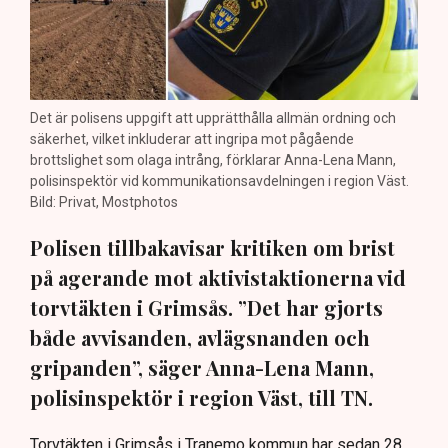
Det är polisens uppgift att upprätthålla allmän ordning och
säkerhet, vilket inkluderar att ingripa mot pågående
brottslighet som olaga intrång, förklarar Anna-Lena Mann,
polisinspektör vid kommunikationsavdelningen i region Väst.
Bild: Privat, Mostphotos
Polisen tillbakavisar kritiken om brist
på agerande mot aktivistaktionerna vid
torvtäkten i Grimsås. ”Det har gjorts
både avvisanden, avlägsnanden och
gripanden”, säger Anna-Lena Mann,
polisinspektör i region Väst, till TN.
Torvtäkten i Grimsås i Tranemo kommun har sedan 28