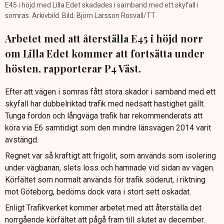
E45 i höjd med Lilla Edet skadades i samband med ett skyfall i
somras. Arkivbild. Bild: Björn Larsson Rosvall/TT
Arbetet med att återställa E45 i höjd norr
om Lilla Edet kommer att fortsätta under
hösten, rapporterar P4 Väst.
Efter att vägen i somras fått stora skador i samband med ett
skyfall har dubbelriktad trafik med nedsatt hastighet gällt.
Tunga fordon och långväga trafik har rekommenderats att
köra via E6 samtidigt som den mindre länsvägen 2014 varit
avstängd.
Regnet var så kraftigt att frigolit, som används som isolering
under vägbanan, slets loss och hamnade vid sidan av vägen.
Körfältet som normalt används för trafik söderut, i riktning
mot Göteborg, bedöms dock vara i stort sett oskadat.
Enligt Trafikverket kommer arbetet med att återställa det
norrgående körfältet att pågå fram till slutet av december.