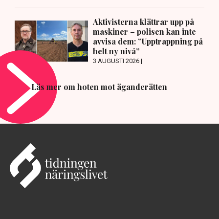
Aktivisterna klättrar upp på
maskiner – polisen kan inte
avvisa dem: ”Upptrappning på
helt ny nivå”
3 AUGUSTI 2026 |
Läs mer om hoten mot äganderätten