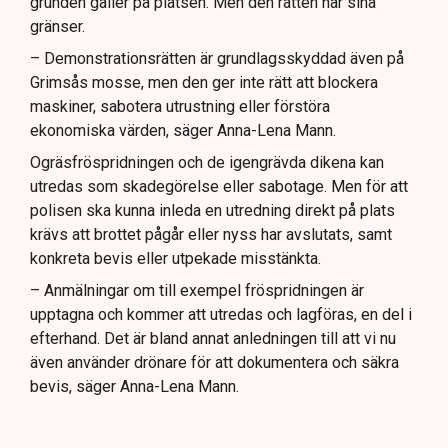
grunden gäller på platsen. Men den rätten har sina
gränser.
– Demonstrationsrätten är grundlagsskyddad även på
Grimsås mosse, men den ger inte rätt att blockera
maskiner, sabotera utrustning eller förstöra
ekonomiska värden, säger Anna-Lena Mann.
Ogräsfröspridningen och de igengrävda dikena kan
utredas som skadegörelse eller sabotage. Men för att
polisen ska kunna inleda en utredning direkt på plats
krävs att brottet pågår eller nyss har avslutats, samt
konkreta bevis eller utpekade misstänkta.
– Anmälningar om till exempel fröspridningen är
upptagna och kommer att utredas och lagföras, en del i
efterhand. Det är bland annat anledningen till att vi nu
även använder drönare för att dokumentera och säkra
bevis, säger Anna-Lena Mann.