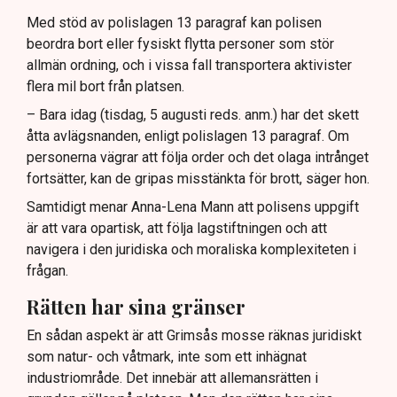
Med stöd av polislagen 13 paragraf kan polisen
beordra bort eller fysiskt flytta personer som stör
allmän ordning, och i vissa fall transportera aktivister
flera mil bort från platsen.
– Bara idag (tisdag, 5 augusti reds. anm.) har det skett
åtta avlägsnanden, enligt polislagen 13 paragraf. Om
personerna vägrar att följa order och det olaga intrånget
fortsätter, kan de gripas misstänkta för brott, säger hon.
Samtidigt menar Anna-Lena Mann att polisens uppgift
är att vara opartisk, att följa lagstiftningen och att
navigera i den juridiska och moraliska komplexiteten i
frågan.
Rätten har sina gränser
En sådan aspekt är att Grimsås mosse räknas juridiskt
som natur- och våtmark, inte som ett inhägnat
industriområde. Det innebär att allemansrätten i