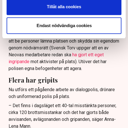
och näringsverksamhet mot den typen av störningar.
Tillåt alla cookies
Nu svarar polisen på kritiken.
Enligt Anna-Lena Mann, polisinspektör vid
Endast nödvändiga cookies
kommunikationsavdelningen i region Väst, har
verksamhetsutövaren, eller dennes ordningsvakter, rätt
att be personer lämna platsen och skydda sin egendom
genom nödvärnsrätt (Svensk Torv uppger att en av
Neovas medarbetare redan ska
ha gjort ett eget
ingripande
mot aktivister på plats). Utöver det har
polisen egna befogenheter att agera.
Flera har gripits
Nu utförs ett pågående arbete av dialogpolis, drönare
och uniformerad polis på plats.
– Det finns i dagsläget ett 40-tal misstänkta personer,
cirka 120 brottsmisstankar och det har gjorts både
avvisanden, avlägsnanden och gripanden, säger Anna-
Lena Mann.