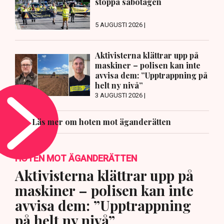
stoppa sabotagen
5 AUGUSTI 2026 |
Aktivisterna klättrar upp på
maskiner – polisen kan inte
avvisa dem: ”Upptrappning på
helt ny nivå”
3 AUGUSTI 2026 |
Läs mer om hoten mot äganderätten
HOTEN MOT ÄGANDERÄTTEN
Aktivisterna klättrar upp på
maskiner – polisen kan inte
avvisa dem: ”Upptrappning
på helt ny nivå”