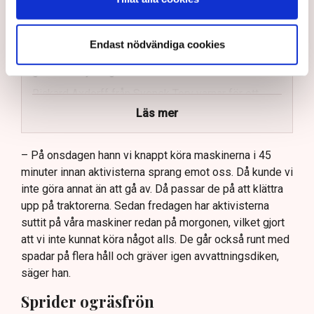
Mats Henriksson från Neova beskriver omfattande
störningar och skadegörelse.
Endast nödvändiga cookies
Aktivisterna har spridit ogräsfrön som hotar att
göra torvbrytningen obrukbar.
Rickard Axdorff från Svensk Torv varnar för ett
stort ekonomiskt sabotage.
Läs mer
Dialogpolisen på plats står maktlös inför
aktivisternas handlingar.
– På onsdagen hann vi knappt köra maskinerna i 45
minuter innan aktivisterna sprang emot oss. Då kunde vi
Frågor kvarstår om finansiering av illegal aktivism.
inte göra annat än att gå av. Då passar de på att klättra
upp på traktorerna. Sedan fredagen har aktivisterna
suttit på våra maskiner redan på morgonen, vilket gjort
att vi inte kunnat köra något alls. De går också runt med
spadar på flera håll och gräver igen avvattningsdiken,
säger han.
Sprider ogräsfrön