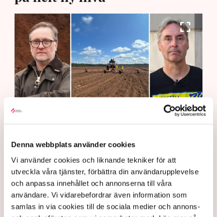
"Det är problematiskt att det finns organisationer som samlar
in pengar för att bedriva brottslig verksamhet i grupp", säger
Denna webbplats använder cookies
Rickard Axdorff, generalsekreterare på Svensk Torv, där
Neova är medlem. Bild: Privat, Svensk Torv, Anna Hållams/TT
Vi använder cookies och liknande tekniker för att
utveckla våra tjänster, förbättra din användarupplevelse
Aktivister har åter lamslagit
och anpassa innehållet och annonserna till våra
torvbrytningen i Grimsås – den här
användare. Vi vidarebefordrar även information som
samlas in via cookies till de sociala medier och annons-
gången genom att klättra upp på