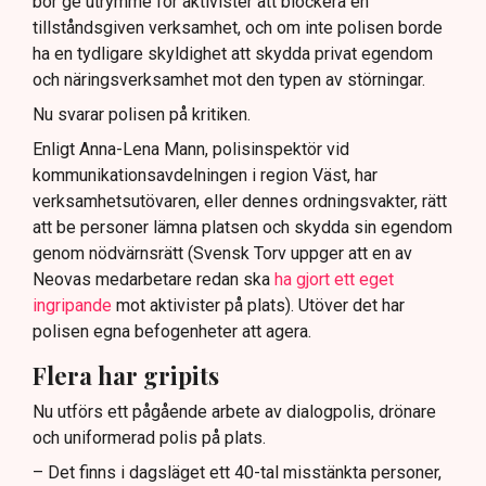
bör ge utrymme för aktivister att blockera en
tillståndsgiven verksamhet, och om inte polisen borde
ha en tydligare skyldighet att skydda privat egendom
och näringsverksamhet mot den typen av störningar.
Nu svarar polisen på kritiken.
Enligt Anna-Lena Mann, polisinspektör vid
kommunikationsavdelningen i region Väst, har
verksamhetsutövaren, eller dennes ordningsvakter, rätt
att be personer lämna platsen och skydda sin egendom
genom nödvärnsrätt (Svensk Torv uppger att en av
Neovas medarbetare redan ska
ha gjort ett eget
ingripande
mot aktivister på plats). Utöver det har
polisen egna befogenheter att agera.
Flera har gripits
Nu utförs ett pågående arbete av dialogpolis, drönare
och uniformerad polis på plats.
– Det finns i dagsläget ett 40-tal misstänkta personer,