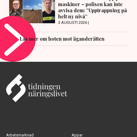
maskiner – polisen kan inte
avvisa dem: ”Upptrappning på
helt ny nivå”
3 AUGUSTI 2026 |
Läs mer om hoten mot äganderätten
Arbetsmarknad
Appar