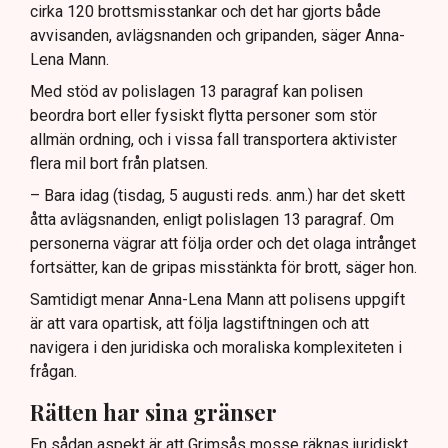
cirka 120 brottsmisstankar och det har gjorts både
avvisanden, avlägsnanden och gripanden, säger Anna-
Lena Mann.
Med stöd av polislagen 13 paragraf kan polisen
beordra bort eller fysiskt flytta personer som stör
allmän ordning, och i vissa fall transportera aktivister
flera mil bort från platsen.
– Bara idag (tisdag, 5 augusti reds. anm.) har det skett
åtta avlägsnanden, enligt polislagen 13 paragraf. Om
personerna vägrar att följa order och det olaga intrånget
fortsätter, kan de gripas misstänkta för brott, säger hon.
Samtidigt menar Anna-Lena Mann att polisens uppgift
är att vara opartisk, att följa lagstiftningen och att
navigera i den juridiska och moraliska komplexiteten i
frågan.
Rätten har sina gränser
En sådan aspekt är att Grimsås mosse räknas juridiskt