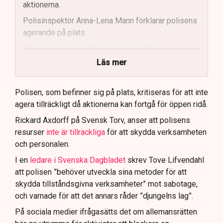
aktionerna.
Polisinspektör Anna-Lena Mann förklarar polisens
agerande på plats.
40 personer misstänks med cirka 120
brottsmisstankar kopplade.
Läs mer
Polisen använder drönare och uniformerad polis
för att dokumentera bevis.
Polisen, som befinner sig på plats, kritiseras för att inte
agera tillräckligt då aktionerna kan fortgå för öppen ridå.
Samtidigt är polisarbetet komplext när det gäller
att navigera juridiska rättigheter och gränser.
Rickard Axdorff på Svensk Torv, anser att polisens
resurser
inte är tillräckliga
för att skydda verksamheten
och personalen.
I en
ledare i Svenska Dagbladet
skrev Tove Lifvendahl
att polisen ”behöver utveckla sina metoder för att
skydda tillståndsgivna verksamheter” mot sabotage,
och varnade för att det annars råder ”djungelns lag”.
På sociala medier ifrågasätts det om allemansrätten