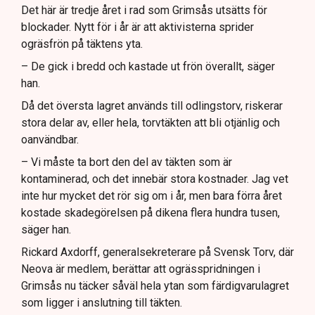
Det här är tredje året i rad som Grimsås utsätts för
blockader. Nytt för i år är att aktivisterna sprider
ogräsfrön på täktens yta.
– De gick i bredd och kastade ut frön överallt, säger
han.
Då det översta lagret används till odlingstorv, riskerar
stora delar av, eller hela, torvtäkten att bli otjänlig och
oanvändbar.
– Vi måste ta bort den del av täkten som är
kontaminerad, och det innebär stora kostnader. Jag vet
inte hur mycket det rör sig om i år, men bara förra året
kostade skadegörelsen på dikena flera hundra tusen,
säger han.
Rickard Axdorff, generalsekreterare på Svensk Torv, där
Neova är medlem, berättar att ogrässpridningen i
Grimsås nu täcker såväl hela ytan som färdigvarulagret
som ligger i anslutning till täkten.