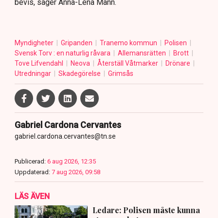
bevis, säger Anna-Lena Mann.
Myndigheter
Gripanden
Tranemo kommun
Polisen
Svensk Torv : en naturlig råvara
Allemansrätten
Brott
Tove Lifvendahl
Neova
Återställ Våtmarker
Drönare
Utredningar
Skadegörelse
Grimsås
Gabriel Cardona Cervantes
gabriel.cardona.cervantes@tn.se
Publicerad:
6 aug 2026, 12:35
Uppdaterad:
7 aug 2026, 09:58
LÄS ÄVEN
Ledare: Polisen måste kunna