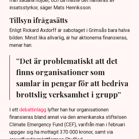
från sådana höjder, och då måste det hanteras av
insatsstyrkor, säger Mats Henriksson.
Tillsyn ifrågasätts
Enligt Rickard Axdorff är sabotaget i Grimsås bara halva
bilden. Minst lika allvarlig, är hur aktionerna finansieras,
menar han.
”Det är problematiskt att det
finns organisationer som
samlar in pengar för att bedriva
brottslig verksamhet i grupp”
I ett
debattinlägg
lyfter han hur organisationen
finansieras bland annat via den amerikanska stiftelsen
Climate Emergency Fund (CEF), varifrån man i februari
uppgav sig ha mottagit 370 000 kronor, samt via