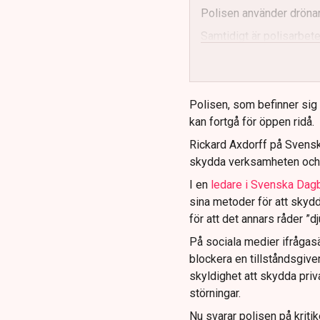
Polisen använder drönar
Samtidigt är polisarbetet
och gränser.
Polisen, som befinner sig på
kan fortgå för öppen ridå.
Rickard Axdorff på Svensk
skydda verksamheten och
I en
ledare i Svenska Dag
sina metoder för att skyd
för att det annars råder ”d
På sociala medier ifrågasä
blockera en tillståndsgive
skyldighet att skydda pr
störningar.
Nu svarar polisen på kritik