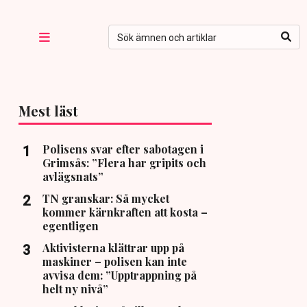
Mest läst
Polisens svar efter sabotagen i
Grimsås: ”Flera har gripits och
avlägsnats”
TN granskar: Så mycket
kommer kärnkraften att kosta –
egentligen
Aktivisterna klättrar upp på
maskiner – polisen kan inte
avvisa dem: ”Upptrappning på
helt ny nivå”