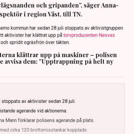
avlägsnanden och gripanden”, säger Anna-
pektör i region Väst, till TN.
anemo kommun har sedan 28 juli stoppats av aktivistgruppen
tt aktivister har klättrat upp på
torvproducenten Neovas
n och spridit ogräsfrön över täkten.
sterna klättrar upp på maskiner – polisen
te avvisa dem: ”Upptrappning på helt ny
g
 stoppats av aktivister sedan 28 juli.
ristande agerande vid aktionerna.
a Mann förklarar polisens agerande på plats.
med cirka 120 brottsmisstankar kopplade.