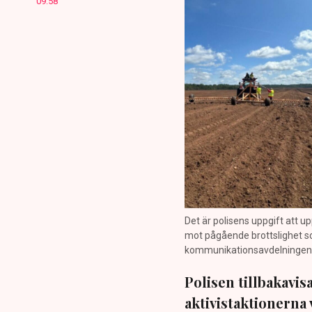
09:58
Det är polisens uppgift att up
mot pågående brottslighet so
kommunikationsavdelningen i 
Polisen tillbakavi
aktivistaktionerna 