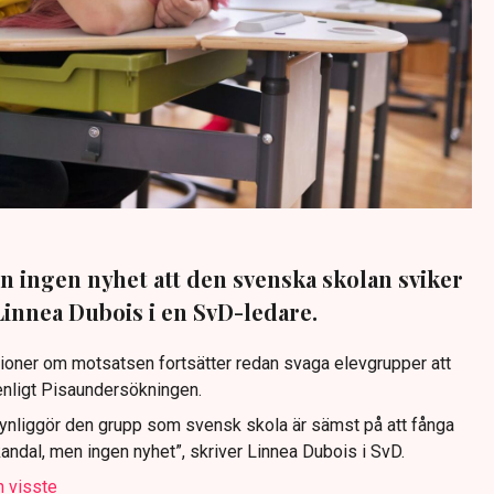
n ingen nyhet att den svenska skolan sviker
Linnea Dubois i en SvD-ledare.
itioner om motsatsen fortsätter redan svaga elevgrupper att
 enligt Pisaundersökningen.
ynliggör den grupp som svensk skola är sämst på att fånga
kandal, men ingen nyhet”, skriver Linnea Dubois i SvD.
n visste