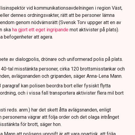
lisinspektör vid kommunikationsavdelningen i region Väst,
eller dennes ordningsvakter, rätt att be personer lämna
gendom genom nödvärnsrätt (Svensk Torv uppger att en av
n ska
ha gjort ett eget ingripande
mot aktivister på plats).
na befogenheter att agera.
ete av dialogpolis, drönare och uniformerad polis på plats.
t 40-tal misstänkta personer, cirka 120 brottsmisstankar och
anden, avlägsnanden och gripanden, säger Anna-Lena Mann.
paragraf kan polisen beordra bort eller fysiskt flytta
dning, och i vissa fall transportera aktivister flera mil bort
sti reds. anm.) har det skett åtta avlägsnanden, enligt
 personerna vägrar att följa order och det olaga intrånget
isstänkta för brott, säger hon.
Mann att polisens uppgift är att vara opartisk, att följa