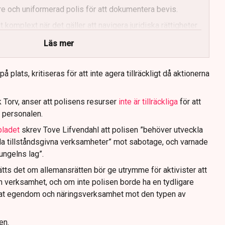
e och uniformerad polis för att dokumentera bevis.
 komplext när det gäller att navigera juridiska rättigheter
Läs mer
 plats, kritiseras för att inte agera tillräckligt då aktionerna
 Torv, anser att polisens resurser
inte är tillräckliga
för att
 personalen.
bladet
skrev Tove Lifvendahl att polisen ”behöver utveckla
da tillståndsgivna verksamheter” mot sabotage, och varnade
jungelns lag”.
tts det om allemansrätten bör ge utrymme för aktivister att
n verksamhet, och om inte polisen borde ha en tydligare
ivat egendom och näringsverksamhet mot den typen av
en.