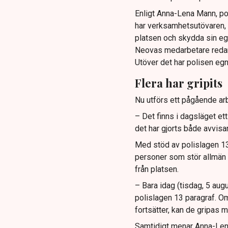
Enligt Anna-Lena Mann, po
har verksamhetsutövaren, 
platsen och skydda sin e
Neovas medarbetare reda
Utöver det har polisen eg
Flera har gripits
Nu utförs ett pågående arb
– Det finns i dagsläget et
det har gjorts både avvis
Med stöd av polislagen 13 
personer som stör allmän or
från platsen.
– Bara idag (tisdag, 5 augu
polislagen 13 paragraf. Om
fortsätter, kan de gripas m
Samtidigt menar Anna-Lena 