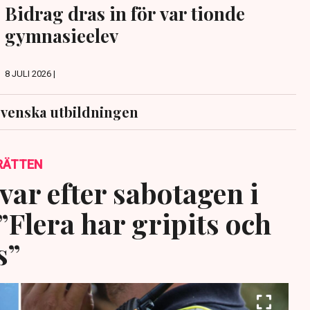
Bidrag dras in för var tionde
gymnasieelev
8 JULI 2026 |
venska utbildningen
RÄTTEN
var efter sabotagen i
”Flera har gripits och
s”