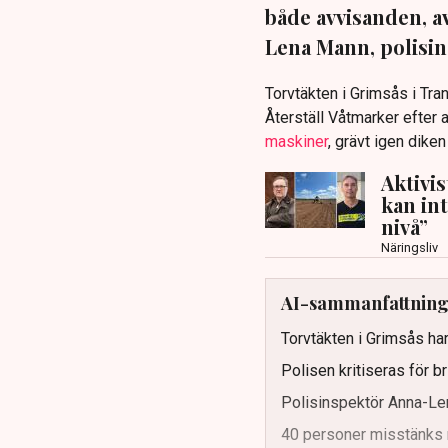
både avvisanden, 
Lena Mann, polisins
Torvtäkten i Grimsås i Tr
Återställ Våtmarker efter a
maskiner
, grävt igen dike
Aktivi
kan in
nivå”
Näringsliv
AI-sammanfattnin
Torvtäkten i Grimsås har
Polisen kritiseras för b
Polisinspektör Anna-Len
40 personer misstänks 