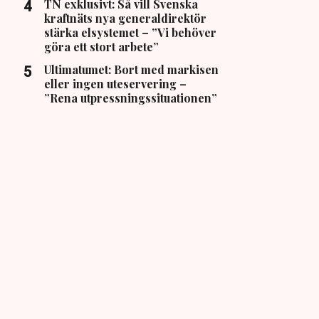
TN exklusivt: Så vill Svenska
kraftnäts nya generaldirektör
stärka elsystemet – ”Vi behöver
göra ett stort arbete”
Ultimatumet: Bort med markisen
eller ingen uteservering –
”Rena utpressningssituationen”