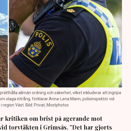
prätthålla allmän ordning och säkerhet, vilket inkluderar att ingripa
m olaga intrång, förklarar Anna-Lena Mann, polisinspektör vid
region Väst. Bild: Privat, Mostphotos
sar kritiken om brist på agerande mot
vid torvtäkten i Grimsås. ”Det har gjorts