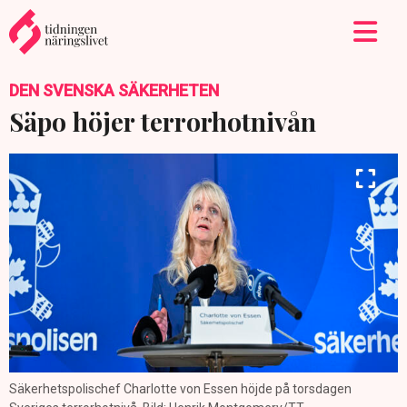
DEN SVENSKA SÄKERHETEN
Säpo höjer terrorhotnivån
Säkerhetspolischef Charlotte von Essen höjde på torsdagen