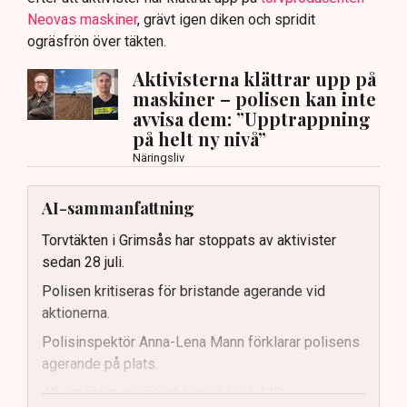
Neovas maskiner
, grävt igen diken och spridit
ogräsfrön över täkten.
Aktivisterna klättrar upp på
maskiner – polisen kan inte
avvisa dem: ”Upptrappning
på helt ny nivå”
Näringsliv
AI-sammanfattning
Torvtäkten i Grimsås har stoppats av aktivister
sedan 28 juli.
Polisen kritiseras för bristande agerande vid
aktionerna.
Polisinspektör Anna-Lena Mann förklarar polisens
agerande på plats.
40 personer misstänks med cirka 120