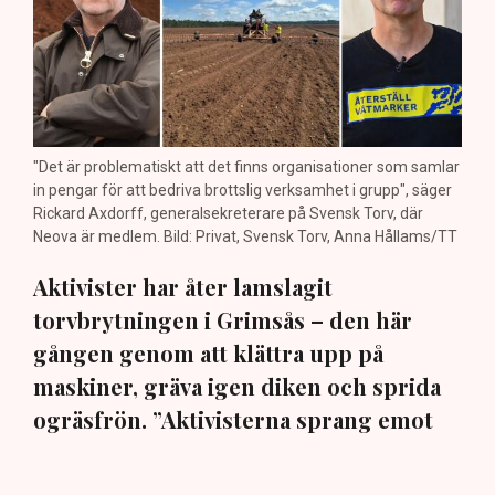
"Det är problematiskt att det finns organisationer som samlar
in pengar för att bedriva brottslig verksamhet i grupp", säger
Rickard Axdorff, generalsekreterare på Svensk Torv, där
Neova är medlem. Bild: Privat, Svensk Torv, Anna Hållams/TT
Aktivister har åter lamslagit
torvbrytningen i Grimsås – den här
gången genom att klättra upp på
maskiner, gräva igen diken och sprida
ogräsfrön. ”Aktivisterna sprang emot
oss”, säger Mats Henriksson,
tillståndsansvarig på Neova, till TN. Nu