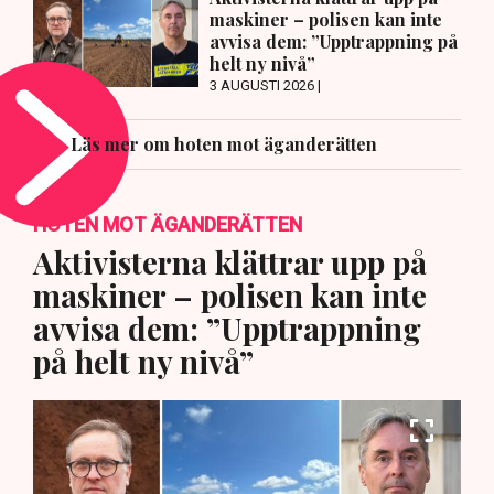
maskiner – polisen kan inte
avvisa dem: ”Upptrappning på
helt ny nivå”
3 AUGUSTI 2026 |
Läs mer om hoten mot äganderätten
HOTEN MOT ÄGANDERÄTTEN
Aktivisterna klättrar upp på
maskiner – polisen kan inte
avvisa dem: ”Upptrappning
på helt ny nivå”