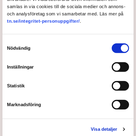
samlas in via cookies till de sociala medier och annons-
och analysföretag som vi samarbetar med. Läs mer på
tn.se/integritet-personuppgifter/
.
TT
Redaktionen
Samtyckesval
Nödvändig
Publicerad:
17 aug 2023, 15:21
Uppdaterad:
17 aug 2023, 15:44
Inställningar
LÄS ÄVEN
Försvaret ska bli mer innovativt
Statistik
tillsammans med näringslivet
Marknadsföring
21 JULI 2026 |
Nytt system: Ska varna via mobilen
Visa detaljer
vid fara