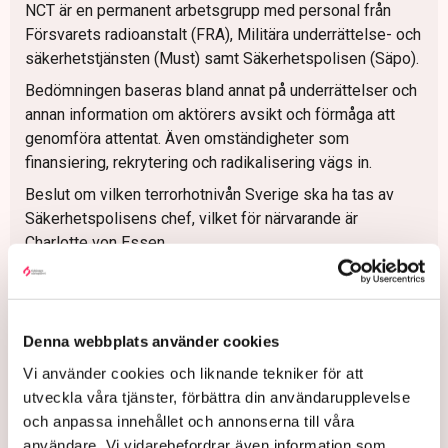
NCT är en permanent arbetsgrupp med personal från
Försvarets radioanstalt (FRA), Militära underrättelse- och
säkerhetstjänsten (Must) samt Säkerhetspolisen (Säpo).
Bedömningen baseras bland annat på underrättelser och
annan information om aktörers avsikt och förmåga att
genomföra attentat. Även omständigheter som
finansiering, rekrytering och radikalisering vägs in.
Beslut om vilken terrorhotnivån Sverige ska ha tas av
Säkerhetspolisens chef, vilket för närvarande är
Charlotte von Essen,
Källa: Krisinformation.se, Säpo
Denna webbplats använder cookies
Vi använder cookies och liknande tekniker för att
Säkerhetspolisen
Terrorism
Försvarsmakten
Extremism
utveckla våra tjänster, förbättra din användarupplevelse
Charlotte von Essen
Hagström
Politik
Myndigheter
och anpassa innehållet och annonserna till våra
Svenskt Näringsliv
Johan Sjöberg
Stockholm
Paris
användare. Vi vidarebefordrar även information som