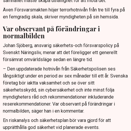
samhället måste skapa uthållighet för att möta det.
Även Försvarsmakten höjer terrorhotnivån från tre till fyra på
en femgradig skala, skriver myndigheten på sin hemsida.
Var observant på förändringar i
normalbilden
Johan Sjöberg, ansvarig säkerhets-och försvarspolicy på
Svenskt Näringsliv, menar att det föreligger ett generellt
försämrat omvärldsläge sedan en längre tid.
– Den uppdaterade hotnivån från Säkerhetspolisen ses
långsiktigt under en period av sex månader till ett år. Svenska
företag bör iaktta vaksamhet och se över sitt
säkerhetsskydd, sin cybersäkerhet och inte minst följa
myndigheters råd och rekommendationer inkluderande
reserekommendationer. Var observant på förändringar i
normalbilden, säger han i en kommentar.
En riskanalys och säkerhetsplan bör vara gjord för att
upprätthålla god säkerhet vid planerade events.