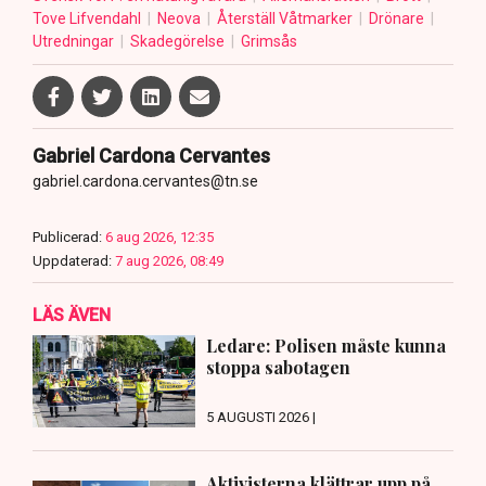
Tove Lifvendahl
Neova
Återställ Våtmarker
Drönare
Utredningar
Skadegörelse
Grimsås
Gabriel Cardona Cervantes
gabriel.cardona.cervantes@tn.se
Publicerad:
6 aug 2026, 12:35
Uppdaterad:
7 aug 2026, 08:49
LÄS ÄVEN
Ledare: Polisen måste kunna
stoppa sabotagen
5 AUGUSTI 2026 |
Aktivisterna klättrar upp på