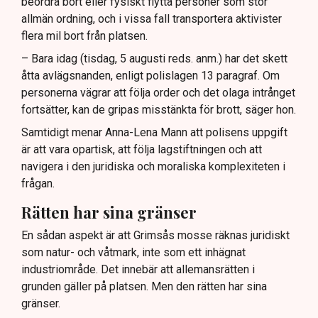
beordra bort eller fysiskt flytta personer som stör
allmän ordning, och i vissa fall transportera aktivister
flera mil bort från platsen.
– Bara idag (tisdag, 5 augusti reds. anm.) har det skett
åtta avlägsnanden, enligt polislagen 13 paragraf. Om
personerna vägrar att följa order och det olaga intrånget
fortsätter, kan de gripas misstänkta för brott, säger hon.
Samtidigt menar Anna-Lena Mann att polisens uppgift
är att vara opartisk, att följa lagstiftningen och att
navigera i den juridiska och moraliska komplexiteten i
frågan.
Rätten har sina gränser
En sådan aspekt är att Grimsås mosse räknas juridiskt
som natur- och våtmark, inte som ett inhägnat
industriområde. Det innebär att allemansrätten i
grunden gäller på platsen. Men den rätten har sina
gränser.