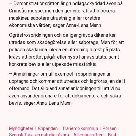
– Demonstrationsrätten är grundlagsskyddad även på
Grimsås mosse, men den ger inte rätt att blockera
maskiner, sabotera utrustning eller förstöra
ekonomiska värden, säger Anna-Lena Mann.
Ogräsfröspridningen och de igengrävda dikena kan
utredas som skadegörelse eller sabotage. Men för att
polisen ska kunna inleda en utredning direkt på plats
krävs att brottet pågår eller nyss har avslutats, samt
konkreta bevis eller utpekade misstänkta.
– Anmälningar om till exempel fröspridningen är
upptagna och kommer att utredas och lagföras, en del i
efterhand. Det är bland annat anledningen till att vi nu
även använder drönare för att dokumentera och säkra
bevis, säger Anna-Lena Mann.
Myndigheter
Gripanden
Tranemo kommun
Polisen
Svensk Torv : en naturlig råvara
Allemansrätten
Brott