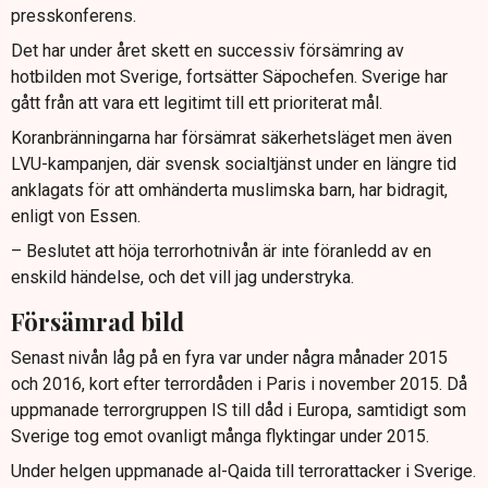
presskonferens.
Det har under året skett en successiv försämring av
hotbilden mot Sverige, fortsätter Säpochefen. Sverige har
gått från att vara ett legitimt till ett prioriterat mål.
Koranbränningarna har försämrat säkerhetsläget men även
LVU-kampanjen, där svensk socialtjänst under en längre tid
anklagats för att omhänderta muslimska barn, har bidragit,
enligt von Essen.
– Beslutet att höja terrorhotnivån är inte föranledd av en
enskild händelse, och det vill jag understryka.
Försämrad bild
Senast nivån låg på en fyra var under några månader 2015
och 2016, kort efter terrordåden i Paris i november 2015. Då
uppmanade terrorgruppen IS till dåd i Europa, samtidigt som
Sverige tog emot ovanligt många flyktingar under 2015.
Under helgen uppmanade al-Qaida till terrorattacker i Sverige.