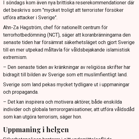
I söndags kom även nya brittiska reserekommendationer där
det beskrivs som "mycket troligt att terrorister försöker
utföra attacker i Sverige".
Ahn-Za Hagström, chef för nationellt centrum för
terrorhotbedömning (NCT), säger att koranbränningarna den
senaste tiden har försämrat säkerhetsläget och gjort Sverige
till en mer utpekad måltavla för våldsbejakande islamistisk
extremism.
– Den senaste tiden av kränkningar av religiösa skrifter har
bidragit till bilden av Sverige som ett muslimfientligt land.
Sverige som land pekas mycket tydligare ut i uppmaningar
och propaganda.
– Det kan inspirera och motivera aktörer, både enskilda
individer och globala terrororganisationer, att utföra våldsdåd
som kan utgöra terrorism, säger hon.
Uppmaning i helgen