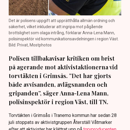
Det är polisens uppgift att upprätthålla allmän ordning och
säkerhet, vilket inkluderar att ingripa mot pågående
brottslighet som olaga intrång, förklarar Anna-Lena Mann,
polisinspektör vid kommunikationsavdelningen i region Väst.
Bild: Privat, Mostphotos
Polisen tillbakavisar kritiken om brist
på agerande mot aktivistaktionerna vid
torvtäkten i Grimsås. ”Det har gjorts
både avvisanden, avlägsnanden och
gripanden”, säger Anna-Lena Mann,
polisinspektör i region Väst, till TN.
Torvtäkten i Grimsås i Tranemo kommun har sedan 28
juli stoppats av aktivistgruppen Återställ Våtmarker
efter att aktivister har klättrat upp på
torvproducenten