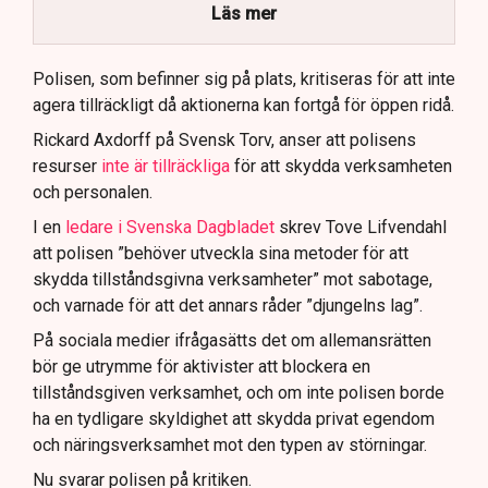
brottsmisstankar kopplade.
Läs mer
Polisen använder drönare och uniformerad polis
för att dokumentera bevis.
Polisen, som befinner sig på plats, kritiseras för att inte
agera tillräckligt då aktionerna kan fortgå för öppen ridå.
Samtidigt är polisarbetet komplext när det gäller
att navigera juridiska rättigheter och gränser.
Rickard Axdorff på Svensk Torv, anser att polisens
resurser
inte är tillräckliga
för att skydda verksamheten
och personalen.
I en
ledare i Svenska Dagbladet
skrev Tove Lifvendahl
att polisen ”behöver utveckla sina metoder för att
skydda tillståndsgivna verksamheter” mot sabotage,
och varnade för att det annars råder ”djungelns lag”.
På sociala medier ifrågasätts det om allemansrätten
bör ge utrymme för aktivister att blockera en
tillståndsgiven verksamhet, och om inte polisen borde
ha en tydligare skyldighet att skydda privat egendom
och näringsverksamhet mot den typen av störningar.
Nu svarar polisen på kritiken.