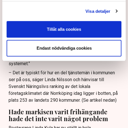
Upprördheten har därför varit stor bland krögarna i
Norrköping som sett sig tvungna att riva bort markiser,
Visa detaljer
staket, inglasningar och liknande delar av
uteserveringarna. De menar också att
kommunikationerna med kommunen varit knapphändig,
Tillåt alla cookies
otydlig och i vissa fall arrogant. I en intervju i
Norrköpings Tidningar säger en företrädare för
Endast nödvändiga cookies
kommunen att en del restaurangföretagare ”kör ett
fulspel”, att ”en liten klick maximalt stretchar
systemet.”
– Det är typiskt för hur en del tjänstemän i kommunen
ser på oss, säger Linda Nilsson och hänvisar till
Svenskt Näringslivs ranking av det lokala
företagsklimatet där Norrköping idag ligger i botten, på
plats 253 av landets 290 kommuner. (Se artikel nedan)
Hade markisen varit frihängande
hade det inte varit något problem
Restaurang Linda Kula har nu ställt in hela