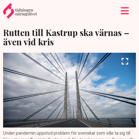
Rutten till Kastrup ska värnas –
även vid kris
Under pandemin uppstod problem för svenskar som ville ta sig till