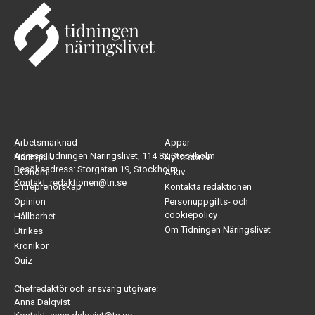
Arbetsmarknad
Appar
Adress: Tidningen Näringslivet, 114 82 Stockholm
Näringsliv
Nyhetsbrev
Besöksadress: Storgatan 19, Stockholm
Ekonomi
Arkiv
Kontakt: redaktionen@tn.se
Entreprenörskap
Kontakta redaktionen
Opinion
Personuppgifts- och
cookiepolicy
Hållbarhet
Om Tidningen Näringslivet
Utrikes
Krönikor
Quiz
Chefredaktör och ansvarig utgivare:
Anna Dalqvist