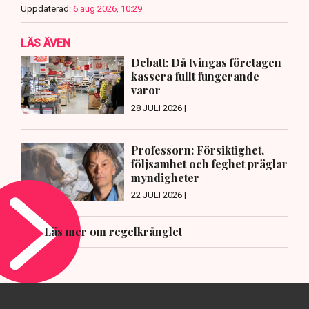
Uppdaterad:
6 aug 2026, 10:29
LÄS ÄVEN
Debatt: Då tvingas företagen
kassera fullt fungerande
varor
28 JULI 2026 |
Professorn: Försiktighet,
följsamhet och feghet präglar
myndigheter
22 JULI 2026 |
Läs mer om regelkrånglet