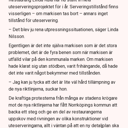
uteserveringsprojektet för i år. Serveringstillstånd finns
visserligen – om markisen tas bort – annars inget
tillstånd för uteservering.
– Det blev ju rena utpressningssituationen, säger Linda
Nilsson.
Egentligen är det inte själva markisen som är det stora
problemet, det är de fyra benen som när markisen är
utfälld vilar på den kommunala marken. Om markisen
hade klarat sig utan stödben, varit frihängande, då hade
det inte varit något bekymmer med tillstånden.
– Jag kan ju tycka att det är lite väl hård tillämpning av
de nya riktlinjerna, suckar hon.
De kraftiga protesterna från många av stadens krögare
mot de nya riktlinjerna har fått Norrköpings kommun att
backa ett steg och ge en del av restaurangerna
uppskov med rivningen av olika konstruktioner vid
uteserveringarna, allt i väntan på att en ny detaljplan ska