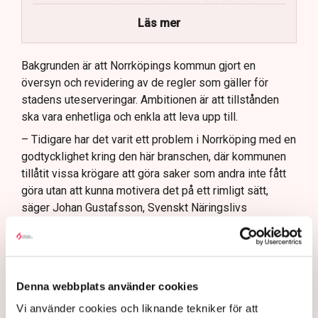
Flera krögare kritiserar kommunen för otydlig
kommunikation.
Läs mer
Kommunen vill skapa enhetliga regler för
uteserveringar.
Bakgrunden är att Norrköpings kommun gjort en
översyn och revidering av de regler som gäller för
Lindas Kula ställer in uteserveringen för
stadens uteserveringar. Ambitionen är att tillstånden
sommaren.
ska vara enhetliga och enkla att leva upp till.
– Tidigare har det varit ett problem i Norrköping med en
godtycklighet kring den här branschen, där kommunen
tillåtit vissa krögare att göra saker som andra inte fått
göra utan att kunna motivera det på ett rimligt sätt,
säger Johan Gustafsson, Svenskt Näringslivs
regionchef i Östergötland.
Upprörda företagare
I korthet innebär förändringen att en del av det som
Denna webbplats använder cookies
kallas allmän platsmark ändras till att bli så kallad
Vi använder cookies och liknande tekniker för att
kvartersmark. Allmän platsmark är till för allmänheten