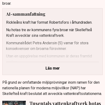
broar.
AI-sammanfattning
Rickleåns kraft har format Robertsfors i århundraden.
Nu hotas tre av kommunens fyra broar när Skellefteå
Kraft avvecklar sina vattenkraftverk.
Kommunalrådet Petra Andersin (S) varnar för stora
konsekvenser om broarna försvinner.
Utan en uppgörelse med kommunen är deras framtid
osäker.
Läs mer
Susanne Öhrvall, affärsenhetschef på Skellefteå Kraft,
betonar att beslutet måste väga många intressen.
På grund av omfattande miljöprövningar inom ramen för den
Kommunen uttrycker oro för både ekonomiska risker och
nationella planen för moderna miljövillkor (NAP) har
miljömässiga följder.
Skellefteå kraft beslutat att avveckla vattenkraftsstationerna.
Ett beslut från Mark- och miljödomstolen väntas avgöra
om broarna kan bevaras eller måste rivas.
Tusentals vattenkraftverk hotas