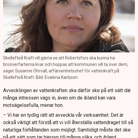
Skellefteå Kraft vill gärna se att Robertsfors ska kunna ha
broöverfarterna kvar och hoppas att kommunen vill ta över dem,
säger Susanne Öhrvall, affärsenhetschef för vattenkraft på
Skellefteå Kraft. Bild: Evalena Karlsson
Avvecklingen av vattenkraften ska därför ske på ett sätt där
många intressen vägs in, även om de ibland kan vara
motsägelsefulla, menar hon.
– Vi har en tydlig rätt att avveckla vår verksamhet. Det är
också viktigt att förstå att vi vill återställa vattendraget till så
naturliga förhållanden som möjligt. Samtidigt måste det ske
på ett sätt som tar hänsyn till många olika, och ibland