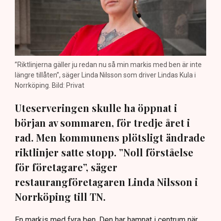
”Riktlinjerna gäller ju redan nu så min markis med ben är inte
längre tillåten”, säger Linda Nilsson som driver Lindas Kula i
Norrköping. Bild: Privat
Uteserveringen skulle ha öppnat i
början av sommaren, för tredje året i
rad. Men kommunens plötsligt ändrade
riktlinjer satte stopp. ”Noll förståelse
för företagare”, säger
restaurangföretagaren Linda Nilsson i
Norrköping till TN.
En markis med fyra ben. Den har hamnat i centrum när