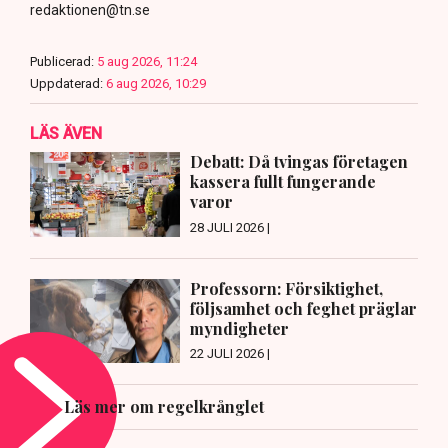
redaktionen@tn.se
Publicerad:
5 aug 2026, 11:24
Uppdaterad:
6 aug 2026, 10:29
LÄS ÄVEN
Debatt: Då tvingas företagen
kassera fullt fungerande
varor
28 JULI 2026 |
Professorn: Försiktighet,
följsamhet och feghet präglar
myndigheter
22 JULI 2026 |
Läs mer om regelkrånglet