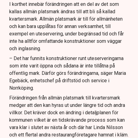
I korthet innebär förändringen att en del av det som
kallas allmän platsmark ändras till att bli så kallad
kvartersmark. Allmän platsmark är till för allmänheten
och kan bara upplåtas för annan verksamhet, till
exempel en uteservering, under begränsad tid och får
inte ha alltför omfattande konstruktioner som väggar
och inglasning.
– Det har funnits konstruktioner runt uteserveringarna
som inte varit öppna och sådana är inte tillåtna på
offentlig mark. Därför görs förändringarna, säger Maria
Egebäck, enhetschef på driftstöd och service i
Norrköping.
Förändringen från allmän platsmark till kvartersmark
medger att den kan hyras ut under längre tid och andra
villkor. Det kräver dock en ändring i detaljplanen för
kommunen vilket är en tidskrävande process som kan
vara klar i slutet av nästa år och där har Linda Nilsson
och ett flertal andra restaurangföretagare hamnat i kläm.