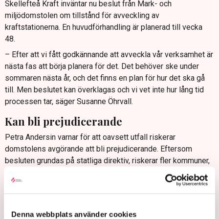
Skellefteå Kraft inväntar nu beslut från Mark- och
miljödomstolen om tillstånd för avveckling av
kraftstationerna. En huvudförhandling är planerad till vecka
48.
– Efter att vi fått godkännande att avveckla vår verksamhet är
nästa fas att börja planera för det. Det behöver ske under
sommaren nästa år, och det finns en plan för hur det ska gå
till. Men beslutet kan överklagas och vi vet inte hur lång tid
processen tar, säger Susanne Öhrvall.
Kan bli prejudicerande
Petra Andersin varnar för att oavsett utfall riskerar
domstolens avgörande att bli prejudicerande. Eftersom
besluten grundas på statliga direktiv, riskerar fler kommuner,
privata företag och fastighetsägare att påverkas negativt när
cirka 2 000 kraftverk ska omprövas enligt NAP.
– Det här är en fråga som borde intressera många, särskilt
eftersom vattendrag ofta är förknippade med kulturhistoria,
Denna webbplats använder cookies