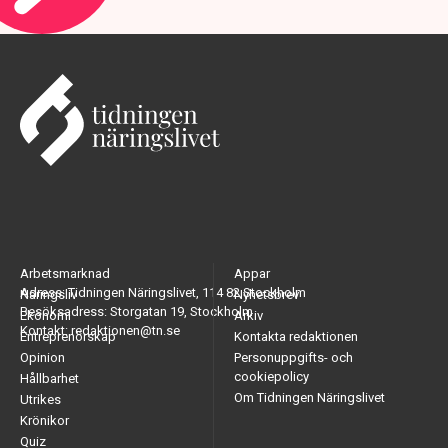
Arbetsmarknad
Appar
Adress: Tidningen Näringslivet, 114 82 Stockholm
Näringsliv
Nyhetsbrev
Besöksadress: Storgatan 19, Stockholm
Ekonomi
Arkiv
Kontakt: redaktionen@tn.se
Entreprenörskap
Kontakta redaktionen
Opinion
Personuppgifts- och
cookiepolicy
Hållbarhet
Om Tidningen Näringslivet
Utrikes
Krönikor
Quiz