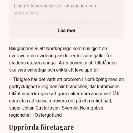
Linda Nilsson beskriver situationen som
utpressning.
Flera krögare kritiserar kommunen för otydlig
kommunikation.
Läs mer
Kommunen vill skapa enhetliga regler för
uteserveringar.
Bakgrunden är att Norrköpings kommun gjort en
översyn och revidering av de regler som gäller för
Lindas Kula ställer in uteserveringen för
stadens uteserveringar. Ambitionen är att tillstånden
sommaren.
ska vara enhetliga och enkla att leva upp till.
– Tidigare har det varit ett problem i Norrköping med en
godtycklighet kring den här branschen, där kommunen
tillåtit vissa krögare att göra saker som andra inte fått
göra utan att kunna motivera det på ett rimligt sätt,
säger Johan Gustafsson, Svenskt Näringslivs
regionchef i Östergötland.
Upprörda företagare