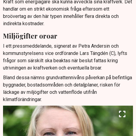
Kraft som energiägare ska kunna avveckla sina kraftverk. Det
handlar om en strikt ekonomisk fråga eftersom ett
broövertag av den här typen innehåller flera direkta och
indirekta kostnader.
Miljögifter oroar
I ett pressmeddelande, signerat av Petra Andersin och
kommunstyrelsens vice ordförande Lars Tängdén (C), lyfts
frågor som särskilt ska beaktas när beslut fattas kring
utrivningen av kraftverken och eventuella broar.
Bland dessa nämns grundvattennivåns påverkan på befintliga
byggnader, bostadsområden och detaljplaner, risken för
läckage av miljögifter och vattenflöde utifrån
klimatförändringar.