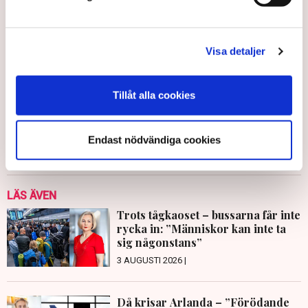
Utredningar
Överklaganden
Tillväxt
TN original
Rickleån
Fredriksfors
Robertsfors
Skellefteå
Visa detaljer
Gabriel Cardona Cervantes
Tillåt alla cookies
gabriel.cardona.cervantes@tn.se
Endast nödvändiga cookies
Publicerad:
15 okt 2025, 14:25
Uppdaterad:
3 dec 2025, 13:12
LÄS ÄVEN
Trots tågkaoset – bussarna får inte
rycka in: ”Människor kan inte ta
sig någonstans”
3 AUGUSTI 2026 |
Då krisar Arlanda – ”Förödande