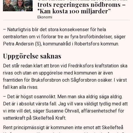
trots regeringens nödbroms –
Utgången kan bli vägledande för framtida avvecklingar
"Kan kosta 100 miljarder”
av vattenkraft i hela landet.
Ekonomi
– Naturligtvis blir det stora konsekvenser för hela
centralorten om vi förlorar tre av fyra broförbindelser, säger
Petra Andersin (S), kommunalråd i Robertsfors kommun.
Uppgörelse saknas
Det står redan klart att bron vid Fredriksfors kraftstation ska
rivas och utan en uppgörelse med kommunen är även
framtiden för Bruksforsbron och Sågforsbron osäker. I värst
fall kan alla rivas.
– Det är högst osannolikt. Men man ska aldrig säga aldrig.
Det är i absolut värsta fall. Jag vill vara väldigt tydlig med att
vi inte vill det, säger Susanne Öhrvall, affärsenhetschef för
vattenkraft på Skellefteå Kraft.
Rent principmässigt är kommunen inte emot att Skellefteå