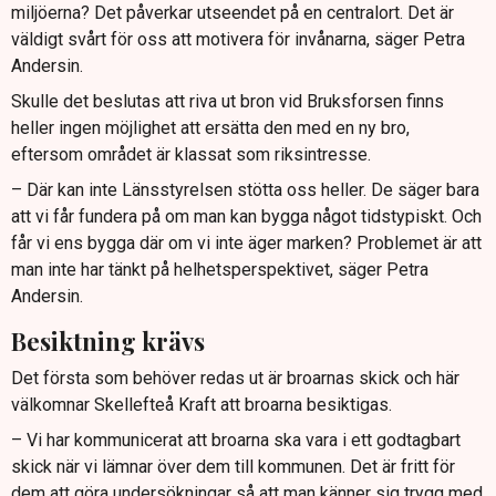
miljöerna? Det påverkar utseendet på en centralort. Det är
väldigt svårt för oss att motivera för invånarna, säger Petra
Andersin.
Skulle det beslutas att riva ut bron vid Bruksforsen finns
heller ingen möjlighet att ersätta den med en ny bro,
eftersom området är klassat som riksintresse.
– Där kan inte Länsstyrelsen stötta oss heller. De säger bara
att vi får fundera på om man kan bygga något tidstypiskt. Och
får vi ens bygga där om vi inte äger marken? Problemet är att
man inte har tänkt på helhetsperspektivet, säger Petra
Andersin.
Besiktning krävs
Det första som behöver redas ut är broarnas skick och här
välkomnar Skellefteå Kraft att broarna besiktigas.
– Vi har kommunicerat att broarna ska vara i ett godtagbart
skick när vi lämnar över dem till kommunen. Det är fritt för
dem att göra undersökningar så att man känner sig trygg med