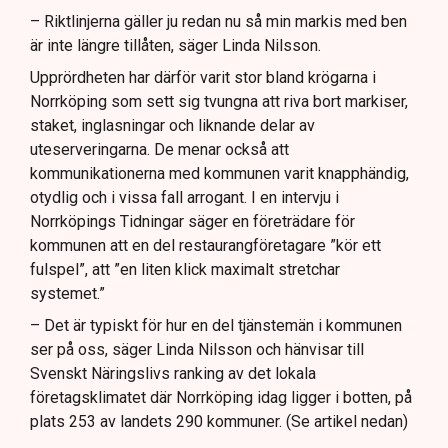
– Riktlinjerna gäller ju redan nu så min markis med ben
är inte längre tillåten, säger Linda Nilsson.
Upprördheten har därför varit stor bland krögarna i
Norrköping som sett sig tvungna att riva bort markiser,
staket, inglasningar och liknande delar av
uteserveringarna. De menar också att
kommunikationerna med kommunen varit knapphändig,
otydlig och i vissa fall arrogant. I en intervju i
Norrköpings Tidningar säger en företrädare för
kommunen att en del restaurangföretagare ”kör ett
fulspel”, att ”en liten klick maximalt stretchar
systemet.”
– Det är typiskt för hur en del tjänstemän i kommunen
ser på oss, säger Linda Nilsson och hänvisar till
Svenskt Näringslivs ranking av det lokala
företagsklimatet där Norrköping idag ligger i botten, på
plats 253 av landets 290 kommuner. (Se artikel nedan)