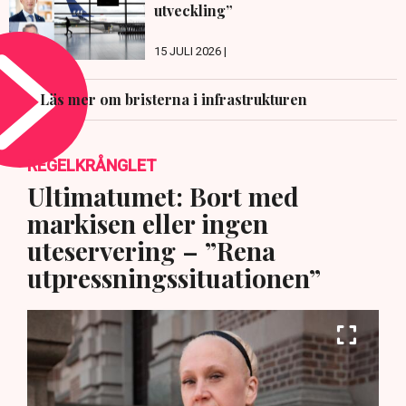
utveckling”
15 JULI 2026 |
Läs mer om bristerna i infrastrukturen
REGELKRÅNGLET
Ultimatumet: Bort med
markisen eller ingen
uteservering – ”Rena
utpressningssituationen”