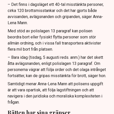
– Det finns i dagsläget ett 40-tal misstänkta personer,
cirka 120 brottsmisstankar och det har gjorts både
avvisanden, avlägsnanden och gripanden, säger Anna-
Lena Mann.
Med stöd av polislagen 13 paragraf kan polisen
beordra bort eller fysiskt flytta personer som stör
allmän ordning, och i vissa fall transportera aktivister
flera mil bort från platsen.
– Bara idag (tisdag, 5 augusti reds. anm.) har det skett
åtta avlägsnanden, enligt polislagen 13 paragraf. Om
personerna vägrar att följa order och det olaga intrånget
fortsätter, kan de gripas misstänkta för brott, säger hon.
Samtidigt menar Anna-Lena Mann att polisens uppgift
är att vara opartisk, att följa lagstiftningen och att
navigera i den juridiska och moraliska komplexiteten i
frågan.
Rätten har sina gränser