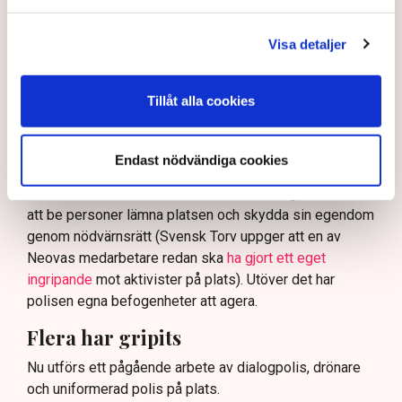
På sociala medier ifrågasätts det om allemansrätten
bör ge utrymme för aktivister att blockera en
Visa detaljer
tillståndsgiven verksamhet, och om inte polisen borde
ha en tydligare skyldighet att skydda privat egendom
och näringsverksamhet mot den typen av störningar.
Tillåt alla cookies
Nu svarar polisen på kritiken.
Enligt Anna-Lena Mann, polisinspektör vid
Endast nödvändiga cookies
kommunikationsavdelningen i region Väst, har
verksamhetsutövaren, eller dennes ordningsvakter, rätt
att be personer lämna platsen och skydda sin egendom
genom nödvärnsrätt (Svensk Torv uppger att en av
Neovas medarbetare redan ska
ha gjort ett eget
ingripande
mot aktivister på plats). Utöver det har
polisen egna befogenheter att agera.
Flera har gripits
Nu utförs ett pågående arbete av dialogpolis, drönare
och uniformerad polis på plats.