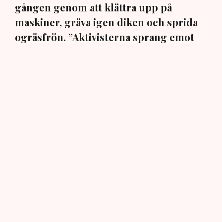
gången genom att klättra upp på
maskiner, gräva igen diken och sprida
ogräsfrön. ”Aktivisterna sprang emot
oss”, säger Mats Henriksson,
tillståndsansvarig på Neova, till TN. Nu
varnar branschen för skador på
uppemot 100 miljoner kronor.
Brytningen av torvtäkten i Grimsås lamslås av
aktivistgruppen Återställ Våtmarker. Mats Henriksson,
tillståndsansvarig på Neova, som befinner sig på plats,
beskriver hur ett 40-tal personer spred ut sig över den
tillståndsgivna verksamhetsytan förra veckan och
stoppade all pågående verksamhet.
AI-sammanfattning
Aktivistgruppen Återställ Våtmarker har stoppat