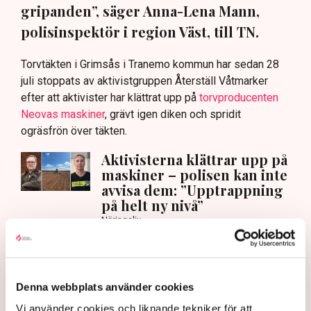
gripanden”, säger Anna-Lena Mann,
polisinspektör i region Väst, till TN.
Torvtäkten i Grimsås i Tranemo kommun har sedan 28
juli stoppats av aktivistgruppen Återställ Våtmarker
efter att aktivister har klättrat upp på
torvproducenten
Neovas maskiner
, grävt igen diken och spridit
ogräsfrön över täkten.
Aktivisterna klättrar upp på
maskiner – polisen kan inte
avvisa dem: ”Upptrappning
på helt ny nivå”
Näringsliv
AI-sammanfattning
Torvtäkten i Grimsås har stoppats av aktivister
Denna webbplats använder cookies
sedan 28 juli.
Vi använder cookies och liknande tekniker för att