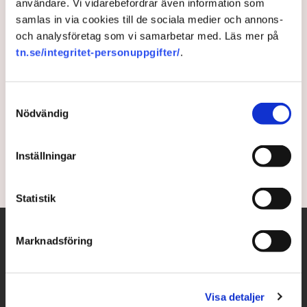
användare. Vi vidarebefordrar även information som
samlas in via cookies till de sociala medier och annons-
SKF:s lasermetod ger kullager
och analysföretag som vi samarbetar med. Läs mer på
längre livslängd
tn.se/integritet-personuppgifter/
.
SKF innovativa lasermetod, Laser Metal Deposition
Samtyckesval
(LMD), gör det möjligt att återställa skadade
Nödvändig
rullningslager och förlänga deras livslängd, skriver
NyTeknik.
Inställningar
1 year ago |
Av: Redaktionen
Statistik
Marknadsföring
Visa detaljer