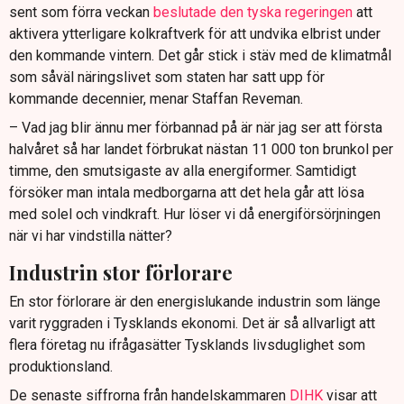
sent som förra veckan
beslutade den tyska regeringen
att
aktivera ytterligare kolkraftverk för att undvika elbrist under
den kommande vintern. Det går stick i stäv med de klimatmål
som såväl näringslivet som staten har satt upp för
kommande decennier, menar Staffan Reveman.
– Vad jag blir ännu mer förbannad på är när jag ser att första
halvåret så har landet förbrukat nästan 11 000 ton brunkol per
timme, den smutsigaste av alla energiformer. Samtidigt
försöker man intala medborgarna att det hela går att lösa
med solel och vindkraft. Hur löser vi då energiförsörjningen
när vi har vindstilla nätter?
Industrin stor förlorare
En stor förlorare är den energislukande industrin som länge
varit ryggraden i Tysklands ekonomi. Det är så allvarligt att
flera företag nu ifrågasätter Tysklands livsduglighet som
produktionsland.
De senaste siffrorna från handelskammaren
DIHK
visar att