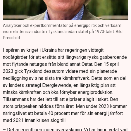
Analytiker och expertkommentator på energipolitik och verksam
inom elintensiv industri i Tyskland sedan slutet på 1970-talet. Bild:
Pressbild
I spåren av kriget i Ukraina har regeringen vidtagit
nödåtgärder för att ersätta sitt långvariga ryska gasberoende
mot flytande naturgas från bland annat Qatar. Den 15 april
2023 gick Tyskland dessutom vidare med sin planerade
nedläggning av sina sista tre kärnkraftverk. Detta som en del
av landets strategi Energiewende, en långsiktig plan att
minska kärnkraften och öka förnybar energiproduktion.
Tillsammans har det lett till att elpriser slagit i taket. Den
stora prispeaken nåddes förra året. Men under 2023 kommer
näringslivet att betala 40 procent mer för sin energi jämfört
med 2021 innan krisen slog till.
– Det är egentligen ingen överraskning. Vi har länge vetat vad