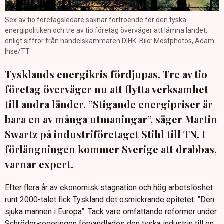
Sex av tio företagsledare saknar förtroende för den tyska
energipolitiken och tre av tio företag överväger att lämna landet,
enligt siffror från handelskammaren DIHK. Bild: Mostphotos, Adam
Ihse/TT
Tysklands energikris fördjupas. Tre av tio
företag överväger nu att flytta verksamhet
till andra länder. ”Stigande energipriser är
bara en av många utmaningar”, säger Martin
Swartz på industriföretaget Stihl till TN. I
förlängningen kommer Sverige att drabbas,
varnar expert.
Efter flera år av ekonomisk stagnation och hög arbetslöshet
runt 2000-talet fick Tyskland det osmickrande epitetet: ”Den
sjuka mannen i Europa”. Tack vare omfattande reformer under
Schröder-regeringen förvandlades den tyska industrin till en