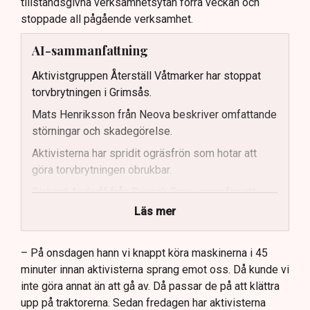
tillståndsgivna verksamhetsytan förra veckan och
stoppade all pågående verksamhet.
AI-sammanfattning
Aktivistgruppen Återställ Våtmarker har stoppat
torvbrytningen i Grimsås.
Mats Henriksson från Neova beskriver omfattande
störningar och skadegörelse.
Aktivisterna har spridit ogräsfrön som hotar att
göra torvbrytningen obrukbar.
Rickard Axdorff från Svensk Torv varnar för ett
stort ekonomiskt sabotage.
Läs mer
Dialogpolisen på plats står maktlös inför
aktivisternas handlingar.
– På onsdagen hann vi knappt köra maskinerna i 45
minuter innan aktivisterna sprang emot oss. Då kunde vi
Frågor kvarstår om finansiering av illegal aktivism.
inte göra annat än att gå av. Då passar de på att klättra
upp på traktorerna. Sedan fredagen har aktivisterna