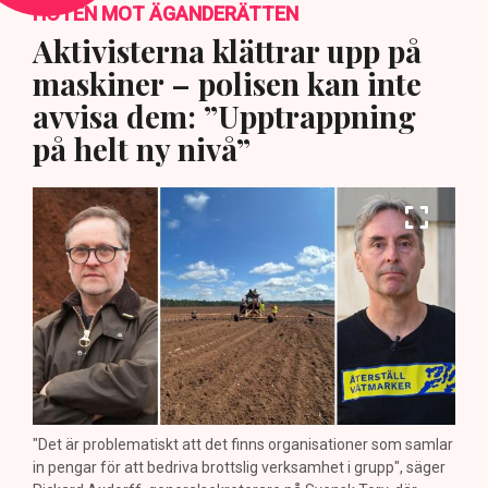
HOTEN MOT ÄGANDERÄTTEN
Aktivisterna klättrar upp på
maskiner – polisen kan inte
avvisa dem: ”Upptrappning
på helt ny nivå”
"Det är problematiskt att det finns organisationer som samlar
in pengar för att bedriva brottslig verksamhet i grupp", säger