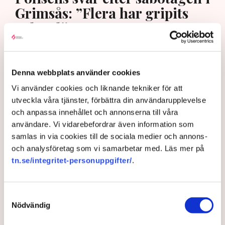
Grimsås: ”Flera har gripits
och avlägsnats”
Denna webbplats använder cookies
Vi använder cookies och liknande tekniker för att
utveckla våra tjänster, förbättra din användarupplevelse
och anpassa innehållet och annonserna till våra
användare. Vi vidarebefordrar även information som
samlas in via cookies till de sociala medier och annons-
och analysföretag som vi samarbetar med. Läs mer på
tn.se/integritet-personuppgifter/
.
Det är polisens uppgift att upprätthålla allmän ordning och
säkerhet, vilket inkluderar att ingripa mot pågående
brottslighet som olaga intrång, förklarar Anna-Lena Mann,
Samtyckesval
polisinspektör vid kommunikationsavdelningen i region Väst.
Nödvändig
Bild: Privat, Mostphotos