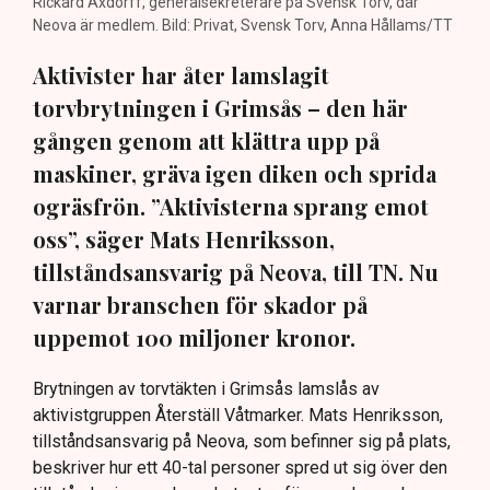
Rickard Axdorff, generalsekreterare på Svensk Torv, där
Neova är medlem. Bild: Privat, Svensk Torv, Anna Hållams/TT
Aktivister har åter lamslagit
torvbrytningen i Grimsås – den här
gången genom att klättra upp på
maskiner, gräva igen diken och sprida
ogräsfrön. ”Aktivisterna sprang emot
oss”, säger Mats Henriksson,
tillståndsansvarig på Neova, till TN. Nu
varnar branschen för skador på
uppemot 100 miljoner kronor.
Brytningen av torvtäkten i Grimsås lamslås av
aktivistgruppen Återställ Våtmarker. Mats Henriksson,
tillståndsansvarig på Neova, som befinner sig på plats,
beskriver hur ett 40-tal personer spred ut sig över den