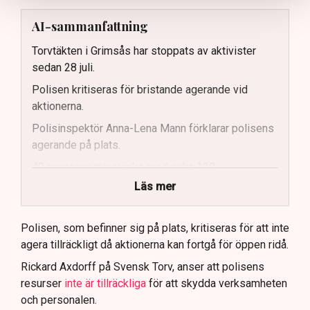
AI-sammanfattning
Torvtäkten i Grimsås har stoppats av aktivister
sedan 28 juli.
Polisen kritiseras för bristande agerande vid
aktionerna.
Polisinspektör Anna-Lena Mann förklarar polisens
agerande på plats.
40 personer misstänks med cirka 120
brottsmisstankar kopplade.
Läs mer
Polisen använder drönare och uniformerad polis
för att dokumentera bevis.
Polisen, som befinner sig på plats, kritiseras för att inte
agera tillräckligt då aktionerna kan fortgå för öppen ridå.
Samtidigt är polisarbetet komplext när det gäller
att navigera juridiska rättigheter och gränser.
Rickard Axdorff på Svensk Torv, anser att polisens
resurser
inte är tillräckliga
för att skydda verksamheten
och personalen.