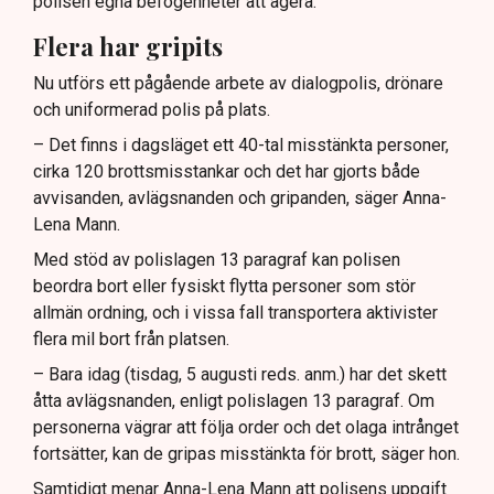
polisen egna befogenheter att agera.
Flera har gripits
Nu utförs ett pågående arbete av dialogpolis, drönare
och uniformerad polis på plats.
– Det finns i dagsläget ett 40-tal misstänkta personer,
cirka 120 brottsmisstankar och det har gjorts både
avvisanden, avlägsnanden och gripanden, säger Anna-
Lena Mann.
Med stöd av polislagen 13 paragraf kan polisen
beordra bort eller fysiskt flytta personer som stör
allmän ordning, och i vissa fall transportera aktivister
flera mil bort från platsen.
– Bara idag (tisdag, 5 augusti reds. anm.) har det skett
åtta avlägsnanden, enligt polislagen 13 paragraf. Om
personerna vägrar att följa order och det olaga intrånget
fortsätter, kan de gripas misstänkta för brott, säger hon.
Samtidigt menar Anna-Lena Mann att polisens uppgift