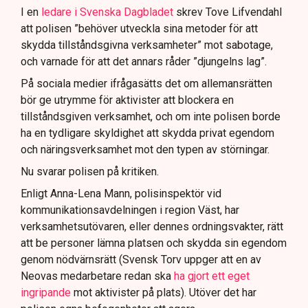
I en
ledare i Svenska Dagbladet
skrev Tove Lifvendahl
att polisen ”behöver utveckla sina metoder för att
skydda tillståndsgivna verksamheter” mot sabotage,
och varnade för att det annars råder ”djungelns lag”.
På sociala medier ifrågasätts det om allemansrätten
bör ge utrymme för aktivister att blockera en
tillståndsgiven verksamhet, och om inte polisen borde
ha en tydligare skyldighet att skydda privat egendom
och näringsverksamhet mot den typen av störningar.
Nu svarar polisen på kritiken.
Enligt Anna-Lena Mann, polisinspektör vid
kommunikationsavdelningen i region Väst, har
verksamhetsutövaren, eller dennes ordningsvakter, rätt
att be personer lämna platsen och skydda sin egendom
genom nödvärnsrätt (Svensk Torv uppger att en av
Neovas medarbetare redan ska
ha gjort ett eget
ingripande
mot aktivister på plats). Utöver det har