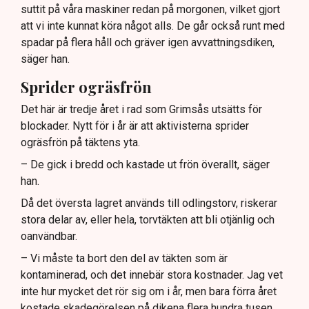
suttit på våra maskiner redan på morgonen, vilket gjort
att vi inte kunnat köra något alls. De går också runt med
spadar på flera håll och gräver igen avvattningsdiken,
säger han.
Sprider ogräsfrön
Det här är tredje året i rad som Grimsås utsätts för
blockader. Nytt för i år är att aktivisterna sprider
ogräsfrön på täktens yta.
– De gick i bredd och kastade ut frön överallt, säger
han.
Då det översta lagret används till odlingstorv, riskerar
stora delar av, eller hela, torvtäkten att bli otjänlig och
oanvändbar.
– Vi måste ta bort den del av täkten som är
kontaminerad, och det innebär stora kostnader. Jag vet
inte hur mycket det rör sig om i år, men bara förra året
kostade skadegörelsen på dikena flera hundra tusen,