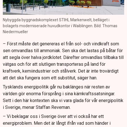
Nybyggda byggnadskomplexet STIHL Markenwelt, belläget i
bolagets moderniserade huvudkontor i Waiblingen. Bild: Thomas
Niedermueller
– Först måste det genereras el från sol- och vindkraft som
sen omvandlas till ammoniak. Sen ska det lastas på båtar för
att segla över halva jordklotet. Därefter omvandlas tillbaka till
vätgas och för att slutligen transporteras på land för
kraftverk, kemiindustrier och stålverk. Det är inte trovärdigt
att det ska fungera som ett substitut, säger han.
Tysklands energipolitik går nu baklänges när resten av
världen gör enorma försprång i sina kärnkraftssatsningar.
Sett i den här kontexten ska vi vara glada för vår energipolitik
i Sverige, menar Staffan Reveman.
– Vi beklagar oss i Sverige över att vi också har ett
energiproblem. Men det är långt ifrån vad som händer i