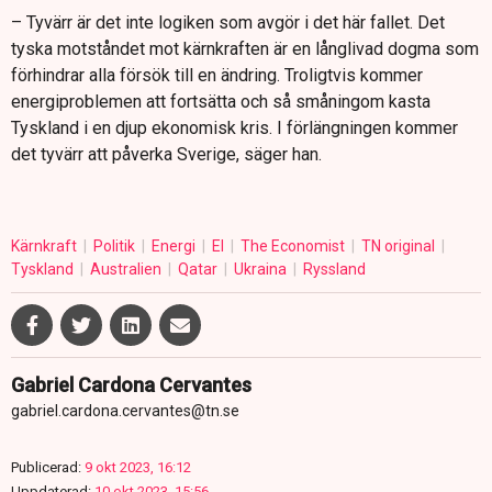
– Tyvärr är det inte logiken som avgör i det här fallet. Det
tyska motståndet mot kärnkraften är en långlivad dogma som
förhindrar alla försök till en ändring. Troligtvis kommer
energiproblemen att fortsätta och så småningom kasta
Tyskland i en djup ekonomisk kris. I förlängningen kommer
det tyvärr att påverka Sverige, säger han.
Kärnkraft
Politik
Energi
El
The Economist
TN original
Tyskland
Australien
Qatar
Ukraina
Ryssland
Gabriel Cardona Cervantes
gabriel.cardona.cervantes@tn.se
Publicerad:
9 okt 2023, 16:12
Uppdaterad:
10 okt 2023, 15:56