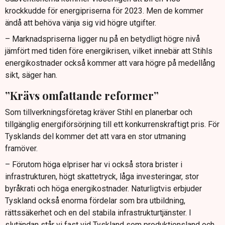
krockkudde för energipriserna för 2023. Men de kommer
ändå att behöva vänja sig vid högre utgifter.
– Marknadspriserna ligger nu på en betydligt högre nivå
jämfört med tiden före energikrisen, vilket innebär att Stihls
energikostnader också kommer att vara högre på medellång
sikt, säger han.
”Krävs omfattande reformer”
Som tillverkningsföretag kräver Stihl en planerbar och
tillgänglig energiförsörjning till ett konkurrenskraftigt pris. För
Tysklands del kommer det att vara en stor utmaning
framöver.
– Förutom höga elpriser har vi också stora brister i
infrastrukturen, högt skattetryck, låga investeringar, stor
byråkrati och höga energikostnader. Naturligtvis erbjuder
Tyskland också enorma fördelar som bra utbildning,
rättssäkerhet och en del stabila infrastrukturtjänster. I
slutändan står vi fast vid Tyskland som produktionsland och