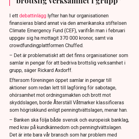
brottslig verksamhet i grupp”
I ett
debattinlägg
lyfter han hur organisationen
finansieras bland annat via den amerikanska stiftelsen
Climate Emergency Fund (CEF), varifrån man i februari
uppgav sig ha mottagit 370 000 kronor, samt via
crowdfundingplattformen Chuffed.
– Det är problematiskt att det finns organisationer som
samlar in pengar för att bedriva brottslig verksamhet i
grupp, säger Rickard Axdorff.
Eftersom föreningen öppet samlar in pengar till
aktioner som redan lett till lagföring för sabotage,
ohörsamhet mot ordningsmakten och brott mot
skyddslagen, borde Återställ Våtmarker klassificeras
som högriskkund enligt penningtvättslagen, menar han.
– Banken ska följa både svensk och europeisk banklag,
med krav på kundkännedom och penningtvättslagen.
Det är inte bara vår bransch som har problem med