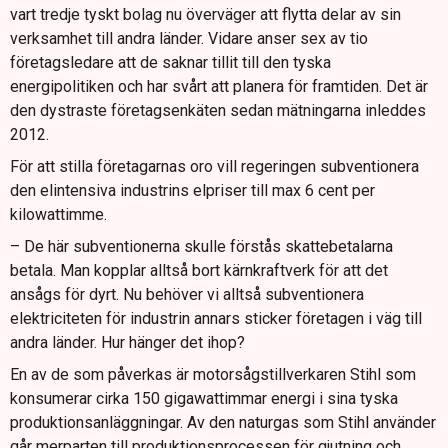
vart tredje tyskt bolag nu överväger att flytta delar av sin
verksamhet till andra länder. Vidare anser sex av tio
företagsledare att de saknar tillit till den tyska
energipolitiken och har svårt att planera för framtiden. Det är
den dystraste företagsenkäten sedan mätningarna inleddes
2012.
För att stilla företagarnas oro vill regeringen subventionera
den elintensiva industrins elpriser till max 6 cent per
kilowattimme.
– De här subventionerna skulle förstås skattebetalarna
betala. Man kopplar alltså bort kärnkraftverk för att det
ansågs för dyrt. Nu behöver vi alltså subventionera
elektriciteten för industrin annars sticker företagen i väg till
andra länder. Hur hänger det ihop?
En av de som påverkas är motorsågstillverkaren Stihl som
konsumerar cirka 150 gigawattimmar energi i sina tyska
produktionsanläggningar. Av den naturgas som Stihl använder
går merparten till produktionsprocessen för gjutning och