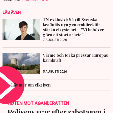
LÄS ÄVEN
TN exklusivt: Så vill Svenska
kraftnäts nya generaldirektör
stärka elsystemet – ”Vi behöver
göra ett stort arbete”
7 AUGUSTI 2026 |
Värme och torka pressar Europas
kärnkraft
5 AUGUSTI 2026 |
Läs mer om elkrisen
HOTEN MOT ÄGANDERÄTTEN
Polisens svar efter sabotagen i