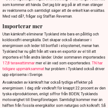
som kommer att hända. Det jag blir arg på är att man stänger
av reaktorerna och samtidigt säger att de enkelt kan ersättas.
Med vad då?, frågar sig Staffan Reveman.
Importerar mer
Utan kärnkraft eliminerar Tyskland inte bara en pålitlig och
koldioxidfri energikälla. Det skapar också obalanser i
energimixen och leder till bortfall i elsystemet, menar han.
Tyskland har nu gått från att vara en exportör av el till att
importera el från andra länder. Under sommaren importerades
17,8 terawattimmar
mer el än vad som exporterades.
TN har
tidigare uppmärksammat
hur problem i Tyskland också driver
upp elpriserna i Sverige.
Avsaknaden av kärnkraft har också tydliga effekter på
energimixen. I dag står vindkraft för knappt 22 procent av den
tyska elproduktionen, enligt siffror från BDEW, Tysklands
motsvarighet till Energiföretagen. Samtidigt kommer mer än
hälften från fossila energikällor som naturgas och kolkraft. Så