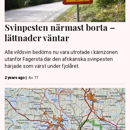
Svinpesten närmast borta –
lättnader väntar
Alla vildsvin bedöms nu vara utrotade i kärnzonen
utanför Fagersta där den afrikanska svinpesten
härjade som värst under fjolåret.
2 years ago |
Av: TT