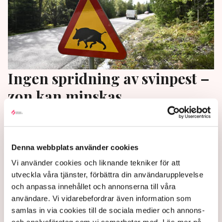
Ingen spridning av svinpest –
zon kan minskas
Den tusen kvadratkilometer stora avspärrningen
som upprättades i Fagersta efter att vildsvin med
konstaterad afrikansk svinpest hittats i området kan
Denna webbplats använder cookies
komma att tas bort i början av december. Det uppger
Vi använder cookies och liknande tekniker för att
Statens veterinärmedicinska anstalt (SVA) för
utveckla våra tjänster, förbättra din användarupplevelse
Vetenskapsradion.
och anpassa innehållet och annonserna till våra
användare. Vi vidarebefordrar även information som
2 years ago |
Av: TT
samlas in via cookies till de sociala medier och annons-