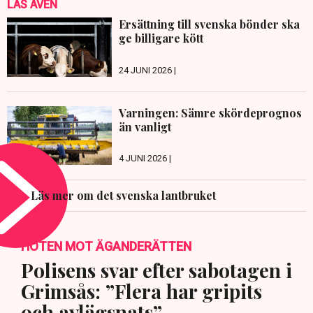
LÄS ÄVEN
Ersättning till svenska bönder ska
ge billigare kött
24 JUNI 2026 |
Varningen: Sämre skördeprognos
än vanligt
4 JUNI 2026 |
Läs mer om det svenska lantbruket
HOTEN MOT ÄGANDERÄTTEN
Polisens svar efter sabotagen i
Grimsås: ”Flera har gripits
och avlägsnats”