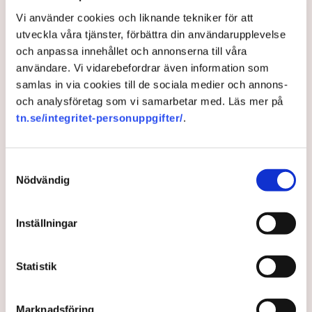
Torvtäkten i Grimsås har stoppats av aktivister
Vi använder cookies och liknande tekniker för att
sedan 28 juli.
utveckla våra tjänster, förbättra din användarupplevelse
Polisen kritiseras för bristande agerande vid
och anpassa innehållet och annonserna till våra
aktionerna.
användare. Vi vidarebefordrar även information som
samlas in via cookies till de sociala medier och annons-
Polisinspektör Anna-Lena Mann förklarar polisens
och analysföretag som vi samarbetar med. Läs mer på
agerande på plats.
tn.se/integritet-personuppgifter/
.
40 personer misstänks med cirka 120
brottsmisstankar kopplade.
Läs mer
Samtyckesval
Polisen använder drönare och uniformerad polis
Nödvändig
för att dokumentera bevis.
Polisen, som befinner sig på plats, kritiseras för att inte
agera tillräckligt då aktionerna kan fortgå för öppen ridå.
Samtidigt är polisarbetet komplext när det gäller
att navigera juridiska rättigheter och gränser.
Inställningar
Rickard Axdorff på Svensk Torv, anser att polisens
resurser
inte är tillräckliga
för att skydda verksamheten
och personalen.
Statistik
I en
ledare i Svenska Dagbladet
skrev Tove Lifvendahl
att polisen ”behöver utveckla sina metoder för att
Marknadsföring