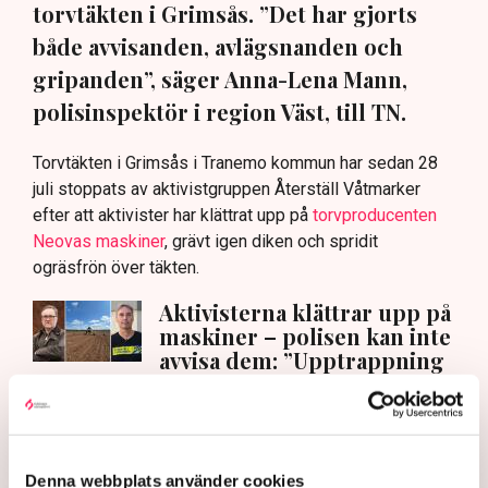
torvtäkten i Grimsås. ”Det har gjorts
både avvisanden, avlägsnanden och
gripanden”, säger Anna-Lena Mann,
polisinspektör i region Väst, till TN.
Torvtäkten i Grimsås i Tranemo kommun har sedan 28
juli stoppats av aktivistgruppen Återställ Våtmarker
efter att aktivister har klättrat upp på
torvproducenten
Neovas maskiner
, grävt igen diken och spridit
ogräsfrön över täkten.
Aktivisterna klättrar upp på
maskiner – polisen kan inte
avvisa dem: ”Upptrappning
på helt ny nivå”
Näringsliv
AI-sammanfattning
Denna webbplats använder cookies