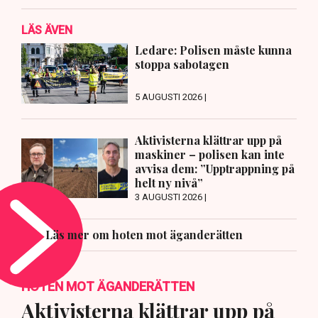
LÄS ÄVEN
Ledare: Polisen måste kunna
stoppa sabotagen
5 AUGUSTI 2026 |
Aktivisterna klättrar upp på
maskiner – polisen kan inte
avvisa dem: ”Upptrappning på
helt ny nivå”
3 AUGUSTI 2026 |
Läs mer om hoten mot äganderätten
HOTEN MOT ÄGANDERÄTTEN
Aktivisterna klättrar upp på