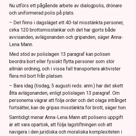
Nu utförs ett pågående arbete av dialogpolis, drönare
och uniformerad polis på plats.
– Det finns i dagsläget ett 40-tal misstänkta personer,
cirka 120 brottsmisstankar och det har gjorts både
avvisanden, avlägsnanden och gripanden, säger Anna-
Lena Mann.
Med stöd av polislagen 13 paragraf kan polisen
beordra bort eller fysiskt flytta personer som stör
allmän ordning, och i vissa fall transportera aktivister
flera mil bort från platsen.
– Bara idag (tisdag, 5 augusti reds. anm.) har det skett
åtta avlägsnanden, enligt polislagen 13 paragraf. Om
personerna vägrar att följa order och det olaga intrånget
fortsätter, kan de gripas misstänkta för brott, säger hon.
Samtidigt menar Anna-Lena Mann att polisens uppgift
är att vara opartisk, att följa lagstiftningen och att
navigera i den juridiska och moraliska komplexiteten i