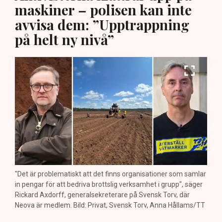
maskiner – polisen kan inte
avvisa dem: ”Upptrappning
på helt ny nivå”
"Det är problematiskt att det finns organisationer som samlar
in pengar för att bedriva brottslig verksamhet i grupp", säger
Rickard Axdorff, generalsekreterare på Svensk Torv, där
Neova är medlem. Bild: Privat, Svensk Torv, Anna Hållams/TT