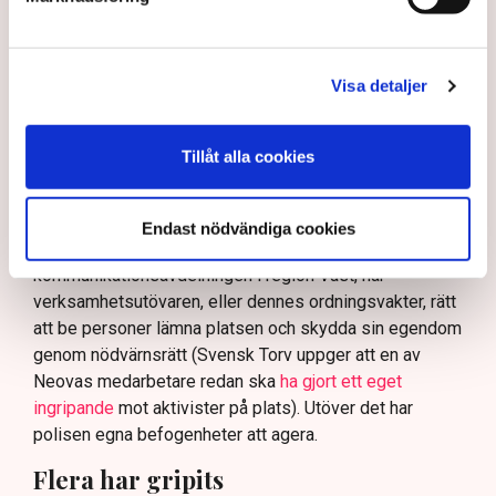
skydda tillståndsgivna verksamheter” mot sabotage,
och varnade för att det annars råder ”djungelns lag”.
På sociala medier ifrågasätts det om allemansrätten
Visa detaljer
bör ge utrymme för aktivister att blockera en
tillståndsgiven verksamhet, och om inte polisen borde
ha en tydligare skyldighet att skydda privat egendom
Tillåt alla cookies
och näringsverksamhet mot den typen av störningar.
Nu svarar polisen på kritiken.
Endast nödvändiga cookies
Enligt Anna-Lena Mann, polisinspektör vid
kommunikationsavdelningen i region Väst, har
verksamhetsutövaren, eller dennes ordningsvakter, rätt
att be personer lämna platsen och skydda sin egendom
genom nödvärnsrätt (Svensk Torv uppger att en av
Neovas medarbetare redan ska
ha gjort ett eget
ingripande
mot aktivister på plats). Utöver det har
polisen egna befogenheter att agera.
Flera har gripits