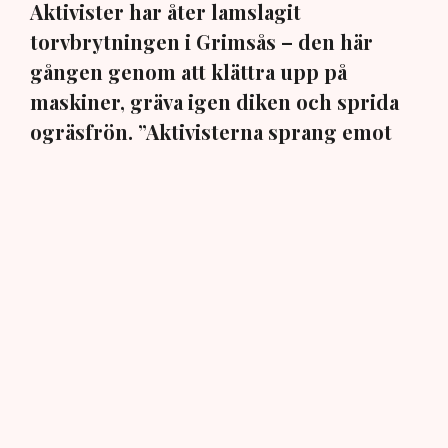
Aktivister har åter lamslagit
torvbrytningen i Grimsås – den här
gången genom att klättra upp på
maskiner, gräva igen diken och sprida
ogräsfrön. ”Aktivisterna sprang emot
oss”, säger Mats Henriksson,
tillståndsansvarig på Neova, till TN. Nu
varnar branschen för skador på
uppemot 100 miljoner kronor.
Brytningen av torvtäkten i Grimsås lamslås av
aktivistgruppen Återställ Våtmarker. Mats Henriksson,
tillståndsansvarig på Neova, som befinner sig på plats,
beskriver hur ett 40-tal personer spred ut sig över den
tillståndsgivna verksamhetsytan förra veckan och
stoppade all pågående verksamhet.