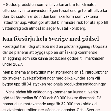
– Gödselprodukten som vi tillverkar är bra för klimatet
eftersom vi inte använder någon fossil energi för att tillverka
den. Dessutom är det i den kemiska form som växterna
lättast tar upp, vilket gör att det blir mindre risk för utsläpp till
vattendrag och atmosfär, säger Gustaf Forsberg.
Kan försörja hela Sverige med gödsel
Företaget har i dag ett labb med en pilotanläggning i Uppsala
där de planerar att bygga upp en småskalig kommersiell
anläggning som ska kunna producera gödsel till marknaden
under 2027.
Men planerna är betydligt mer storslagna än så. NitroCapt har
tio stycken avsiktsförklaringar med olika kunder som vill
bygga upp till 34 stycken regionala produktionsanläggningar.
– Varje sådan här anläggning kommer att kunna tillverka
gödsel för mellan 50 000 och 80 000 hektar åkermark. Då
sparar du in motsvarande ungefär 32 000 ton koldioxid-
ekvivalenter utsläpp per sådan anläggning. Och i Sverige