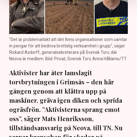
"Det är problematiskt att det finns organisationer som samlar
in pengar för att bedriva brottslig verksamhet i grupp", säger
Rickard Axdorff, generalsekreterare på Svensk Torv, där
Neova är medlem. Bild: Privat, Svensk Torv, Anna Hållams/TT
Aktivister har åter lamslagit
torvbrytningen i Grimsås – den här
gången genom att klättra upp på
maskiner, gräva igen diken och sprida
ogräsfrön. ”Aktivisterna sprang emot
oss”, säger Mats Henriksson,
tillståndsansvarig på Neova, till TN. Nu
varnar branschen för skador på