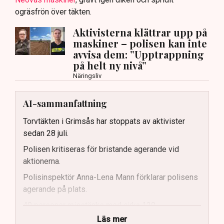
ogräsfrön över täkten.
Aktivisterna klättrar upp på
maskiner – polisen kan inte
avvisa dem: ”Upptrappning
på helt ny nivå”
Näringsliv
AI-sammanfattning
Torvtäkten i Grimsås har stoppats av aktivister
sedan 28 juli.
Polisen kritiseras för bristande agerande vid
aktionerna.
Polisinspektör Anna-Lena Mann förklarar polisens
agerande på plats.
40 personer misstänks med cirka 120
brottsmisstankar kopplade.
Läs mer