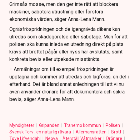
Grimsås mosse, men den ger inte rätt att blockera
maskiner, sabotera utrustning eller förstöra
ekonomiska värden, säger Anna-Lena Mann.
Ogräsfröspridningen och de igengrävda dikena kan
utredas som skadegörelse eller sabotage. Men för att
polisen ska kunna inleda en utredning direkt på plats
krävs att brottet pågår eller nyss har avslutats, samt
konkreta bevis eller utpekade misstänkta.
– Anmälningar om till exempel fröspridningen är
upptagna och kommer att utredas och lagföras, en del i
efterhand. Det är bland annat anledningen till att vi nu
även använder drönare för att dokumentera och säkra
bevis, säger Anna-Lena Mann.
Myndigheter
Gripanden
Tranemo kommun
Polisen
Svensk Torv : en naturlig råvara
Allemansrätten
Brott
Tove Lifvendahl
Neova
Återställ Våtmarker
Drönare