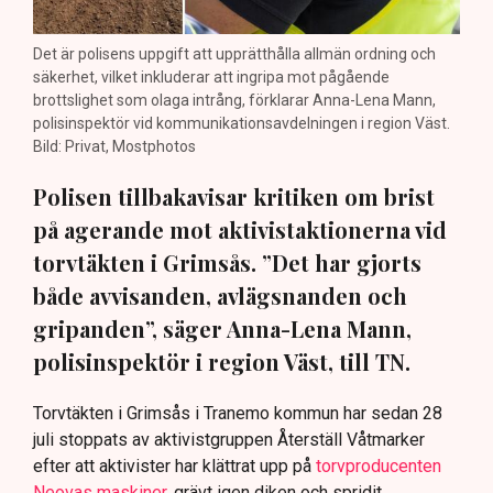
Det är polisens uppgift att upprätthålla allmän ordning och
säkerhet, vilket inkluderar att ingripa mot pågående
brottslighet som olaga intrång, förklarar Anna-Lena Mann,
polisinspektör vid kommunikationsavdelningen i region Väst.
Bild: Privat, Mostphotos
Polisen tillbakavisar kritiken om brist
på agerande mot aktivistaktionerna vid
torvtäkten i Grimsås. ”Det har gjorts
både avvisanden, avlägsnanden och
gripanden”, säger Anna-Lena Mann,
polisinspektör i region Väst, till TN.
Torvtäkten i Grimsås i Tranemo kommun har sedan 28
juli stoppats av aktivistgruppen Återställ Våtmarker
efter att aktivister har klättrat upp på
torvproducenten
Neovas maskiner
, grävt igen diken och spridit