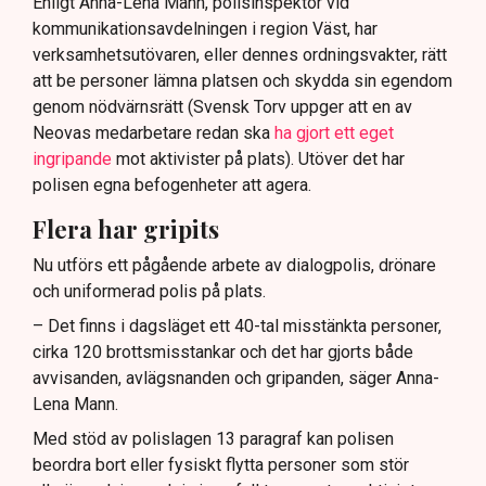
Enligt Anna-Lena Mann, polisinspektör vid
kommunikationsavdelningen i region Väst, har
verksamhetsutövaren, eller dennes ordningsvakter, rätt
att be personer lämna platsen och skydda sin egendom
genom nödvärnsrätt (Svensk Torv uppger att en av
Neovas medarbetare redan ska
ha gjort ett eget
ingripande
mot aktivister på plats). Utöver det har
polisen egna befogenheter att agera.
Flera har gripits
Nu utförs ett pågående arbete av dialogpolis, drönare
och uniformerad polis på plats.
– Det finns i dagsläget ett 40-tal misstänkta personer,
cirka 120 brottsmisstankar och det har gjorts både
avvisanden, avlägsnanden och gripanden, säger Anna-
Lena Mann.
Med stöd av polislagen 13 paragraf kan polisen
beordra bort eller fysiskt flytta personer som stör