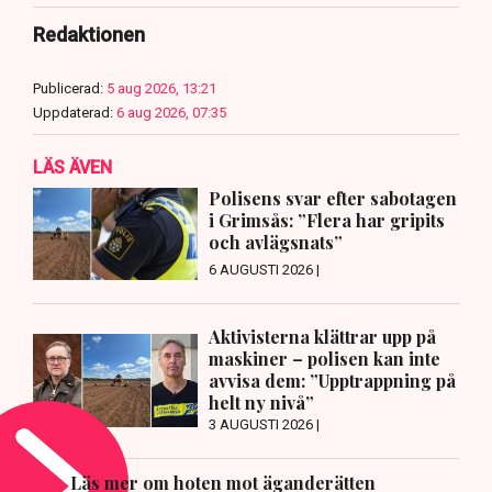
Redaktionen
Publicerad:
5 aug 2026, 13:21
Uppdaterad:
6 aug 2026, 07:35
LÄS ÄVEN
Polisens svar efter sabotagen
i Grimsås: ”Flera har gripits
och avlägsnats”
6 AUGUSTI 2026 |
Aktivisterna klättrar upp på
maskiner – polisen kan inte
avvisa dem: ”Upptrappning på
helt ny nivå”
3 AUGUSTI 2026 |
Läs mer om hoten mot äganderätten