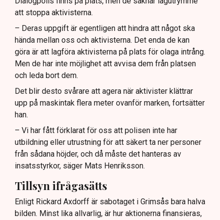
Dialogpolis finns på plats, men de saknar lagutrymme
att stoppa aktivisterna.
– Deras uppgift är egentligen att hindra att något ska
hända mellan oss och aktivisterna. Det enda de kan
göra är att lagföra aktivisterna på plats för olaga intrång.
Men de har inte möjlighet att avvisa dem från platsen
och leda bort dem.
Det blir desto svårare att agera när aktivister klättrar
upp på maskintak flera meter ovanför marken, fortsätter
han.
– Vi har fått förklarat för oss att polisen inte har
utbildning eller utrustning för att säkert ta ner personer
från sådana höjder, och då måste det hanteras av
insatsstyrkor, säger Mats Henriksson.
Tillsyn ifrågasätts
Enligt Rickard Axdorff är sabotaget i Grimsås bara halva
bilden. Minst lika allvarlig, är hur aktionerna finansieras,