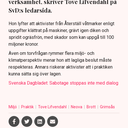
verksamhet, skriver Tove Lifvendahl på
SvD:s ledarsida.
Hon lyfter att aktivister från Återställ våtmarker enligt
uppgifter klättrat på maskiner, grävt igen diken och
spridit ogräsfrön, med skador som kan uppgå till 100
miljoner kronor.
Även om torvfrågan rymmer flera miljö- och
klimatperspektiv menar hon att lagliga beslut måste
respekteras. Annars riskerar aktivister att i praktiken
kunna sätta sig över lagen.
Svenska Dagbladet: Sabotage stoppas inte med dialog
Miljö
Praktik
Tove Lifvendahl
Neova
Brott
Grimsås