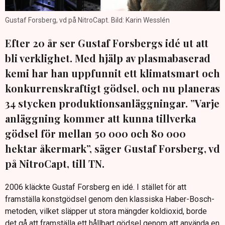
Gustaf Forsberg, vd på NitroCapt. Bild: Karin Wesslén
Efter 20 år ser Gustaf Forsbergs idé ut att
bli verklighet. Med hjälp av plasmabaserad
kemi har han uppfunnit ett klimatsmart och
konkurrenskraftigt gödsel, och nu planeras
34 stycken produktionsanläggningar. ”Varje
anläggning kommer att kunna tillverka
gödsel för mellan 50 000 och 80 000
hektar åkermark”, säger Gustaf Forsberg, vd
på NitroCapt, till TN.
2006 kläckte Gustaf Forsberg en idé. I stället för att
framställa konstgödsel genom den klassiska Haber-Bosch-
metoden, vilket släpper ut stora mängder koldioxid, borde
det gå att framställa ett hållbart gödsel genom att använda en