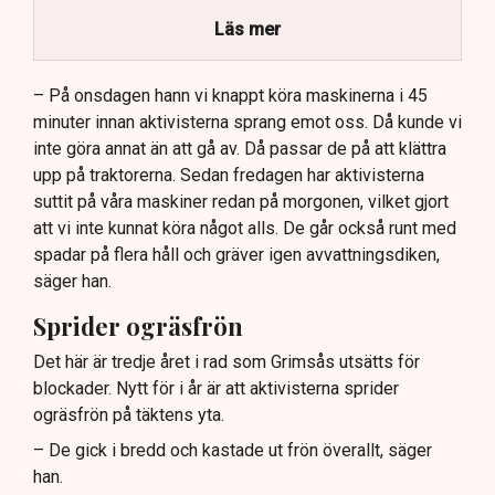
stort ekonomiskt sabotage.
Läs mer
Dialogpolisen på plats står maktlös inför
aktivisternas handlingar.
– På onsdagen hann vi knappt köra maskinerna i 45
minuter innan aktivisterna sprang emot oss. Då kunde vi
Frågor kvarstår om finansiering av illegal aktivism.
inte göra annat än att gå av. Då passar de på att klättra
upp på traktorerna. Sedan fredagen har aktivisterna
suttit på våra maskiner redan på morgonen, vilket gjort
att vi inte kunnat köra något alls. De går också runt med
spadar på flera håll och gräver igen avvattningsdiken,
säger han.
Sprider ogräsfrön
Det här är tredje året i rad som Grimsås utsätts för
blockader. Nytt för i år är att aktivisterna sprider
ogräsfrön på täktens yta.
– De gick i bredd och kastade ut frön överallt, säger
han.