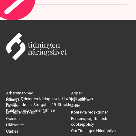
Arbetsmarknad
Appar
Adress: Tidningen Näringslivet, 114 82 Stockholm
Näringsliv
Nyhetsbrev
Besöksadress: Storgatan 19, Stockholm
Ekonomi
Arkiv
Kontakt: redaktionen@tn.se
Entreprenörskap
Kontakta redaktionen
Opinion
Personuppgifts- och
cookiepolicy
Hållbarhet
Om Tidningen Näringslivet
Utrikes