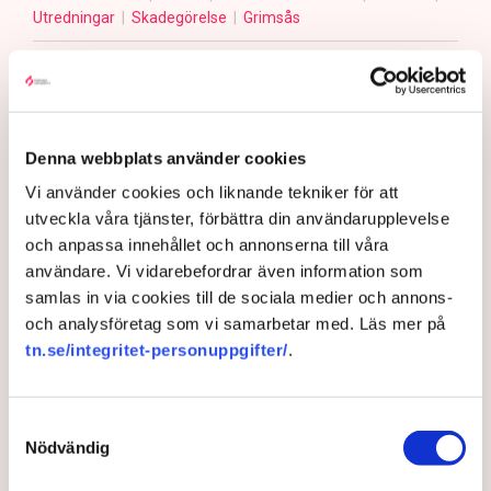
Utredningar
Skadegörelse
Grimsås
Gabriel Cardona Cervantes
Denna webbplats använder cookies
gabriel.cardona.cervantes@tn.se
Vi använder cookies och liknande tekniker för att
Publicerad:
6 aug 2026, 12:35
utveckla våra tjänster, förbättra din användarupplevelse
Uppdaterad:
7 aug 2026, 09:58
och anpassa innehållet och annonserna till våra
användare. Vi vidarebefordrar även information som
LÄS ÄVEN
samlas in via cookies till de sociala medier och annons-
Ledare: Polisen måste kunna
och analysföretag som vi samarbetar med. Läs mer på
stoppa sabotagen
tn.se/integritet-personuppgifter/
.
5 AUGUSTI 2026 |
Samtyckesval
Nödvändig
Aktivisterna klättrar upp på
maskiner – polisen kan inte