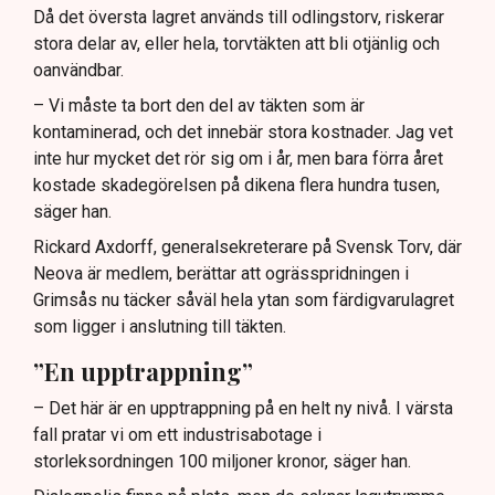
Då det översta lagret används till odlingstorv, riskerar
stora delar av, eller hela, torvtäkten att bli otjänlig och
oanvändbar.
– Vi måste ta bort den del av täkten som är
kontaminerad, och det innebär stora kostnader. Jag vet
inte hur mycket det rör sig om i år, men bara förra året
kostade skadegörelsen på dikena flera hundra tusen,
säger han.
Rickard Axdorff, generalsekreterare på Svensk Torv, där
Neova är medlem, berättar att ogrässpridningen i
Grimsås nu täcker såväl hela ytan som färdigvarulagret
som ligger i anslutning till täkten.
”En upptrappning”
– Det här är en upptrappning på en helt ny nivå. I värsta
fall pratar vi om ett industrisabotage i
storleksordningen 100 miljoner kronor, säger han.