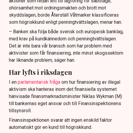
aktioner som redan lett till lagföring för sabotage,
ohörsamhet mot ordningsmakten och brott mot
skyddslagen, borde Återställ Våtmarker klassificeras
som högriskkund enligt penningtvättslagen, menar han.
– Banken ska följa både svensk och europeisk banklag,
med krav på kundkännedom och penningtvättslagen.
Det är inte bara vår bransch som har problem med
aktivister som får finansiering, inte minst skogssektorn
har liknande problem, säger han.
Har lyfts i riksdagen
I en
parlamentarisk fråga
om hur finansiering av illegal
aktivism ska hanteras inom det finansiella systemet
hänvisade finansmarknadsminister Niklas Wykman (M)
till bankernas eget ansvar och till Finansinspektionens
tillsynsroll.
Finansinspektionen svarar att ingen enskild faktor
automatiskt gör en kund till högriskkund.