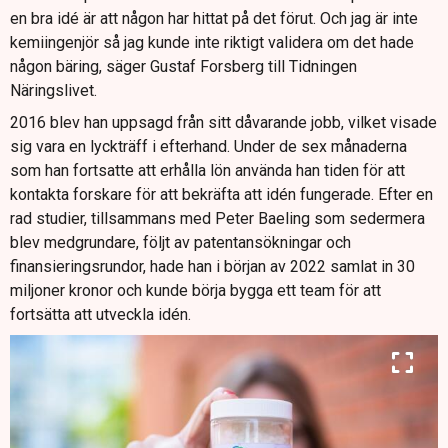
Affärsmodellen bygger på att sälja anläggningar och
en bra idé är att någon har hittat på det förut. Och jag är inte
licenser direkt till livsmedelsaktörer och distributörer,
kemiingenjör så jag kunde inte riktigt validera om det hade
som därmed kan producera egen fossilfri gödsel.
någon bäring, säger Gustaf Forsberg till Tidningen
Näringslivet.
2016 blev han uppsagd från sitt dåvarande jobb, vilket visade
sig vara en lyckträff i efterhand. Under de sex månaderna
som han fortsatte att erhålla lön använda han tiden för att
kontakta forskare för att bekräfta att idén fungerade. Efter en
rad studier, tillsammans med Peter Baeling som sedermera
blev medgrundare, följt av patentansökningar och
finansieringsrundor, hade han i början av 2022 samlat in 30
miljoner kronor och kunde börja bygga ett team för att
fortsätta att utveckla idén.