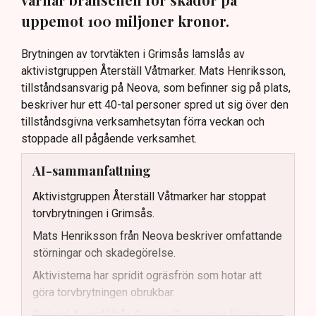
uppemot 100 miljoner kronor.
Brytningen av torvtäkten i Grimsås lamslås av
aktivistgruppen Återställ Våtmarker. Mats Henriksson,
tillståndsansvarig på Neova, som befinner sig på plats,
beskriver hur ett 40-tal personer spred ut sig över den
tillståndsgivna verksamhetsytan förra veckan och
stoppade all pågående verksamhet.
AI-sammanfattning
Aktivistgruppen Återställ Våtmarker har stoppat
torvbrytningen i Grimsås.
Mats Henriksson från Neova beskriver omfattande
störningar och skadegörelse.
Aktivisterna har spridit ogräsfrön som hotar att
göra torvbrytningen obrukbar.
Rickard Axdorff från Svensk Torv varnar för ett