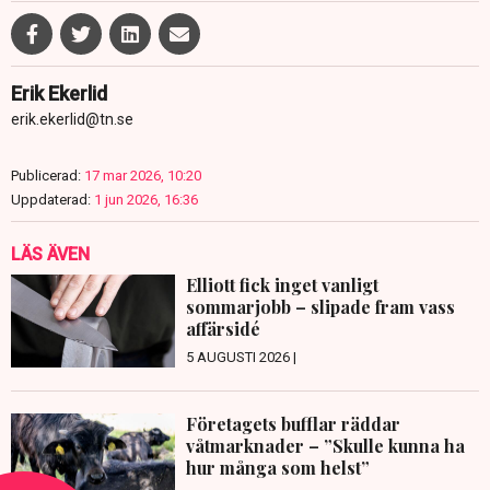
Erik Ekerlid
erik.ekerlid@tn.se
Publicerad:
17 mar 2026, 10:20
Uppdaterad:
1 jun 2026, 16:36
LÄS ÄVEN
Elliott fick inget vanligt
sommarjobb – slipade fram vass
affärsidé
5 AUGUSTI 2026 |
Företagets bufflar räddar
våtmarknader – ”Skulle kunna ha
hur många som helst”