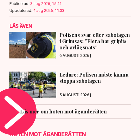
Publicerad:
3 aug 2026, 15:41
Uppdaterad:
4 aug 2026, 11:33
LÄS ÄVEN
Polisens svar efter sabotagen
i Grimsås: ”Flera har gripits
och avlägsnats”
6 AUGUSTI 2026 |
Ledare: Polisen måste kunna
stoppa sabotagen
5 AUGUSTI 2026 |
Läs mer om hoten mot äganderätten
HOTEN MOT ÄGANDERÄTTEN