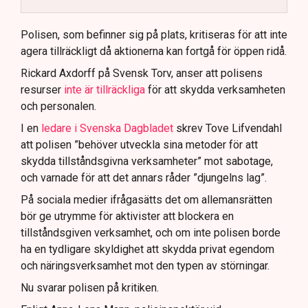
Polisen använder drönare och uniformerad polis
för att dokumentera bevis.
Polisen, som befinner sig på plats, kritiseras för att inte
agera tillräckligt då aktionerna kan fortgå för öppen ridå.
Samtidigt är polisarbetet komplext när det gäller
att navigera juridiska rättigheter och gränser.
Rickard Axdorff på Svensk Torv, anser att polisens
resurser
inte är tillräckliga
för att skydda verksamheten
och personalen.
I en
ledare i Svenska Dagbladet
skrev Tove Lifvendahl
att polisen ”behöver utveckla sina metoder för att
skydda tillståndsgivna verksamheter” mot sabotage,
och varnade för att det annars råder ”djungelns lag”.
På sociala medier ifrågasätts det om allemansrätten
bör ge utrymme för aktivister att blockera en
tillståndsgiven verksamhet, och om inte polisen borde
ha en tydligare skyldighet att skydda privat egendom
och näringsverksamhet mot den typen av störningar.
Nu svarar polisen på kritiken.