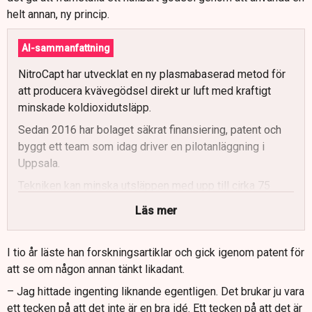
helt annan, ny princip.
AI-sammanfattning
NitroCapt har utvecklat en ny plasmabaserad metod för
att producera kvävegödsel direkt ur luft med kraftigt
minskade koldioxidutsläpp.
Sedan 2016 har bolaget säkrat finansiering, patent och
byggt ett team som idag driver en pilotanläggning i
Uppsala.
Tekniken kan minska utsläppen med upp till cirka 75
procent jämfört med traditionell Haber-Bosch-produktion
Läs mer
av konstgödsel.
Planen är att bygga upp till 34 regionala anläggningar, där
I tio år läste han forskningsartiklar och gick igenom patent för
omkring 20 skulle kunna försörja hela Sverige med
att se om någon annan tänkt likadant.
kvävegödsel och spara cirka 640 000 ton
– Jag hittade ingenting liknande egentligen. Det brukar ju vara
koldioxidekvivalenter per år.
ett tecken på att det inte är en bra idé. Ett tecken på att det är