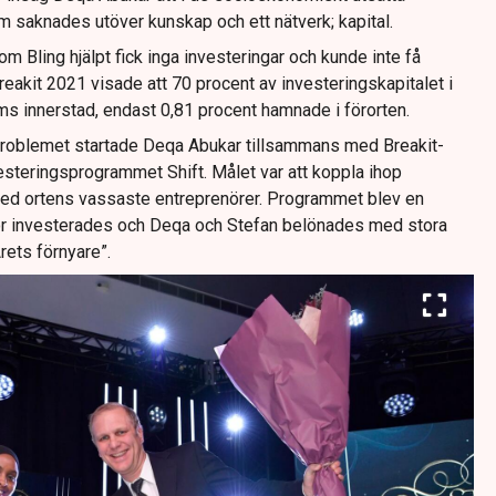
saknades utöver kunskap och ett nätverk; kapital.
 Bling hjälpt fick inga investeringar och kunde inte få
reakit 2021 visade att 70 procent av investeringskapitalet i
s innerstad, endast 0,81 procent hamnade i förorten.
 problemet startade Deqa Abukar tillsammans med Breakit-
esteringsprogrammet Shift. Målet var att koppla ihop
med ortens vassaste entreprenörer. Programmet blev en
nor investerades och Deqa och Stefan belönades med stora
rets förnyare”.