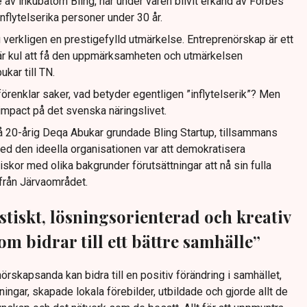
av inkubatorn Bling, har under våren blivit erkänd av Forbes
flytelserika personer under 30 år.
ju verkligen en prestigefylld utmärkelse. Entreprenörskap är ett
t är kul att få den uppmärksamheten och utmärkelsen
ukar till TN.
 förenklar saker, vad betyder egentligen ”inflytelserik”? Men
n impact på det svenska näringslivet.
 20-årig Deqa Abukar grundade Bling Startup, tillsammans
d den ideella organisationen var att demokratisera
skor med olika bakgrunder förutsättningar att nå sin fulla
från Järvaområdet.
stiskt, lösningsorienterad och kreativ
m bidrar till ett bättre samhälle”
örskapsanda kan bidra till en positiv förändring i samhället,
ingar, skapade lokala förebilder, utbildade och gjorde allt de