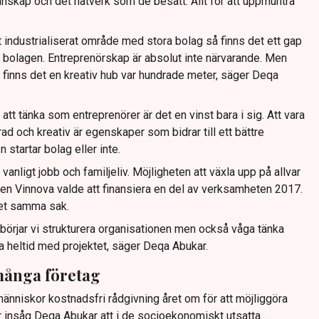
nskap och det nätverk som de besatt. Allt för att uppmuntra
gt industrialiserat område med stora bolag så finns det ett gap
 bolagen. Entreprenörskap är absolut inte närvarande. Men
så finns det en kreativ hub var hundrade meter, säger Deqa
att tänka som entreprenörer är det en vinst bara i sig. Att vara
ad och kreativ är egenskaper som bidrar till ett bättre
startar bolag eller inte.
vanligt jobb och familjeliv. Möjligheten att växla upp på allvar
en Vinnova valde att finansiera en del av verksamheten 2017.
ket samma sak.
börjar vi strukturera organisationen men också våga tänka
ba heltid med projektet, säger Deqa Abukar.
 många företag
 människor kostnadsfri rådgivning året om för att möjliggöra
år insåg Deqa Abukar att i de socioekonomiskt utsatta