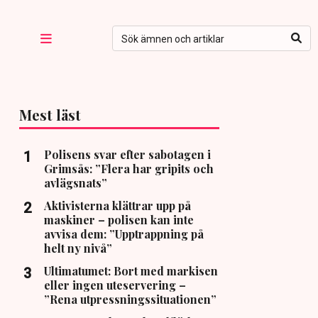
Mest läst
Polisens svar efter sabotagen i
Grimsås: ”Flera har gripits och
avlägsnats”
Aktivisterna klättrar upp på
maskiner – polisen kan inte
avvisa dem: ”Upptrappning på
helt ny nivå”
Ultimatumet: Bort med markisen
eller ingen uteservering –
”Rena utpressningssituationen”