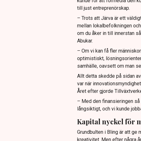
kunde för att förmedla den ku
till just entreprenörskap.
– Trots att Järva är ett väldi
mellan lokalbefolkningen och
om du åker in till innerstan 
Abukar.
– Om vi kan få fler människor 
optimistiskt, lösningsorienter
samhälle, oavsett om man sen 
Allt detta skedde på sidan av 
var när innovationsmyndighet
Året efter gjorde Tillväxtver
– Med den finansieringen så 
långsiktigt, och vi kunde job
Kapital nyckel för
Grundbulten i Bling är att ge
kreativitet. Men efter några 