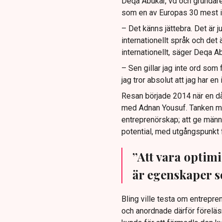
Deqa Abukar, vd och grundare 
som en av Europas 30 mest in
– Det känns jättebra. Det är 
internationellt språk och de
internationellt, säger Deqa Ab
– Sen gillar jag inte ord som
jag tror absolut att jag har e
Resan började 2014 när en då
med Adnan Yousuf. Tanken me
entreprenörskap; att ge männi
potential, med utgångspunkt 
”Att vara optimi
är egenskaper so
Bling ville testa om entrepren
och anordnade därför föreläsn