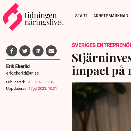
START
ARBETSMARKNAD
SVERIGES ENTREPRENÖ
Stjärninves
impact på 
Erik Ekerlid
erik.ekerlid@tn.se
Publicerad:
12 jul 2023, 09:12
Uppdaterad:
17 jul 2023, 10:31