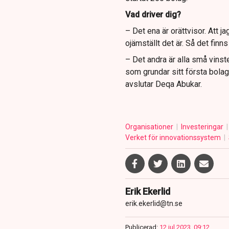
Vad driver dig?
– Det ena är orättvisor. Att j
ojämställt det är. Så det finn
– Det andra är alla små vinste
som grundar sitt första bolag e
avslutar Deqa Abukar.
Organisationer
Investeringar
Verket för innovationssystem
Erik Ekerlid
erik.ekerlid@tn.se
Publicerad:
12 jul 2023, 09:12