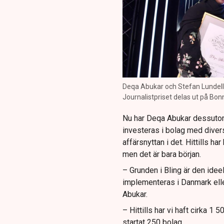
Deqa Abukar och Stefan Lundell 
Journalistpriset delas ut på Bon
Nu har Deqa Abukar dessutom
investeras i bolag med divers
affärsnyttan i det. Hittills ha
men det är bara början.
– Grunden i Bling är den idee
implementeras i Danmark elle
Abukar.
– Hittills har vi haft cirka 1
startat 250 bolag.