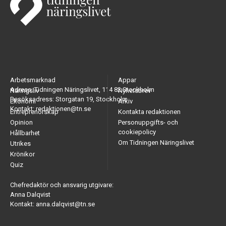
Arbetsmarknad
Appar
Adress: Tidningen Näringslivet, 114 82 Stockholm
Näringsliv
Nyhetsbrev
Besöksadress: Storgatan 19, Stockholm
Ekonomi
Arkiv
Kontakt: redaktionen@tn.se
Entreprenörskap
Kontakta redaktionen
Opinion
Personuppgifts- och
cookiepolicy
Hållbarhet
Om Tidningen Näringslivet
Utrikes
Krönikor
Quiz
Chefredaktör och ansvarig utgivare:
Anna Dalqvist
Kontakt: anna.dalqvist@tn.se