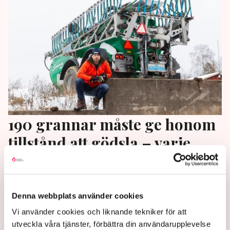
190 grannar måste ge honom
tillstånd att gödsla – varje
gång: ”Idiotförklarande”
När Labbarps gård sökte nytt miljötillstånd för att
Denna webbplats använder cookies
kunna utöka verksamheten kom ett märkligt krav till
mjölkbonden Henrik Svensson. Varje gång han kör
Vi använder cookies och liknande tekniker för att
ut gödsel måste han be 190 grannar om lov. ”Det här
utveckla våra tjänster, förbättra din användarupplevelse