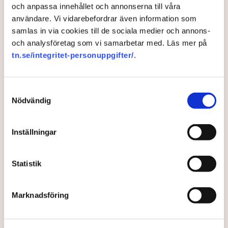
saknar rim och reson”, säger Henrik Svensson till
och anpassa innehållet och annonserna till våra
TN.
användare. Vi vidarebefordrar även information som
samlas in via cookies till de sociala medier och annons-
5 months ago |
Av: Karin Janson
och analysföretag som vi samarbetar med. Läs mer på
tn.se/integritet-personuppgifter/
.
Samtyckesval
Nödvändig
Inställningar
Statistik
Ledare: Ungt företagande en
Marknadsföring
viktig pusselbit