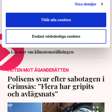
Visa detaljer
29 JULI 2026 |
Tillåt alla cookies
Vinodlare ser livsverk gå upp i rök:
”Hemskt”
Endast nödvändiga cookies
29 JULI 2026 |
Läs mer om klimatomställningen
HOTEN MOT ÄGANDERÄTTEN
Polisens svar efter sabotagen i
Grimsås: ”Flera har gripits
och avlägsnats”