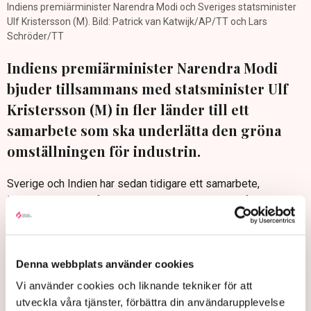
Indiens premiärminister Narendra Modi och Sveriges statsminister
Ulf Kristersson (M). Bild: Patrick van Katwijk/AP/TT och Lars
Schröder/TT
Indiens premiärminister Narendra Modi
bjuder tillsammans med statsminister Ulf
Kristersson (M) in fler länder till ett
samarbete som ska underlätta den gröna
omställningen för industrin.
Sverige och Indien har sedan tidigare ett samarbete,
Leadership Group for Industry Transition, LeadIT, för att
underlätta för tung industri för att nå Parisavtalets klimatmål.
”Vi uppmanar därför till en breddning och fördjupning av
denna koalition fram till 2030”, skriver de i en debattartikel i
Denna webbplats använder cookies
Dagens industri, där de konstaterar att fler länder bör ansluta
Vi använder cookies och liknande tekniker för att
sig och aktivt bidra till arbetet.
utveckla våra tjänster, förbättra din användarupplevelse