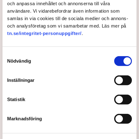
”Den gröna omställningen kan endast lyckas om den
och anpassa innehållet och annonserna till våra
levererar konkret tillväxt och framsteg för medborgare”,
användare. Vi vidarebefordrar även information som
skriver de.
samlas in via cookies till de sociala medier och annons-
Modi är i Göteborg 17 till 18 maj för bilaterala samtal med
och analysföretag som vi samarbetar med. Läs mer på
Kristersson.
tn.se/integritet-personuppgifter/
.
Samtyckesval
Klimat
Klimatpolitik
Industrier
Utsläpp
Narendra Modi
Nödvändig
Ulf Kristersson
Moderaterna
Indien
Sverige
Inställningar
Publicerad:
17 maj 2026, 20:14
Statistik
Uppdaterad:
19 maj 2026, 08:56
LÄS ÄVEN
Marknadsföring
Dyrare viner efter sommarens
bränder – brist hotar