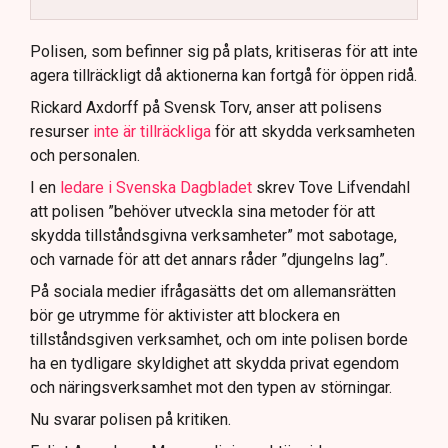
Polisen använder drönare och uniformerad polis
för att dokumentera bevis.
Polisen, som befinner sig på plats, kritiseras för att inte
agera tillräckligt då aktionerna kan fortgå för öppen ridå.
Samtidigt är polisarbetet komplext när det gäller
att navigera juridiska rättigheter och gränser.
Rickard Axdorff på Svensk Torv, anser att polisens
resurser
inte är tillräckliga
för att skydda verksamheten
och personalen.
I en
ledare i Svenska Dagbladet
skrev Tove Lifvendahl
att polisen ”behöver utveckla sina metoder för att
skydda tillståndsgivna verksamheter” mot sabotage,
och varnade för att det annars råder ”djungelns lag”.
På sociala medier ifrågasätts det om allemansrätten
bör ge utrymme för aktivister att blockera en
tillståndsgiven verksamhet, och om inte polisen borde
ha en tydligare skyldighet att skydda privat egendom
och näringsverksamhet mot den typen av störningar.
Nu svarar polisen på kritiken.