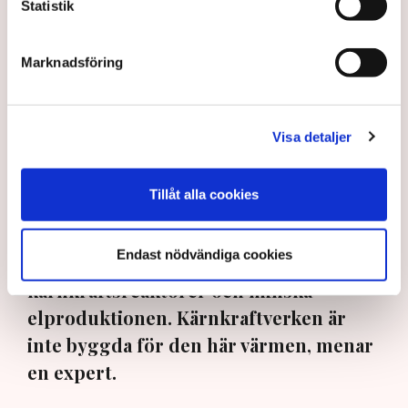
Statistik
Marknadsföring
Visa detaljer
Kärnkraftverket Cattenom i östra Frankrike tvingades till
driftavbrott i helgen till följd av låga vattennivåer i floden
Moselle. Bilden från 2022. Bild: Jean-Francois Badias/AP/TT
Tillåt alla cookies
Extremvärme och uttorkade floder i
Endast nödvändiga cookies
Europa pressar flera länder att stänga
kärnkraftsreaktorer och minska
elproduktionen. Kärnkraftverken är
inte byggda för den här värmen, menar
en expert.