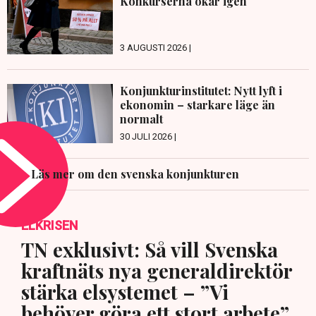
Konkurserna ökar igen
3 AUGUSTI 2026 |
Konjunkturinstitutet: Nytt lyft i
ekonomin – starkare läge än
normalt
30 JULI 2026 |
Läs mer om den svenska konjunkturen
ELKRISEN
TN exklusivt: Så vill Svenska
kraftnäts nya generaldirektör
stärka elsystemet – ”Vi
behöver göra ett stort arbete”