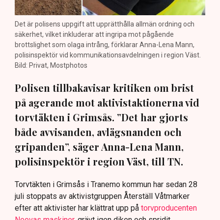
Det är polisens uppgift att upprätthålla allmän ordning och
säkerhet, vilket inkluderar att ingripa mot pågående
brottslighet som olaga intrång, förklarar Anna-Lena Mann,
polisinspektör vid kommunikationsavdelningen i region Väst.
Bild: Privat, Mostphotos
Polisen tillbakavisar kritiken om brist
på agerande mot aktivistaktionerna vid
torvtäkten i Grimsås. ”Det har gjorts
både avvisanden, avlägsnanden och
gripanden”, säger Anna-Lena Mann,
polisinspektör i region Väst, till TN.
Torvtäkten i Grimsås i Tranemo kommun har sedan 28
juli stoppats av aktivistgruppen Återställ Våtmarker
efter att aktivister har klättrat upp på
torvproducenten
Neovas maskiner
, grävt igen diken och spridit