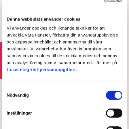
5 AUGUSTI 2026 |
Denna webbplats använder cookies
Utredare ska se över
Vi använder cookies och liknande tekniker för att
kritiserade elnätsavgifter
utveckla våra tjänster, förbättra din användarupplevelse
och anpassa innehållet och annonserna till våra
23 JULI 2026 |
användare. Vi vidarebefordrar även information som
samlas in via cookies till de sociala medier och annons-
Läs mer om elkrisen
och analysföretag som vi samarbetar med. Läs mer på
tn.se/integritet-personuppgifter/
.
ELKRISEN
Värme och torka pressar
Samtyckesval
Nödvändig
Europas kärnkraft
Inställningar