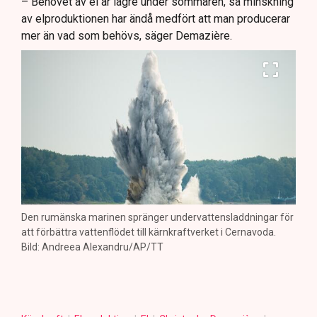
– Behovet av el är lägre under sommaren, så minskning
av elproduktionen har ändå medfört att man producerar
mer än vad som behövs, säger Demazière.
Den rumänska marinen spränger undervattensladdningar för
att förbättra vattenflödet till kärnkraftverket i Cernavoda.
Bild: Andreea Alexandru/AP/TT