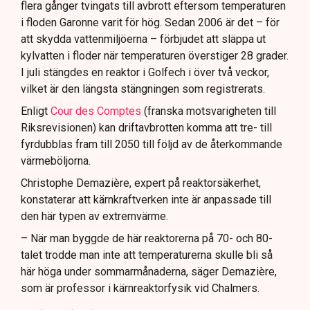
flera gånger tvingats till avbrott eftersom temperaturen
i floden Garonne varit för hög. Sedan 2006 är det – för
att skydda vattenmiljöerna – förbjudet att släppa ut
kylvatten i floder när temperaturen överstiger 28 grader.
I juli stängdes en reaktor i Golfech i över två veckor,
vilket är den längsta stängningen som registrerats.
Enligt
Cour des Comptes
(franska motsvarigheten till
Riksrevisionen) kan driftavbrotten komma att tre- till
fyrdubblas fram till 2050 till följd av de återkommande
värmeböljorna.
Christophe Demazière, expert på reaktorsäkerhet,
konstaterar att kärnkraftverken inte är anpassade till
den här typen av extremvärme.
– När man byggde de här reaktorerna på 70- och 80-
talet trodde man inte att temperaturerna skulle bli så
här höga under sommarmånaderna, säger Demazière,
som är professor i kärnreaktorfysik vid Chalmers.