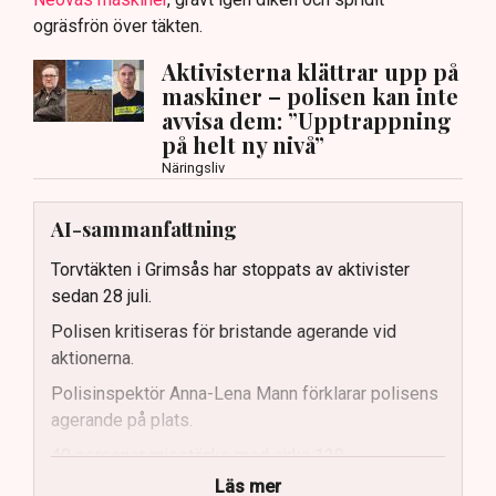
ogräsfrön över täkten.
Aktivisterna klättrar upp på
maskiner – polisen kan inte
avvisa dem: ”Upptrappning
på helt ny nivå”
Näringsliv
AI-sammanfattning
Torvtäkten i Grimsås har stoppats av aktivister
sedan 28 juli.
Polisen kritiseras för bristande agerande vid
aktionerna.
Polisinspektör Anna-Lena Mann förklarar polisens
agerande på plats.
40 personer misstänks med cirka 120
brottsmisstankar kopplade.
Läs mer