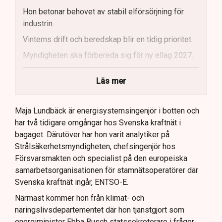
Hon betonar behovet av stabil elförsörjning för
industrin.
Vinterns drift och beredskap blir en tidig prioritet.
Myndigheten ska förbereda sig för ny ellag 2027.
Maja Lundbäck vill se en mer proaktiv
Läs mer
systemoperatör.
Nya utlandsförbindelser ska analyseras noggrant.
Maja Lundbäck är energisystemsingenjör i botten och
har två tidigare omgångar hos Svenska kraftnät i
bagaget. Därutöver har hon varit analytiker på
Strålsäkerhetsmyndigheten, chefsingenjör hos
Försvarsmakten och specialist på den europeiska
samarbetsorganisationen för stamnätsoperatörer där
Svenska kraftnät ingår, ENTSO-E.
Närmast kommer hon från klimat- och
näringslivsdepartementet där hon tjänstgjort som
energiminister Ebba Busch statssekreterare i frågor