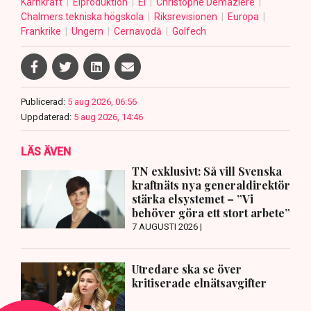
Kärnkraft
Elproduktion
El
Christophe Demazière
Chalmers tekniska högskola
Riksrevisionen
Europa
Frankrike
Ungern
Cernavodă
Golfech
Publicerad:
5 aug 2026, 06:56
Uppdaterad:
5 aug 2026, 14:46
LÄS ÄVEN
TN exklusivt: Så vill Svenska
kraftnäts nya generaldirektör
stärka elsystemet – ”Vi
behöver göra ett stort arbete”
7 AUGUSTI 2026 |
Utredare ska se över
kritiserade elnätsavgifter