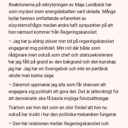
Reaktionerna på rekryteringen av Maja Lundbäck har
som mycket inom energidebatten varit delade. Många
hyllar hennes omfattande erfarenhet av
elsystemsfrågor medan andra haft synpunkter på att
hon närmast kommer från Regeringskansliet.
– Jag har ju aldrig utöver min tid på regeringskansliet
engagerat mig politiskt. Min roll där både som
rådgivare men också som chef och statssekreterare
har jag fått på grund av den bakgrund och den kunskap
jag har. Jag har en Sverigebok och inte en partibok
skulle man kunna säga.
– Däremot uppmanar jag alla som får chansen att
engagera sig politiskt att göra det. Det är jätteviktigt för
att demokratin ska få bästa möjliga förutsättningar.
Tvärtom ser hon det som en stor fördel att hon nu
också har insikt i hur den politiska mekaniken fungerar.
– Den här relationen mellan Regeringskansliet och