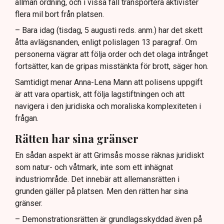
allmän ordning, och i vissa fall transportera aktivister
flera mil bort från platsen.
– Bara idag (tisdag, 5 augusti reds. anm.) har det skett
åtta avlägsnanden, enligt polislagen 13 paragraf. Om
personerna vägrar att följa order och det olaga intrånget
fortsätter, kan de gripas misstänkta för brott, säger hon.
Samtidigt menar Anna-Lena Mann att polisens uppgift
är att vara opartisk, att följa lagstiftningen och att
navigera i den juridiska och moraliska komplexiteten i
frågan.
Rätten har sina gränser
En sådan aspekt är att Grimsås mosse räknas juridiskt
som natur- och våtmark, inte som ett inhägnat
industriområde. Det innebär att allemansrätten i
grunden gäller på platsen. Men den rätten har sina
gränser.
– Demonstrationsrätten är grundlagsskyddad även på