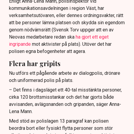
Enligt Anna-Lena Mann, polisinspektör vid
kommunikationsavdelningen i region Väst, har
verksamhetsutövaren, eller dennes ordningsvakter, rätt
att be personer lämna platsen och skydda sin egendom
genom nödvärnsrätt (Svensk Torv uppger att en av
Neovas medarbetare redan ska
ha gjort ett eget
ingripande
mot aktivister på plats). Utöver det har
polisen egna befogenheter att agera.
Flera har gripits
Nu utförs ett pågående arbete av dialogpolis, drönare
och uniformerad polis på plats.
– Det finns i dagsläget ett 40-tal misstänkta personer,
cirka 120 brottsmisstankar och det har gjorts både
avvisanden, avlägsnanden och gripanden, säger Anna-
Lena Mann.
Med stöd av polislagen 13 paragraf kan polisen
beordra bort eller fysiskt flytta personer som stör