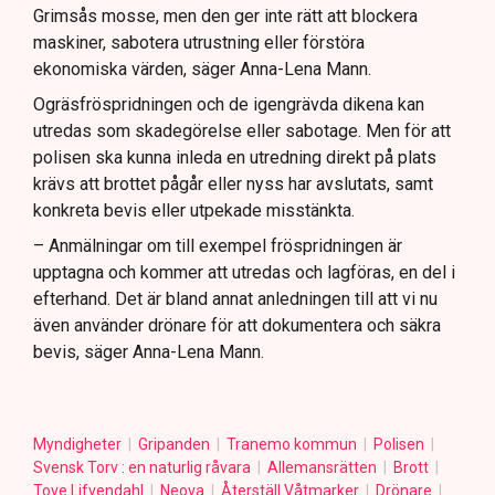
Grimsås mosse, men den ger inte rätt att blockera
maskiner, sabotera utrustning eller förstöra
ekonomiska värden, säger Anna-Lena Mann.
Ogräsfröspridningen och de igengrävda dikena kan
utredas som skadegörelse eller sabotage. Men för att
polisen ska kunna inleda en utredning direkt på plats
krävs att brottet pågår eller nyss har avslutats, samt
konkreta bevis eller utpekade misstänkta.
– Anmälningar om till exempel fröspridningen är
upptagna och kommer att utredas och lagföras, en del i
efterhand. Det är bland annat anledningen till att vi nu
även använder drönare för att dokumentera och säkra
bevis, säger Anna-Lena Mann.
Myndigheter
Gripanden
Tranemo kommun
Polisen
Svensk Torv : en naturlig råvara
Allemansrätten
Brott
Tove Lifvendahl
Neova
Återställ Våtmarker
Drönare