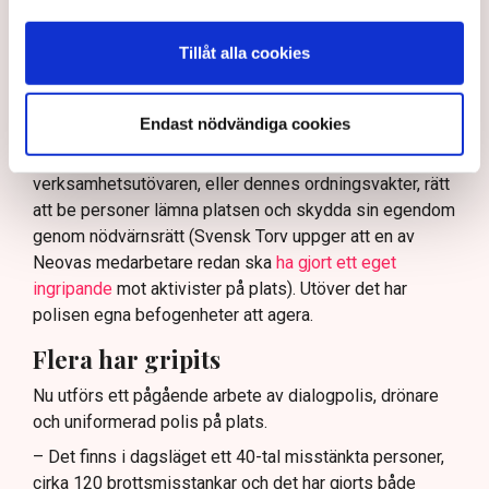
tillståndsgiven verksamhet, och om inte polisen borde
ha en tydligare skyldighet att skydda privat egendom
Tillåt alla cookies
och näringsverksamhet mot den typen av störningar.
Nu svarar polisen på kritiken.
Endast nödvändiga cookies
Enligt Anna-Lena Mann, polisinspektör vid
kommunikationsavdelningen i region Väst, har
verksamhetsutövaren, eller dennes ordningsvakter, rätt
att be personer lämna platsen och skydda sin egendom
genom nödvärnsrätt (Svensk Torv uppger att en av
Neovas medarbetare redan ska
ha gjort ett eget
ingripande
mot aktivister på plats). Utöver det har
polisen egna befogenheter att agera.
Flera har gripits
Nu utförs ett pågående arbete av dialogpolis, drönare
och uniformerad polis på plats.
– Det finns i dagsläget ett 40-tal misstänkta personer,
cirka 120 brottsmisstankar och det har gjorts både