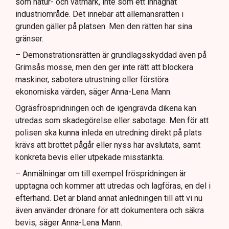
som natur- och våtmark, inte som ett inhägnat
industriområde. Det innebär att allemansrätten i
grunden gäller på platsen. Men den rätten har sina
gränser.
– Demonstrationsrätten är grundlagsskyddad även på
Grimsås mosse, men den ger inte rätt att blockera
maskiner, sabotera utrustning eller förstöra
ekonomiska värden, säger Anna-Lena Mann.
Ogräsfröspridningen och de igengrävda dikena kan
utredas som skadegörelse eller sabotage. Men för att
polisen ska kunna inleda en utredning direkt på plats
krävs att brottet pågår eller nyss har avslutats, samt
konkreta bevis eller utpekade misstänkta.
– Anmälningar om till exempel fröspridningen är
upptagna och kommer att utredas och lagföras, en del i
efterhand. Det är bland annat anledningen till att vi nu
även använder drönare för att dokumentera och säkra
bevis, säger Anna-Lena Mann.