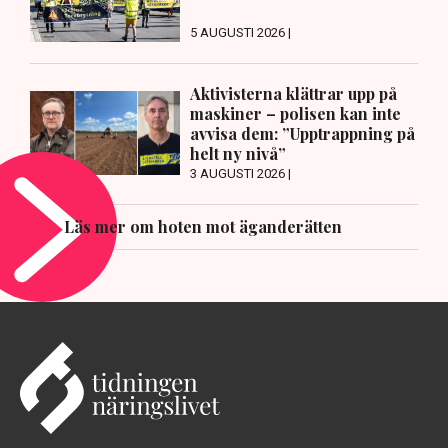
5 AUGUSTI 2026 |
Aktivisterna klättrar upp på
maskiner – polisen kan inte
avvisa dem: ”Upptrappning på
helt ny nivå”
3 AUGUSTI 2026 |
Läs mer om hoten mot äganderätten