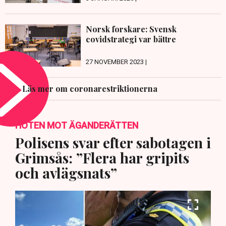
Norsk forskare: Svensk
covidstrategi var bättre
27 NOVEMBER 2023 |
Läs mer om coronarestriktionerna
HOTEN MOT ÄGANDERÄTTEN
Polisens svar efter sabotagen i
Grimsås: ”Flera har gripits
och avlägsnats”