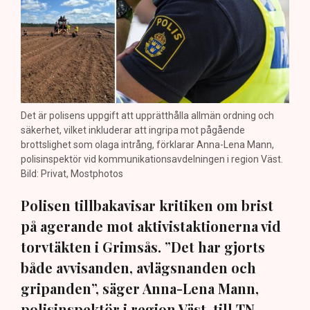
Det är polisens uppgift att upprätthålla allmän ordning och
säkerhet, vilket inkluderar att ingripa mot pågående
brottslighet som olaga intrång, förklarar Anna-Lena Mann,
polisinspektör vid kommunikationsavdelningen i region Väst.
Bild: Privat, Mostphotos
Polisen tillbakavisar kritiken om brist
på agerande mot aktivistaktionerna vid
torvtäkten i Grimsås. ”Det har gjorts
både avvisanden, avlägsnanden och
gripanden”, säger Anna-Lena Mann,
polisinspektör i region Väst, till TN.