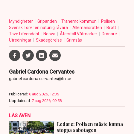
Myndigheter
Gripanden
Tranemo kommun
Polisen
Svensk Torv : en naturlig råvara
Allemansrätten
Brott
Tove Lifvendahl
Neova
Återställ Våtmarker
Drönare
Utredningar
Skadegörelse
Grimsås
Gabriel Cardona Cervantes
gabriel.cardona.cervantes@tn.se
Publicerad:
6 aug 2026, 12:35
Uppdaterad:
7 aug 2026, 09:58
LÄS ÄVEN
Ledare: Polisen måste kunna
stoppa sabotagen