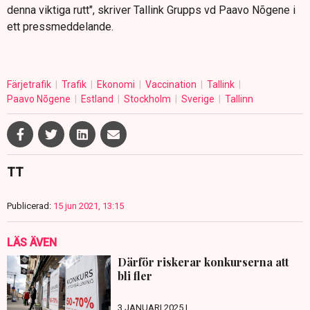
denna viktiga rutt", skriver Tallink Grupps vd Paavo Nõgene i
ett pressmeddelande.
Färjetrafik
Trafik
Ekonomi
Vaccination
Tallink
Paavo Nõgene
Estland
Stockholm
Sverige
Tallinn
TT
Publicerad:
15 jun 2021, 13:15
LÄS ÄVEN
Därför riskerar konkurserna att
bli fler
3 JANUARI 2025 |