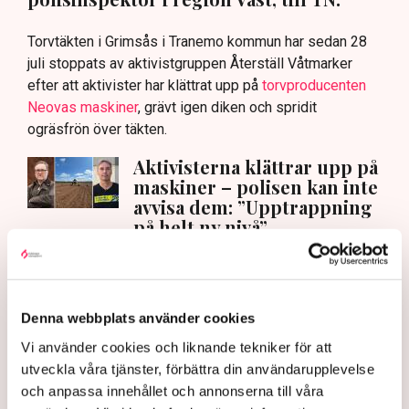
Torvtäkten i Grimsås i Tranemo kommun har sedan 28
juli stoppats av aktivistgruppen Återställ Våtmarker
efter att aktivister har klättrat upp på
torvproducenten
Neovas maskiner
, grävt igen diken och spridit
ogräsfrön över täkten.
Aktivisterna klättrar upp på
maskiner – polisen kan inte
avvisa dem: ”Upptrappning
på helt ny nivå”
Näringsliv
AI-sammanfattning
Denna webbplats använder cookies
Torvtäkten i Grimsås har stoppats av aktivister
Vi använder cookies och liknande tekniker för att
sedan 28 juli.
utveckla våra tjänster, förbättra din användarupplevelse
Polisen kritiseras för bristande agerande vid
och anpassa innehållet och annonserna till våra
aktionerna.