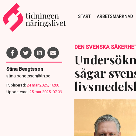
START
ARBETSMARKNAD
DEN SVENSKA SÄKERHE
Undersökn
sågar sven
Stina Bengtsson
stina.bengtsson@tn.se
livsmedels
Publicerad:
24 mar 2025, 16:00
Uppdaterad:
25 mar 2025, 07:09