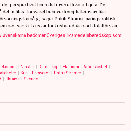
Ur det perspektivet finns det mycket kvar att göra. De
det militära försvaret behöver kompletteras av lika
örsörjningsförmåga, säger Patrik Strömer, näringspolitisk
n med särskilt ansvar för krisberedskap och totalförsvar.
av svenskarna bedömer Sveriges livsmedelsberedskap som
atekonomi
Vinster
Demoskop
Ekonomi
Arbetslöshet
oligheter
Krig
Försvaret
Patrik Strömer
d
Ukraina
Sverige