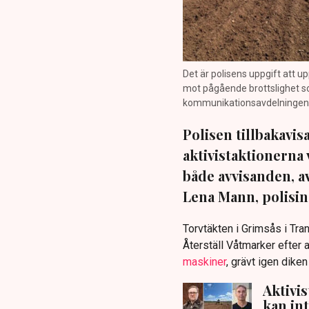
Det är polisens uppgift att up
mot pågående brottslighet so
kommunikationsavdelningen i 
Polisen tillbakavi
aktivistaktionerna 
både avvisanden, 
Lena Mann, polisins
Torvtäkten i Grimsås i Tr
Återställ Våtmarker efter a
maskiner
, grävt igen dike
Aktivi
kan in