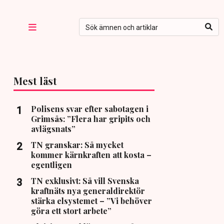
Mest läst
Polisens svar efter sabotagen i
Grimsås: ”Flera har gripits och
avlägsnats”
TN granskar: Så mycket
kommer kärnkraften att kosta –
egentligen
TN exklusivt: Så vill Svenska
kraftnäts nya generaldirektör
stärka elsystemet – ”Vi behöver
göra ett stort arbete”