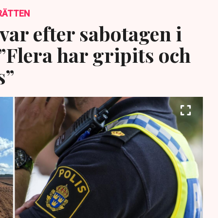
RÄTTEN
var efter sabotagen i
”Flera har gripits och
s”