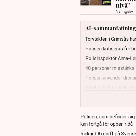
nivå”
Näringsliv
AI-sammanfattnin
Torvtäkten i Grimsås har
Polisen kritiseras för b
Polisinspektör Anna-Len
40 personer misstänks 
Polisen använder drönar
Samtidigt är polisarbetet
och gränser.
Polisen, som befinner sig på
kan fortgå för öppen ridå.
Rickard Axdorff på Svensk