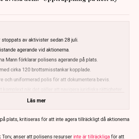
g
 stoppats av aktivister sedan 28 juli.
ristande agerande vid aktionerna.
a Mann förklarar polisens agerande på plats.
med cirka 120 brottsmisstankar kopplade.
e och uniformerad polis för att dokumentera bevis.
 komplext när det gäller att navigera juridiska rättigheter
Läs mer
 plats, kritiseras för att inte agera tillräckligt då aktionerna
 Torv, anser att polisens resurser
inte är tillräckliga
för att