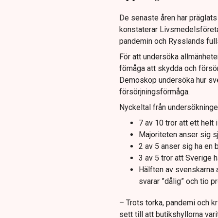
De senaste åren har präglats
konstaterar Livsmedelsföret
pandemin och Rysslands fulls
För att undersöka allmänheten
fömåga att skydda och försör
Demoskop undersöka hur sve
försörjningsförmåga.
Nyckeltal från undersökninge
7 av 10 tror att ett hel
Majoriteten anser sig s
2 av 5 anser sig ha en
3 av 5 tror att Sverige
Hälften av svenskarna 
svarar ”dålig” och tio p
– Trots torka, pandemi och k
sett till att butikshyllorna v