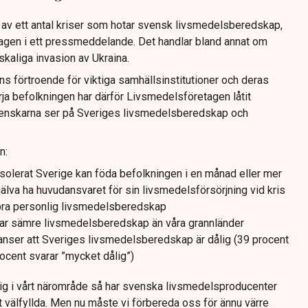
 av ett antal kriser som hotar svensk livsmedelsberedskap,
agen i ett pressmeddelande. Det handlar bland annat om
kaliga invasion av Ukraina.
s förtroende för viktiga samhällsinstitutioner och deras
ja befolkningen har därför Livsmedelsföretagen låtit
nskarna ser på Sveriges livsmedelsberedskap och
n:
t isolerat Sverige kan föda befolkningen i en månad eller mer
jälva ha huvudansvaret för sin livsmedelsförsörjning vid kris
 bra personlig livsmedelsberedskap
 har sämre livsmedelsberedskap än våra grannländer
anser att Sveriges livsmedelsberedskap är dålig (39 procent
rocent svarar ”mycket dålig”)
rig i vårt närområde så har svenska livsmedelsproducenter
arit välfyllda. Men nu måste vi förbereda oss för ännu värre