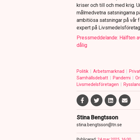
kriser och till och med krig. 
målmedvetna satsningarna på 
ambitiösa satsningar på vår f
expert på Livsmedelsföretage
Pressmeddelande: Hälften 
dålig
Politik
Arbetsmarknad
Priv
Samhällsdebatt
Pandemi
Or
Livsmedelsföretagen
Rysslan
Stina Bengtsson
stina.bengtsson@tn.se
Publicerad:
24 mar 2025, 16:00