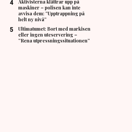
Aktivisterna klättrar upp på
maskiner – polisen kan inte
avvisa dem: ”Upptrappning på
helt ny nivå”
Ultimatumet: Bort med markisen
eller ingen uteservering –
”Rena utpressningssituationen”