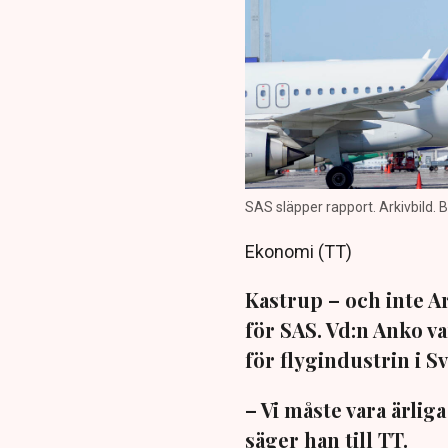
SAS släpper rapport. Arkivbild.
Ekonomi (TT)
Kastrup – och inte A
för SAS. Vd:n Anko va
för flygindustrin i S
– Vi måste vara ärli
säger han till TT.