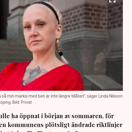
nu så min markis med ben är inte längre tillåten”, säger Linda Nilsson
öping. Bild: Privat
lle ha öppnat i början av sommaren, för
 Men kommunens plötsligt ändrade riktlinjer