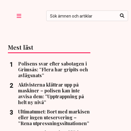
Mest läst
Polisens svar efter sabotagen i
Grimsås: ”Flera har gripits och
avlägsnats”
Aktivisterna klättrar upp på
maskiner – polisen kan inte
avvisa dem: ”Upptrappning på
helt ny nivå”
Ultimatumet: Bort med markisen
eller ingen uteservering –
”Rena utpressningssituationen”