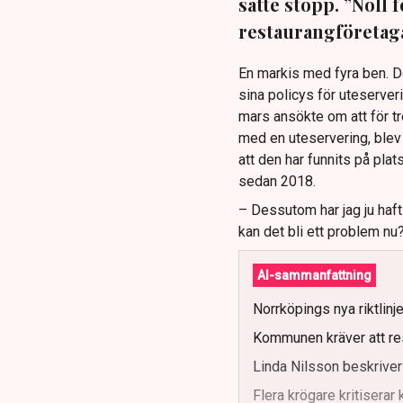
satte stopp. ”Noll 
restaurangföretaga
En markis med fyra ben. 
sina policys för uteserver
mars ansökte om att för t
med en uteservering, blev 
att den har funnits på plat
sedan 2018.
– Dessutom har jag ju haf
kan det bli ett problem nu
AI-sammanfattning
Norrköpings nya riktlinj
Kommunen kräver att re
Linda Nilsson beskriver
Flera krögare kritisera