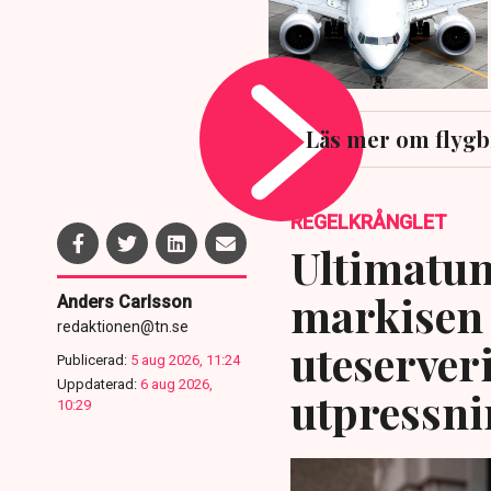
Läs mer om flygb
REGELKRÅNGLET
Ultimatum
markisen 
Anders Carlsson
redaktionen@tn.se
uteserver
Publicerad:
5 aug 2026, 11:24
Uppdaterad:
6 aug 2026,
utpressni
10:29