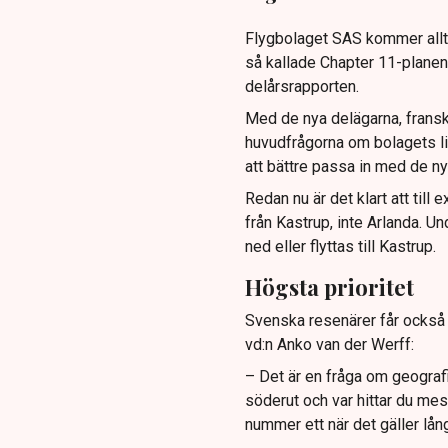
Flygbolaget SAS kommer allt 
så kallade Chapter 11-plane
delårsrapporten.
Med de nya delägarna, fransk
huvudfrågorna om bolagets lin
att bättre passa in med de nya
Redan nu är det klart att till 
från Kastrup, inte Arlanda. Und
ned eller flyttas till Kastrup.
Högsta prioritet
Svenska resenärer får också 
vd:n Anko van der Werff:
– Det är en fråga om geografi.
söderut och var hittar du me
nummer ett när det gäller lån