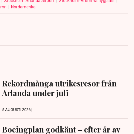
e
Stockholm Arlanda Airport
Stockholm-Bromma flygplats
amn
Nordamerika
Rekordmånga utrikesresor från
Arlanda under juli
5 AUGUSTI 2026 |
Boeingplan godkänt – efter år av