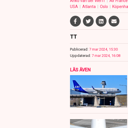
Anko van der Werff
Air Franc
USA
Atlanta
Oslo
Köpenh
TT
Publicerad:
7 mar 2024, 15:30
Uppdaterad:
7 mar 2024, 16:08
LÄS ÄVEN