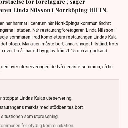
förståelse för företagare”, säger
ren Linda Nilsson i Norrköping till TN.
Den har hamnat i centrum när Norrköpings kommun ändrat
ingarna i staden. När restaurangföretagaren Linda Nilsson i
redje sommaren i rad komplettera restaurangen Lindas Kula
det stopp: Markisen måste bort, annars inget tillstånd, trots
s i över tio år, har ett bygglov från 2015 och är godkänd
t den över uteserveringen de två senaste somrarna, så hur
?
er stoppar Lindas Kulas uteservering.
staurangens markis med stödben tas bort.
 situationen som utpressning.
r kommunen för otydlig kommunikation.