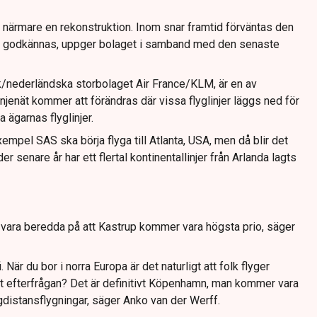
närmare en rekonstruktion. Inom snar framtid förväntas den
n godkännas, uppger bolaget i samband med den senaste
/nederländska storbolaget Air France/KLM, är en av
jenät kommer att förändras där vissa flyglinjer läggs ned för
 ägarnas flyglinjer.
exempel SAS ska börja flyga till Atlanta, USA, men då blir det
er senare år har ett flertal kontinentallinjer från Arlanda lagts
vara beredda på att Kastrup kommer vara högsta prio, säger
 När du bor i norra Europa är det naturligt att folk flyger
st efterfrågan? Det är definitivt Köpenhamn, man kommer vara
gdistansflygningar, säger Anko van der Werff.