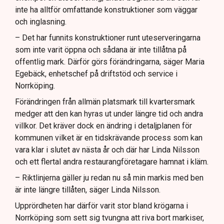
inte ha alltför omfattande konstruktioner som väggar
och inglasning.
– Det har funnits konstruktioner runt uteserveringarna
som inte varit öppna och sådana är inte tillåtna på
offentlig mark. Därför görs förändringarna, säger Maria
Egebäck, enhetschef på driftstöd och service i
Norrköping.
Förändringen från allmän platsmark till kvartersmark
medger att den kan hyras ut under längre tid och andra
villkor. Det kräver dock en ändring i detaljplanen för
kommunen vilket är en tidskrävande process som kan
vara klar i slutet av nästa år och där har Linda Nilsson
och ett flertal andra restaurangföretagare hamnat i kläm.
– Riktlinjerna gäller ju redan nu så min markis med ben
är inte längre tillåten, säger Linda Nilsson.
Upprördheten har därför varit stor bland krögarna i
Norrköping som sett sig tvungna att riva bort markiser,