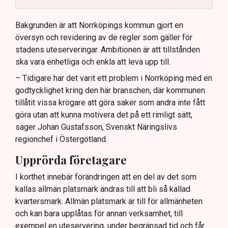
Kommunen vill skapa enhetliga regler för
uteserveringar.
Bakgrunden är att Norrköpings kommun gjort en
översyn och revidering av de regler som gäller för
Lindas Kula ställer in uteserveringen för
stadens uteserveringar. Ambitionen är att tillstånden
sommaren.
ska vara enhetliga och enkla att leva upp till.
– Tidigare har det varit ett problem i Norrköping med en
godtycklighet kring den här branschen, där kommunen
tillåtit vissa krögare att göra saker som andra inte fått
göra utan att kunna motivera det på ett rimligt sätt,
säger Johan Gustafsson, Svenskt Näringslivs
regionchef i Östergötland.
Upprörda företagare
I korthet innebär förändringen att en del av det som
kallas allmän platsmark ändras till att bli så kallad
kvartersmark. Allmän platsmark är till för allmänheten
och kan bara upplåtas för annan verksamhet, till
exempel en uteservering, under begränsad tid och får