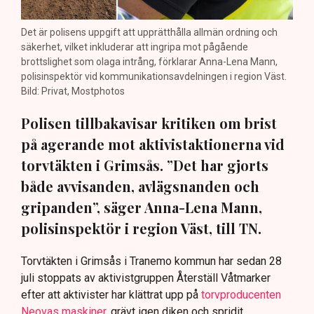
Det är polisens uppgift att upprätthålla allmän ordning och
säkerhet, vilket inkluderar att ingripa mot pågående
brottslighet som olaga intrång, förklarar Anna-Lena Mann,
polisinspektör vid kommunikationsavdelningen i region Väst.
Bild: Privat, Mostphotos
Polisen tillbakavisar kritiken om brist
på agerande mot aktivistaktionerna vid
torvtäkten i Grimsås. ”Det har gjorts
både avvisanden, avlägsnanden och
gripanden”, säger Anna-Lena Mann,
polisinspektör i region Väst, till TN.
Torvtäkten i Grimsås i Tranemo kommun har sedan 28
juli stoppats av aktivistgruppen Återställ Våtmarker
efter att aktivister har klättrat upp på
torvproducenten
Neovas maskiner
, grävt igen diken och spridit