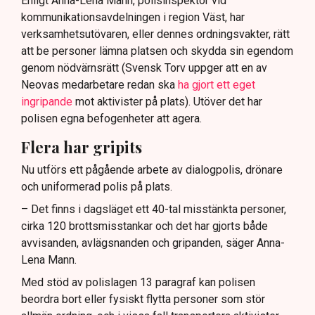
Enligt Anna-Lena Mann, polisinspektör vid
kommunikationsavdelningen i region Väst, har
verksamhetsutövaren, eller dennes ordningsvakter, rätt
att be personer lämna platsen och skydda sin egendom
genom nödvärnsrätt (Svensk Torv uppger att en av
Neovas medarbetare redan ska
ha gjort ett eget
ingripande
mot aktivister på plats). Utöver det har
polisen egna befogenheter att agera.
Flera har gripits
Nu utförs ett pågående arbete av dialogpolis, drönare
och uniformerad polis på plats.
– Det finns i dagsläget ett 40-tal misstänkta personer,
cirka 120 brottsmisstankar och det har gjorts både
avvisanden, avlägsnanden och gripanden, säger Anna-
Lena Mann.
Med stöd av polislagen 13 paragraf kan polisen
beordra bort eller fysiskt flytta personer som stör