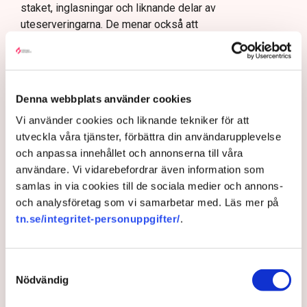
staket, inglasningar och liknande delar av
uteserveringarna. De menar också att
kommunikationerna med kommunen varit knapphändig,
otydlig och i vissa fall arrogant. I en intervju i
Norrköpings Tidningar säger en företrädare för
kommunen att en del restaurangföretagare ”kör ett
Denna webbplats använder cookies
fulspel”, att ”en liten klick maximalt stretchar
Vi använder cookies och liknande tekniker för att
systemet.”
utveckla våra tjänster, förbättra din användarupplevelse
– Det är typiskt för hur en del tjänstemän i kommunen
och anpassa innehållet och annonserna till våra
ser på oss, säger Linda Nilsson och hänvisar till
användare. Vi vidarebefordrar även information som
Svenskt Näringslivs ranking av det lokala
samlas in via cookies till de sociala medier och annons-
företagsklimatet där Norrköping idag ligger i botten, på
och analysföretag som vi samarbetar med. Läs mer på
plats 253 av landets 290 kommuner. (Se artikel nedan)
tn.se/integritet-personuppgifter/
.
Hade markisen varit frihängande
hade det inte varit något problem
Samtyckesval
Restaurang Linda Kula har nu ställt in hela
Nödvändig
uteserveringsprojektet för i år. Serveringstillstånd finns