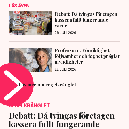
LÄS ÄVEN
Debatt: Då tvingas företagen
kassera fullt fungerande
varor
28 JULI 2026 |
Professorn: Försiktighet,
följsamhet och feghet präglar
myndigheter
22 JULI 2026 |
Läs mer om regelkrånglet
REGELKRÅNGLET
Debatt: Då tvingas företagen
kassera fullt fungerande