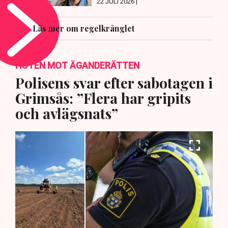
22 JULI 2026 |
Läs mer om regelkrånglet
HOTEN MOT ÄGANDERÄTTEN
Polisens svar efter sabotagen i
Grimsås: ”Flera har gripits
och avlägsnats”