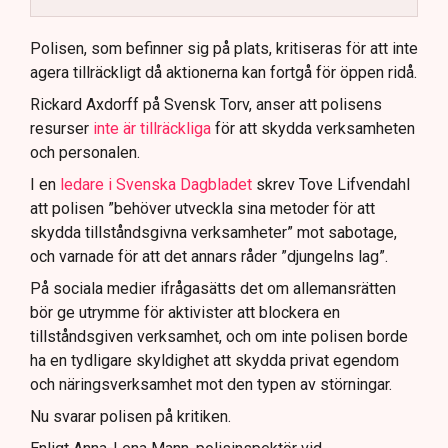
Polisen använder drönare och uniformerad polis
för att dokumentera bevis.
Polisen, som befinner sig på plats, kritiseras för att inte
agera tillräckligt då aktionerna kan fortgå för öppen ridå.
Samtidigt är polisarbetet komplext när det gäller
att navigera juridiska rättigheter och gränser.
Rickard Axdorff på Svensk Torv, anser att polisens
resurser
inte är tillräckliga
för att skydda verksamheten
och personalen.
I en
ledare i Svenska Dagbladet
skrev Tove Lifvendahl
att polisen ”behöver utveckla sina metoder för att
skydda tillståndsgivna verksamheter” mot sabotage,
och varnade för att det annars råder ”djungelns lag”.
På sociala medier ifrågasätts det om allemansrätten
bör ge utrymme för aktivister att blockera en
tillståndsgiven verksamhet, och om inte polisen borde
ha en tydligare skyldighet att skydda privat egendom
och näringsverksamhet mot den typen av störningar.
Nu svarar polisen på kritiken.