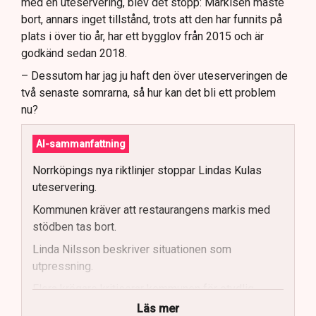
med en uteservering, blev det stopp: Markisen måste
bort, annars inget tillstånd, trots att den har funnits på
plats i över tio år, har ett bygglov från 2015 och är
godkänd sedan 2018.
– Dessutom har jag ju haft den över uteserveringen de
två senaste somrarna, så hur kan det bli ett problem
nu?
AI-sammanfattning
Norrköpings nya riktlinjer stoppar Lindas Kulas
uteservering.
Kommunen kräver att restaurangens markis med
stödben tas bort.
Linda Nilsson beskriver situationen som
utpressning.
Flera krögare kritiserar kommunen för otydlig
kommunikation.
Läs mer