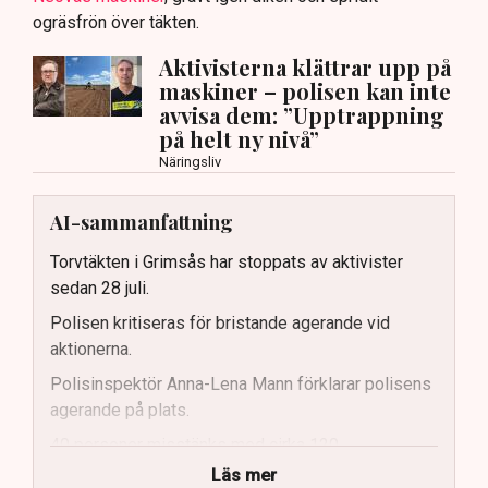
ogräsfrön över täkten.
Aktivisterna klättrar upp på
maskiner – polisen kan inte
avvisa dem: ”Upptrappning
på helt ny nivå”
Näringsliv
AI-sammanfattning
Torvtäkten i Grimsås har stoppats av aktivister
sedan 28 juli.
Polisen kritiseras för bristande agerande vid
aktionerna.
Polisinspektör Anna-Lena Mann förklarar polisens
agerande på plats.
40 personer misstänks med cirka 120
brottsmisstankar kopplade.
Läs mer