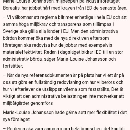
Marie-Louise Johansson, miljöexpert på industriföretaget
Borealis, har jobbat hårt med kraven från IED de senaste åren.
– Vi välkomnar att reglerna blir mer enhetliga i hela EU och att
samma höga miljökrav och transparens som tillämpas i
Sverige ska gälla alla länder i EU. Men den administrativa
bördan kommer öka med de nya direktiven eftersom
företagen ska redovisa hur de jobbar med exempelvis
materialeffektivitet. Redan i dagsläget bidrar IED till en stor
administrativ börda, säger Marie-Louise Johansson och
fortsätter:
– När de nya referensdokumenten är på plats har vi ett år på
oss att göra en fullständig redovisning om hur vi berörs och
hur vi efterlever de utsläppsnivåerna som fastställts. Det är
viktigt att den administrativa belastningen inte motverkar att
miljöåtgärder genomförs
Marie-Louise Johansson hade gärna sett mer flexibilitet i det
nya förslaget.
– Reglerna ska vara samma inom hela branschen, det kan bli