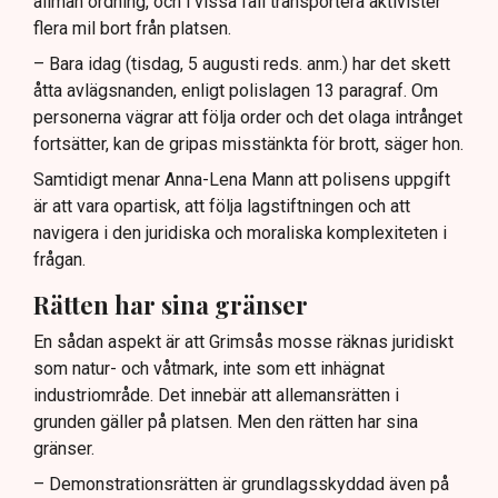
allmän ordning, och i vissa fall transportera aktivister
flera mil bort från platsen.
– Bara idag (tisdag, 5 augusti reds. anm.) har det skett
åtta avlägsnanden, enligt polislagen 13 paragraf. Om
personerna vägrar att följa order och det olaga intrånget
fortsätter, kan de gripas misstänkta för brott, säger hon.
Samtidigt menar Anna-Lena Mann att polisens uppgift
är att vara opartisk, att följa lagstiftningen och att
navigera i den juridiska och moraliska komplexiteten i
frågan.
Rätten har sina gränser
En sådan aspekt är att Grimsås mosse räknas juridiskt
som natur- och våtmark, inte som ett inhägnat
industriområde. Det innebär att allemansrätten i
grunden gäller på platsen. Men den rätten har sina
gränser.
– Demonstrationsrätten är grundlagsskyddad även på