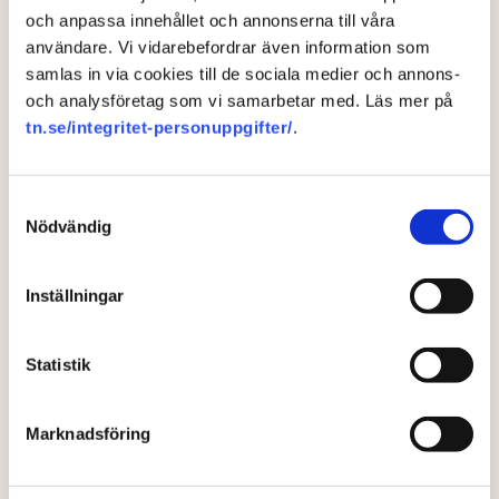
och anpassa innehållet och annonserna till våra
användare. Vi vidarebefordrar även information som
samlas in via cookies till de sociala medier och annons-
och analysföretag som vi samarbetar med. Läs mer på
tn.se/integritet-personuppgifter/
.
Samtyckesval
Svensk Turism: Dags att sluta
Nödvändig
häxjakten på flyget
Inställningar
Att avveckla Bromma flygplats är helt fel väg att gå,
enligt Svensk Turism.
Statistik
2 years ago |
Av: Redaktionen
Marknadsföring