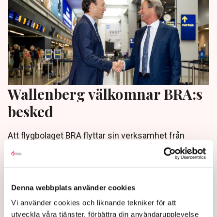
Wallenberg välkomnar BRA:s
besked
Att flygbolaget BRA flyttar sin verksamhet från
Bromma till Arlanda välkomnas från flera delar av
näringslivet, rapporterar Di.
1 year ago |
Denna webbplats använder cookies
Vi använder cookies och liknande tekniker för att
utveckla våra tjänster, förbättra din användarupplevelse