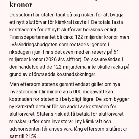
kronor
Dessutom har staten tagit på sig risken för att bygga
ett nytt slutförvar för kärnkraftsavfall. De totala fasta
kostnaderna för ett nytt slutförvar beräknas enligt
Finansdepartementet bli cirka 122 miljarder kronor, men
i vårändringsbudgeten som röstades igenom i
riksdagen i juni finns det även med en reserv på 61
miljarder kronor (2026 års siffror). De ska användas i
den händelse att de 122 miljarderna inte skulle räcka på
grund av oförutsedda kostnadsökningar.
Men eftersom statens garanti endast gäller om nya
investeringar blir mindre än 5 000 megawatt kan
kostnaden för staten bli betydligt lägre. De som bygger
ny kärnkraft betalar för sin andel av kostnaden för
slutförvaret. Statens risk att få betala för slutförvaret
minskar ju fler som investerar i ny kärnkraft och
tidshorisonten får anses vara lång eftersom slutåret är
satt till 2159.