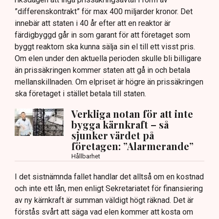
”differenskontrakt” för max 400 miljarder kronor. Det
innebär att staten i 40 år efter att en reaktor är
färdigbyggd går in som garant för att företaget som
byggt reaktorn ska kunna sälja sin el till ett visst pris.
Om elen under den aktuella perioden skulle bli billigare
än prissäkringen kommer staten att gå in och betala
mellanskillnaden. Om elpriset är högre än prissäkringen
ska företaget i stället betala till staten.
Verkliga notan för att inte
bygga kärnkraft – så
sjunker värdet på
företagen: ”Alarmerande”
Hållbarhet
I det sistnämnda fallet handlar det alltså om en kostnad
och inte ett lån, men enligt Sekretariatet för finansiering
av ny kärnkraft är summan väldigt högt räknad. Det är
förstås svårt att säga vad elen kommer att kosta om