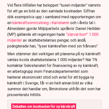
Vid flera tillfällen har beloppet ”tusen miljarder” nämnts
för att ge en bild av den samlade kostnaden. Siffran
dök exempelvis upp i samband med rapporteringen om
en
kärnkraftsomröstning i Karlshamn
och i årets tal i
Almedalen gjorde Miljöpartiets språkrör Daniel Helldén
(MP) gällande att regeringen hade
”slarvat bort” 1 000
miljarder
av skattebetalarnas pengar, och ändå,
poängterade han, ”lyser kärnkraften med sin frånvaro”.
Men stämmer det verkligen att planerna på ny kärnkraft
väntas kosta skattebetalarna 1 000 miljarder? När TN
kontaktar Sekretariatet för finansiering av ny kärnkraft,
en arbetsgrupp inom Finansdepartementet som
hanterar ekonomiskt stöd och avtal för att bygga ny
kärnkraft i Sverige, får vi en helt annan bild av vilka
summor det handlar om, åtminstone utifrån det som har
presenterats hittills.
Debatten om kostnaden för ny kärnkraft