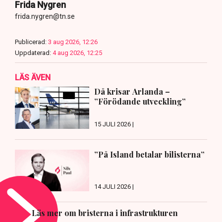
Frida Nygren
frida.nygren@tn.se
Publicerad:
3 aug 2026, 12:26
Uppdaterad:
4 aug 2026, 12:25
LÄS ÄVEN
Då krisar Arlanda –
”Förödande utveckling”
15 JULI 2026 |
”På Island betalar bilisterna”
14 JULI 2026 |
Läs mer om bristerna i infrastrukturen