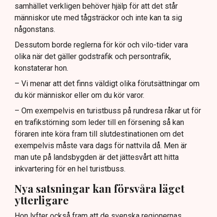
samhället verkligen behöver hjälp för att det står
människor ute med tågsträckor och inte kan ta sig
någonstans.
Dessutom borde reglerna för kör och vilo-tider vara
olika när det gäller godstrafik och persontrafik,
konstaterar hon.
– Vi menar att det finns väldigt olika förutsättningar om
du kör människor eller om du kör varor.
– Om exempelvis en turistbuss på rundresa råkar ut för
en trafikstörning som leder till en försening så kan
föraren inte köra fram till slutdestinationen om det
exempelvis måste vara dags för nattvila då. Men är
man ute på landsbygden är det jättesvårt att hitta
inkvartering för en hel turistbuss.
Nya satsningar kan försvåra läget
ytterligare
Hon lyfter också fram att de svenska regionernas