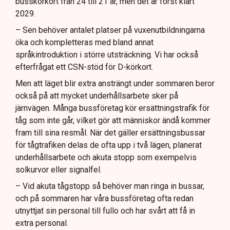
busskörkort från 24 till 21 år, men det är först klart
2029.
– Sen behöver antalet platser på vuxenutbildningarna
öka och kompletteras med bland annat
språkintroduktion i större utsträckning. Vi har också
efterfrågat ett CSN-stöd för D-körkort.
Men att läget blir extra ansträngt under sommaren beror
också på att mycket underhållsarbete sker på
järnvägen. Många bussföretag kör ersättningstrafik för
tåg som inte går, vilket gör att människor ändå kommer
fram till sina resmål. När det gäller ersättningsbussar
för tågtrafiken delas de ofta upp i två lägen, planerat
underhållsarbete och akuta stopp som exempelvis
solkurvor eller signalfel.
– Vid akuta tågstopp så behöver man ringa in bussar,
och på sommaren har våra bussföretag ofta redan
utnyttjat sin personal till fullo och har svårt att få in
extra personal.