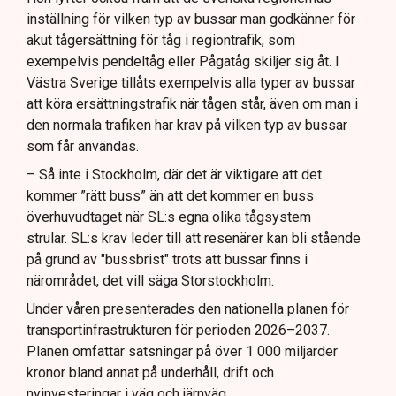
inställning för vilken typ av bussar man godkänner för
akut tågersättning för tåg i regiontrafik, som
exempelvis pendeltåg eller Pågatåg skiljer sig åt. I
Västra Sverige tillåts exempelvis alla typer av bussar
att köra ersättningstrafik när tågen står, även om man i
den normala trafiken har krav på vilken typ av bussar
som får användas.
– Så inte i Stockholm, där det är viktigare att det
kommer ”rätt buss” än att det kommer en buss
överhuvudtaget när SL:s egna olika tågsystem
strular. SL:s krav leder till att resenärer kan bli stående
på grund av "bussbrist" trots att bussar finns i
närområdet, det vill säga Storstockholm.
Under våren presenterades den nationella planen för
transportinfrastrukturen för perioden 2026–2037.
Planen omfattar satsningar på över 1 000 miljarder
kronor bland annat på underhåll, drift och
nyinvesteringar i väg och järnväg.