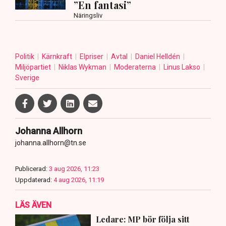
”En fantasi”
Näringsliv
Politik
Kärnkraft
Elpriser
Avtal
Daniel Helldén
Miljöpartiet
Niklas Wykman
Moderaterna
Linus Lakso
Sverige
Johanna Allhorn
johanna.allhorn@tn.se
Publicerad:
3 aug 2026, 11:23
Uppdaterad:
4 aug 2026, 11:19
LÄS ÄVEN
Ledare: MP bör följa sitt