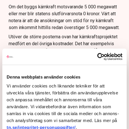
Om det byggs kärnkraft motsvarande 5 000 megawatt
eller mer blir statens slutförvarsnota 0 kronor. Värt att
notera är att de ansökningar om stöd för ny kärnkraft
som inkommit hittills redan överstiger 5 000 megawatt.
Utöver de större posterna ovan har kärnkraftsprojektet
medfört en del övriga kostnader. Det har exempelvis
tillsatts en kärnkraftssamordnare som har fått ett kansli
med en handfull medarbetare och det har utgått
ersättning till kommuner som undersökt
förutsättningarna för att bygga ny kärnkraft. Enligt
Denna webbplats använder cookies
kärnkraftssekretariatet handlar de övriga utgifterna
dock om små belopp i sammanhanget, under 100
Vi använder cookies och liknande tekniker för att
miljoner kronor allt som allt.
utveckla våra tjänster, förbättra din användarupplevelse
och anpassa innehållet och annonserna till våra
Kärnkraftssamordnaren: Så
användare. Vi vidarebefordrar även information som
snabbt närmar sig Sverige
samlas in via cookies till de sociala medier och annons-
nya reaktorer – ”I princip
och analysföretag som vi samarbetar med. Läs mer på
allt är hanterat”
tn.se/integritet-personuppgifter/
.
Hållbarhet