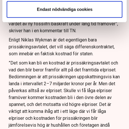
fungerande elsystem i Sverige. Det gynnar Sveriges
Endast nödvändiga cookies
företag och hushåll. Det är dyrt och komplicerat att
bygga nya reaktorer, men det ska sättas i relation till
värdet av ny fossilfri baskraft under lång tid framöver”,
skriver han i en kommentar till TN.
Enligt Niklas Wykman är det egentligen bara
prissäkringsavtalet, det vill säga differenskontraktet,
som innebär en faktisk kostnad för staten.
”Det som kan bli en kostnad är prissäkringsavtalet och
vad den blir beror framför allt på det framtida elpriset.
Bedömningen är att prissäkringen uppskattningsvis kan
landa i intervallet 2–7 miljarder kronor per år. Men det
påverkas alltså av elpriset. Skulle vi få låga elpriser
framöver kommer kostnaden bli i den övre delen av
spannet, och det motsatta vid högre elpriser. Det är
viktigt att komma ihåg att i ett läge där vi får låga
elpriser och kostnaden för prissäkringen blir
jämförelsevis hög är hushållen och företagen ändå