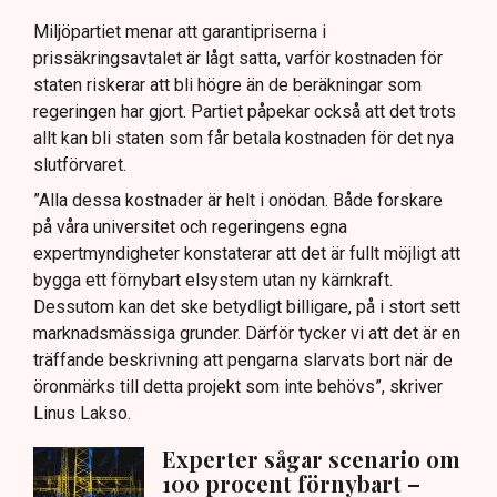
Miljöpartiet menar att garantipriserna i
prissäkringsavtalet är lågt satta, varför kostnaden för
staten riskerar att bli högre än de beräkningar som
regeringen har gjort. Partiet påpekar också att det trots
allt kan bli staten som får betala kostnaden för det nya
slutförvaret.
”Alla dessa kostnader är helt i onödan. Både forskare
på våra universitet och regeringens egna
expertmyndigheter konstaterar att det är fullt möjligt att
bygga ett förnybart elsystem utan ny kärnkraft.
Dessutom kan det ske betydligt billigare, på i stort sett
marknadsmässiga grunder. Därför tycker vi att det är en
träffande beskrivning att pengarna slarvats bort när de
öronmärks till detta projekt som inte behövs”, skriver
Linus Lakso.
Experter sågar scenario om
100 procent förnybart –