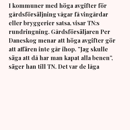
I kommuner med höga avgifter för
gårdsförsäljning vågar få vingårdar
eller bryggerier satsa, visar TN:s
rundringning. Gårdsförsäljaren Per
Daneskog menar att höga avgifter gör
att affären inte går ihop. ”Jag skulle
säga att då har man kapat alla benen”,
säger han till TN. Det var de låga
avgifterna i Kävlinge som gjorde hans
egen satsning möjlig.
När gårdsförsäljning av alkohol blev tillåten sommaren
2025 var förhoppningarna stora. Reformen skulle ge
svenska bryggerier, vingårdar och destillerier nya
möjligheter att sälja direkt till besökare och stärka den
lokala besöksnäringen.