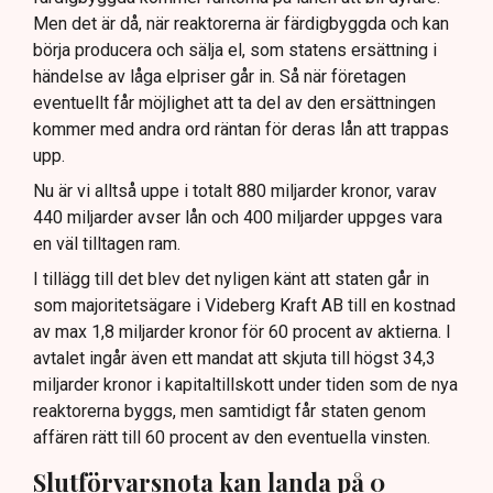
Men det är då, när reaktorerna är färdigbyggda och kan
börja producera och sälja el, som statens ersättning i
händelse av låga elpriser går in. Så när företagen
eventuellt får möjlighet att ta del av den ersättningen
kommer med andra ord räntan för deras lån att trappas
upp.
Nu är vi alltså uppe i totalt 880 miljarder kronor, varav
440 miljarder avser lån och 400 miljarder uppges vara
en väl tilltagen ram.
I tillägg till det blev det nyligen känt att staten går in
som majoritetsägare i Videberg Kraft AB till en kostnad
av max 1,8 miljarder kronor för 60 procent av aktierna. I
avtalet ingår även ett mandat att skjuta till högst 34,3
miljarder kronor i kapitaltillskott under tiden som de nya
reaktorerna byggs, men samtidigt får staten genom
affären rätt till 60 procent av den eventuella vinsten.
Slutförvarsnota kan landa på 0