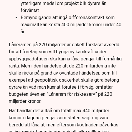
ytterligare medel om projekt blir dyrare än
förväntat
Bemyndigande att ingå differenskontrakt som
maximalt kan kosta 400 miljarder kronor under 40
år
Låneramen på 220 miljarder är enkelt förklarat avsedd
för att företag som vill bygga ny kärnkraft under
uppbyggnadsfasen ska kunna låna pengar till förmånlig
ränta. Men i den händelse att de 220 miljarderna inte
skulle räcka på grund av oväntade händelser, som till
exempel att geopolitisk osäkerhet skulle göra betong
dyrare än vad man kunnat förutse i förväg, omfattar
budgeten även en ”Låneram för riskreserv” på 220
miljarder kronor.
Här handlar det alltså om totalt max 440 miljarder
kronor i dagens pengar som staten sagt sig vara
beredd att låna ut, men eftersom kostnaden påverkas
av hur mycket som byggs och till vilka villkor kan