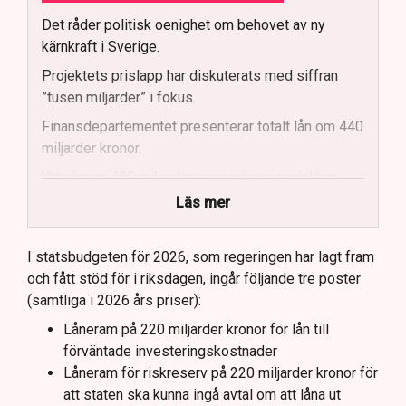
Det råder politisk oenighet om behovet av ny
kärnkraft i Sverige.
Projektets prislapp har diskuterats med siffran
”tusen miljarder” i fokus.
Finansdepartementet presenterar totalt lån om 440
miljarder kronor.
Ytterligare 400 miljarder i prissäkringsavtal kan
påverka statens kostnader.
Läs mer
Totala uppskattade kostnader inkluderar bland
annat möjliga kostnader för slutförvar.
I statsbudgeten för 2026, som regeringen har lagt fram
och fått stöd för i riksdagen, ingår följande tre poster
Regeringen och Miljöpartiet har olika syn på
(samtliga i 2026 års priser):
investeringens nödvändighet.
Låneram på 220 miljarder kronor för lån till
förväntade investeringskostnader
Låneram för riskreserv på 220 miljarder kronor för
att staten ska kunna ingå avtal om att låna ut