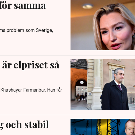
nför samma
amma problem som Sverige,
är elpriset så
n Khashayar Farmanbar. Han får
g och stabil