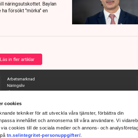
ll näringsutskottet. Baylan
e ha försökt "mörka" en
Läs in fler artiklar
Arbetsmarknad
Näringsliv
Ekonomi
Entreprenörskap
r cookies
Opinion
Hållbarhet
nande tekniker för att utveckla våra tjänster, förbättra din
Utrikes
passa innehållet och annonserna till våra användare. Vi vidareb
Krönikor
via cookies till de sociala medier och annons- och analysföreta
Quiz
 på
tn.se/integritet-personuppgifter/
.