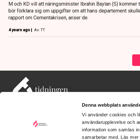
M och KD vill att näringsminister Ibrahin Baylan (S) kommer ti
bör förklara sig om uppgifter om att hans departement skull
rapport om Cementakrisen, anser de.
4 years ago |
Av: TT
Denna webbplats använde
Vi använder cookies och lik
användarupplevelse och an
information som samlas in 
Adress: Tidningen Näringslivet, 114 82 Stockholm
Besöksadress: Storgatan 19, Stockholm
samarbetar med. Läs mer