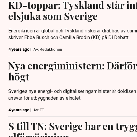
KD-toppar: Tyskland står i
elsjuka som Sverige
Energikrisen är global och Tyskland riskerar drabbas av s
skriver Ebba Busch och Camilla Brodin (KD) på Di Debatt.
4 years ago |
Av: Redaktionen
Nya energiministern: Därför 
högt
Sveriges nye energi- och digitaliseringsminister är doldise
ansvar för utbyggnaden av elnätet.
4 years ago |
Av: TT
S till TN: Sverige har en tryg
elförsörjning