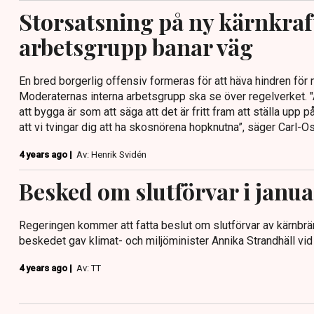
Storsatsning på ny kärnkraf
arbetsgrupp banar väg
En bred borgerlig offensiv formeras för att häva hindren för 
Moderaternas interna arbetsgrupp ska se över regelverket. "At
att bygga är som att säga att det är fritt fram att ställa upp
att vi tvingar dig att ha skosnörena hopknutna”, säger Carl-Osk
4 years ago |
Av: Henrik Svidén
Besked om slutförvar i janua
Regeringen kommer att fatta beslut om slutförvar av kärnbrän
beskedet gav klimat- och miljöminister Annika Strandhäll vi
4 years ago |
Av: TT