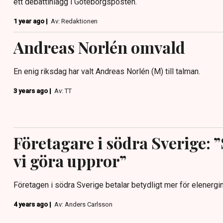
ett debattinlägg i Göteborgsposten.
1 year ago |
Av: Redaktionen
Andreas Norlén omvald
En enig riksdag har valt Andreas Norlén (M) till talman.
3 years ago |
Av: TT
Företagare i södra Sverige: 
vi göra uppror”
Företagen i södra Sverige betalar betydligt mer för elenergin
4 years ago |
Av: Anders Carlsson