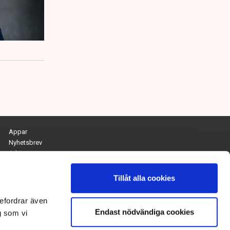
Appar
Nyhetsbrev
Arkiv
Kontakta redaktionen
Personuppgifts- och cookiepolicy
Tillåt alla cookies
Om Tidningen Näringslivet
efordrar även
Endast nödvändiga cookies
Chefredaktör och ansvarig utgivare:
g som vi
Anna Dalqvist