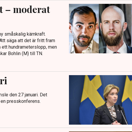
t – moderat
ny småskalig kärnkraft.
t säga att det är fritt fram
 på ett hundrameterslopp, men
ar Bohlin (M) till TN.
ri
sle den 27 januari. Det
d en presskonferens.