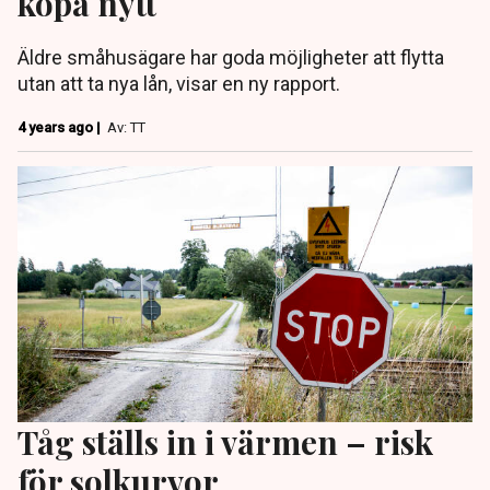
köpa nytt
Äldre småhusägare har goda möjligheter att flytta
utan att ta nya lån, visar en ny rapport.
4 years ago |
Av: TT
Tåg ställs in i värmen – risk
för solkurvor