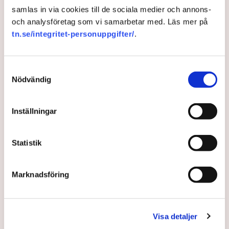
samlas in via cookies till de sociala medier och annons-
4 years ago |
Av: TT
och analysföretag som vi samarbetar med. Läs mer på
tn.se/integritet-personuppgifter/
.
Samtyckesval
Nödvändig
Inställningar
Statistik
Mammor: Skjutningarna är
Marknadsföring
en nationell kris
Nu räcker det. Budskapet från anhöriga som
Visa detaljer
protesterade mot gängvåldet var att situationen är