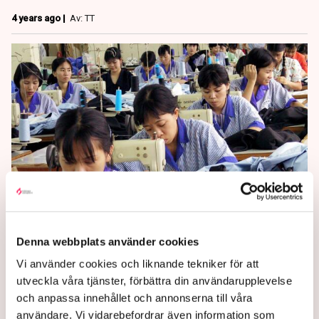
4 years ago |
Av: TT
Textilindustrin ska hem till
Sverige
Denna webbplats använder cookies
Vi använder cookies och liknande tekniker för att
utveckla våra tjänster, förbättra din användarupplevelse
I takt med att fler får upp ögonen för
och anpassa innehållet och annonserna till våra
textilbranschens miljöpåverkan blir hållbart och
användare. Vi vidarebefordrar även information som
lokalproducerat konkurrensfördelar.