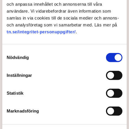
hon fick prova på att vara snickare som det
och anpassa innehållet och annonserna till våra
lossnade. ”Jag kände direkt att här skulle jag trivas”,
användare. Vi vidarebefordrar även information som
säger hon.
samlas in via cookies till de sociala medier och annons-
och analysföretag som vi samarbetar med. Läs mer på
3 years ago |
Av: Anders Carlsson
tn.se/integritet-personuppgifter/
.
Samtyckesval
Nödvändig
Inställningar
Statistik
Här är ungdomarna som
Marknadsföring
vann gymnasie-SM