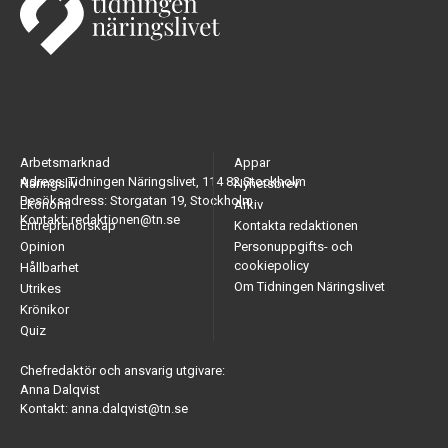
Arbetsmarknad
Appar
Adress: Tidningen Näringslivet, 114 82 Stockholm
Näringsliv
Nyhetsbrev
Besöksadress: Storgatan 19, Stockholm
Ekonomi
Arkiv
Kontakt: redaktionen@tn.se
Entreprenörskap
Kontakta redaktionen
Opinion
Personuppgifts- och
cookiepolicy
Hållbarhet
Om Tidningen Näringslivet
Utrikes
Krönikor
Quiz
Chefredaktör och ansvarig utgivare:
Anna Dalqvist
Kontakt: anna.dalqvist@tn.se