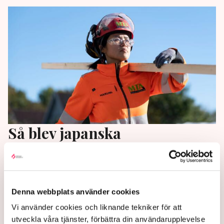
Så blev japanska
idrottsläraren svensk
snickare
Denna webbplats använder cookies
Äventyrslusten och kärleken förde Harumi Averfalk
från Japan till Sverige. Men steget in på
Vi använder cookies och liknande tekniker för att
arbetsmarknaden blev svårt och det var inte förrän
utveckla våra tjänster, förbättra din användarupplevelse