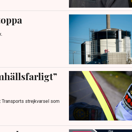
stoppa
k.
hällsfarligt”
 Transports strejkvarsel som