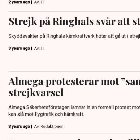
2 years ago |
Av: TT
Strejk på Ringhals svår att 
Skyddsvakter på Ringhals kärnkraftverk hotar att gå ut i strej
3 years ago |
Av: TT
Almega protesterar mot ”sam
strejkvarsel
Almega Säkerhetsföretagen lämnar in en formell protest mot
kan slå mot flygtrafik och kärnkraft.
3 years ago |
Av: Redaktionen