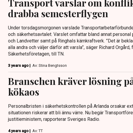
Transport varslar om konfli
drabba semesterflygen
Under torsdagsmorgonen varslade Transportarbetarförbunde
och säkerhetsavtalet. Varslet omfattar bland annat personal
och Landvetter samt på Ringhals kärnkraftverk. ”Det är beklag
alla andra och väljer därför att varsla”, säger Richard Orgård
Säkerhetsföretagen, till TN.
3 years ago |
Av: Stina Bengtsson
Branschen kräver lösning p
kökaos
Personalbristen i säkerhetskontrollen på Arlanda orsakar ex
situationen riskerar att bli ännu värre. Nu begär Transportfö
justitieministern, rapporterar Sveriges Radio.
4 years ago |
Av: TT