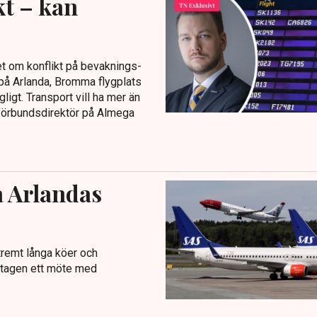
kt – kan
t om konflikt på bevaknings-
 på Arlanda, Bromma flygplats
ligt. Transport vill ha mer än
, förbundsdirektör på Almega
å Arlandas
tremt långa köer och
retagen ett möte med