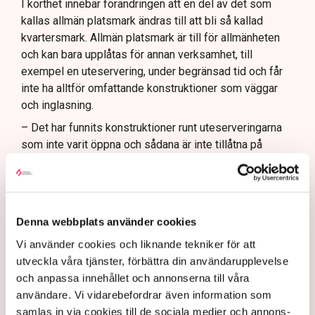
I korthet innebär förändringen att en del av det som
kallas allmän platsmark ändras till att bli så kallad
kvartersmark. Allmän platsmark är till för allmänheten
och kan bara upplåtas för annan verksamhet, till
exempel en uteservering, under begränsad tid och får
inte ha alltför omfattande konstruktioner som väggar
och inglasning.
– Det har funnits konstruktioner runt uteserveringarna
som inte varit öppna och sådana är inte tillåtna på
offentlig mark. Därför görs förändringarna, säger Maria
Egebäck, enhetschef på driftstöd och service i
Norrköping.
Förändringen från allmän platsmark till kvartersmark
Denna webbplats använder cookies
medger att den kan hyras ut under längre tid och andra
Vi använder cookies och liknande tekniker för att
villkor. Det kräver dock en ändring i detaljplanen för
utveckla våra tjänster, förbättra din användarupplevelse
kommunen vilket är en tidskrävande process som kan
och anpassa innehållet och annonserna till våra
vara klar i slutet av nästa år och där har Linda Nilsson
användare. Vi vidarebefordrar även information som
och ett flertal andra restaurangföretagare hamnat i kläm.
samlas in via cookies till de sociala medier och annons-