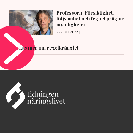
Professorn: Försiktighet,
följsamhet och feghet präglar
myndigheter
22 JULI 2026 |
Läs mer om regelkrånglet