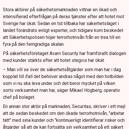
Stora aktörer på säkerhetsmarknaden vittnar en ökad och
intensifierad efterfrågan på deras tjänster efter att hotet mot
Sverige har ökat. Sedan en tid tillbaka har säkerhetsläget i
landet förändrats enligt experter, och tidigare kom beskedet
att Säkerhetspolisen höjer terrorhotnivån från en trea till en
fyra på den femgradiga skalan.
På säkerhetsföretaget Avarn Security har framförallt dialogen
med kunder stärkts efter att hotet stegvis har ökat.
– Man vill se över de säkerhetsåtgärder som man har i dag
kopplat till ifall det behöver ändras något med den hotbilden
som vi nu ska leva under och det beror mycket på vilken
sorts verksamhet man har, säger Mikael Högberg, operativ
chef på bolaget.
En annan stor aktör på marknaden, Securitas, skriver i ett mejl
att de sedan beskedet om den ökade terrorhotnivån, "arbetar
tätt" med sina kunder och "kontinuerligt identifierar risker och
åtgärder så att de kan fortsätta sin verksamhet på ett säkert