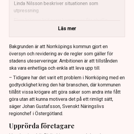
Linda Nilsson beskriver situationen som
utpressning.
Flera krögare kritiserar kommunen för otydlig
kommunikation.
Läs mer
Kommunen vill skapa enhetliga regler för
uteserveringar.
Bakgrunden är att Norrköpings kommun gjort en
översyn och revidering av de regler som gäller för
Lindas Kula ställer in uteserveringen för
stadens uteserveringar. Ambitionen är att tillstånden
sommaren.
ska vara enhetliga och enkla att leva upp till.
– Tidigare har det varit ett problem i Norrköping med en
godtycklighet kring den här branschen, där kommunen
tillåtit vissa krögare att göra saker som andra inte fått
göra utan att kunna motivera det på ett rimligt sätt,
säger Johan Gustafsson, Svenskt Näringslivs
regionchef i Östergötland.
Upprörda företagare