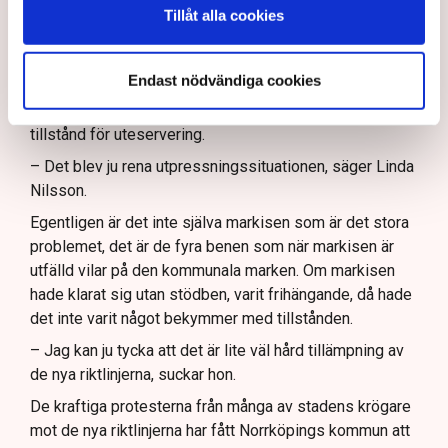
Hade markisen varit frihängande
Tillåt alla cookies
hade det inte varit något problem
Restaurang Linda Kula har nu ställt in hela
Endast nödvändiga cookies
uteserveringsprojektet för i år. Serveringstillstånd finns
visserligen – om markisen tas bort – annars inget
tillstånd för uteservering.
– Det blev ju rena utpressningssituationen, säger Linda
Nilsson.
Egentligen är det inte själva markisen som är det stora
problemet, det är de fyra benen som när markisen är
utfälld vilar på den kommunala marken. Om markisen
hade klarat sig utan stödben, varit frihängande, då hade
det inte varit något bekymmer med tillstånden.
– Jag kan ju tycka att det är lite väl hård tillämpning av
de nya riktlinjerna, suckar hon.
De kraftiga protesterna från många av stadens krögare
mot de nya riktlinjerna har fått Norrköpings kommun att