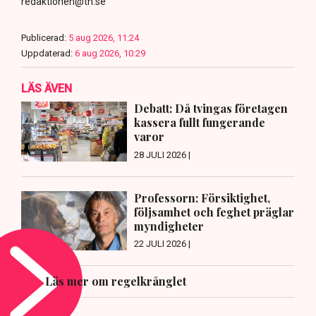
redaktionen@tn.se
Publicerad:
5 aug 2026, 11:24
Uppdaterad:
6 aug 2026, 10:29
LÄS ÄVEN
Debatt: Då tvingas företagen
kassera fullt fungerande
varor
28 JULI 2026 |
Professorn: Försiktighet,
följsamhet och feghet präglar
myndigheter
22 JULI 2026 |
Läs mer om regelkrånglet