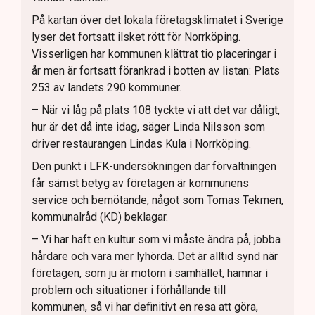
På kartan över det lokala företagsklimatet i Sverige
lyser det fortsatt ilsket rött för Norrköping.
Visserligen har kommunen klättrat tio placeringar i
år men är fortsatt förankrad i botten av listan: Plats
253 av landets 290 kommuner.
– När vi låg på plats 108 tyckte vi att det var dåligt,
hur är det då inte idag, säger Linda Nilsson som
driver restaurangen Lindas Kula i Norrköping.
Den punkt i LFK-undersökningen där förvaltningen
får sämst betyg av företagen är kommunens
service och bemötande, något som Tomas Tekmen,
kommunalråd (KD) beklagar.
– Vi har haft en kultur som vi måste ändra på, jobba
hårdare och vara mer lyhörda. Det är alltid synd när
företagen, som ju är motorn i samhället, hamnar i
problem och situationer i förhållande till
kommunen, så vi har definitivt en resa att göra,