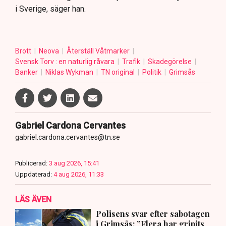
i Sverige, säger han.
Brott
Neova
Återställ Våtmarker
Svensk Torv : en naturlig råvara
Trafik
Skadegörelse
Banker
Niklas Wykman
TN original
Politik
Grimsås
Gabriel Cardona Cervantes
gabriel.cardona.cervantes@tn.se
Publicerad:
3 aug 2026, 15:41
Uppdaterad:
4 aug 2026, 11:33
LÄS ÄVEN
Polisens svar efter sabotagen
i Grimsås: ”Flera har gripits