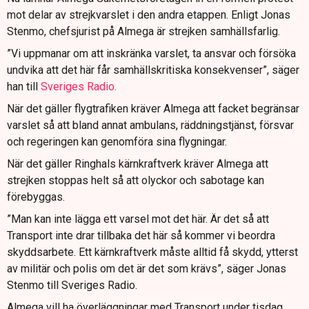
mot delar av strejkvarslet i den andra etappen. Enligt Jonas
Stenmo, chefsjurist på Almega är strejken samhällsfarlig.
”Vi uppmanar om att inskränka varslet, ta ansvar och försöka
undvika att det här får samhällskritiska konsekvenser”, säger
han till
Sveriges Radio.
När det gäller flygtrafiken kräver Almega att facket begränsar
varslet så att bland annat ambulans, räddningstjänst, försvar
och regeringen kan genomföra sina flygningar.
När det gäller Ringhals kärnkraftverk kräver Almega att
strejken stoppas helt så att olyckor och sabotage kan
förebyggas.
”Man kan inte lägga ett varsel mot det här. Är det så att
Transport inte drar tillbaka det här så kommer vi beordra
skyddsarbete. Ett kärnkraftverk måste alltid få skydd, ytterst
av militär och polis om det är det som krävs”, säger Jonas
Stenmo till Sveriges Radio.
Almega vill ha överläggningar med Transport under tisdag