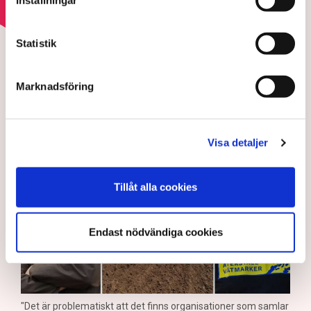
HOTEN MOT ÄGANDERÄTTEN
Statistik
Aktivisterna klättrar upp på
maskiner – polisen kan inte
Marknadsföring
avvisa dem: ”Upptrappning
på helt ny nivå”
Visa detaljer
Tillåt alla cookies
Endast nödvändiga cookies
"Det är problematiskt att det finns organisationer som samlar