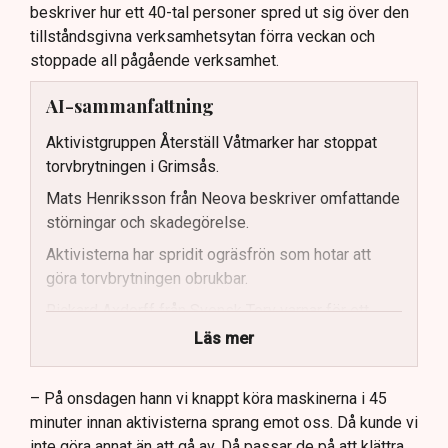
beskriver hur ett 40-tal personer spred ut sig över den
tillståndsgivna verksamhetsytan förra veckan och
stoppade all pågående verksamhet.
AI-sammanfattning
Aktivistgruppen Återställ Våtmarker har stoppat
torvbrytningen i Grimsås.
Mats Henriksson från Neova beskriver omfattande
störningar och skadegörelse.
Aktivisterna har spridit ogräsfrön som hotar att
göra torvbrytningen obrukbar.
Rickard Axdorff från Svensk Torv varnar för ett
stort ekonomiskt sabotage.
Läs mer
Dialogpolisen på plats står maktlös inför
aktivisternas handlingar.
– På onsdagen hann vi knappt köra maskinerna i 45
minuter innan aktivisterna sprang emot oss. Då kunde vi
Frågor kvarstår om finansiering av illegal aktivism.
inte göra annat än att gå av. Då passar de på att klättra