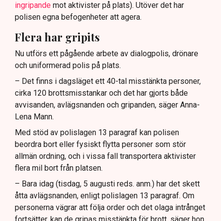
ingripande
mot aktivister på plats). Utöver det har
polisen egna befogenheter att agera.
Flera har gripits
Nu utförs ett pågående arbete av dialogpolis, drönare
och uniformerad polis på plats.
– Det finns i dagsläget ett 40-tal misstänkta personer,
cirka 120 brottsmisstankar och det har gjorts både
avvisanden, avlägsnanden och gripanden, säger Anna-
Lena Mann.
Med stöd av polislagen 13 paragraf kan polisen
beordra bort eller fysiskt flytta personer som stör
allmän ordning, och i vissa fall transportera aktivister
flera mil bort från platsen.
– Bara idag (tisdag, 5 augusti reds. anm.) har det skett
åtta avlägsnanden, enligt polislagen 13 paragraf. Om
personerna vägrar att följa order och det olaga intrånget
fortsätter, kan de gripas misstänkta för brott, säger hon.