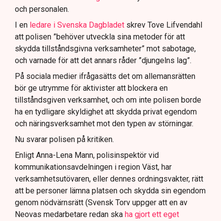
och personalen.
I en
ledare i Svenska Dagbladet
skrev Tove Lifvendahl
att polisen ”behöver utveckla sina metoder för att
skydda tillståndsgivna verksamheter” mot sabotage,
och varnade för att det annars råder ”djungelns lag”.
På sociala medier ifrågasätts det om allemansrätten
bör ge utrymme för aktivister att blockera en
tillståndsgiven verksamhet, och om inte polisen borde
ha en tydligare skyldighet att skydda privat egendom
och näringsverksamhet mot den typen av störningar.
Nu svarar polisen på kritiken.
Enligt Anna-Lena Mann, polisinspektör vid
kommunikationsavdelningen i region Väst, har
verksamhetsutövaren, eller dennes ordningsvakter, rätt
att be personer lämna platsen och skydda sin egendom
genom nödvärnsrätt (Svensk Torv uppger att en av
Neovas medarbetare redan ska
ha gjort ett eget