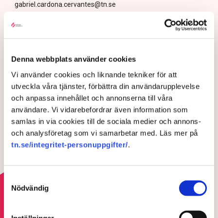
gabriel.cardona.cervantes@tn.se
Publicerad:
6 aug 2026, 12:35
Uppdaterad:
7 aug 2026, 09:58
Denna webbplats använder cookies
LÄS ÄVEN
Vi använder cookies och liknande tekniker för att
Ledare: Polisen måste kunna
utveckla våra tjänster, förbättra din användarupplevelse
stoppa sabotagen
och anpassa innehållet och annonserna till våra
användare. Vi vidarebefordrar även information som
5 AUGUSTI 2026 |
samlas in via cookies till de sociala medier och annons-
och analysföretag som vi samarbetar med. Läs mer på
Aktivisterna klättrar upp på
tn.se/integritet-personuppgifter/
.
maskiner – polisen kan inte
avvisa dem: ”Upptrappning på
helt ny nivå”
Samtyckesval
3 AUGUSTI 2026 |
Nödvändig
Läs mer om hoten mot äganderätten
Inställningar