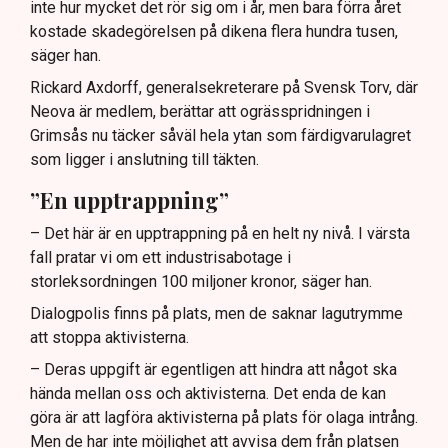
inte hur mycket det rör sig om i år, men bara förra året
kostade skadegörelsen på dikena flera hundra tusen,
säger han.
Rickard Axdorff, generalsekreterare på Svensk Torv, där
Neova är medlem, berättar att ogrässpridningen i
Grimsås nu täcker såväl hela ytan som färdigvarulagret
som ligger i anslutning till täkten.
”En upptrappning”
– Det här är en upptrappning på en helt ny nivå. I värsta
fall pratar vi om ett industrisabotage i
storleksordningen 100 miljoner kronor, säger han.
Dialogpolis finns på plats, men de saknar lagutrymme
att stoppa aktivisterna.
– Deras uppgift är egentligen att hindra att något ska
hända mellan oss och aktivisterna. Det enda de kan
göra är att lagföra aktivisterna på plats för olaga intrång.
Men de har inte möjlighet att avvisa dem från platsen