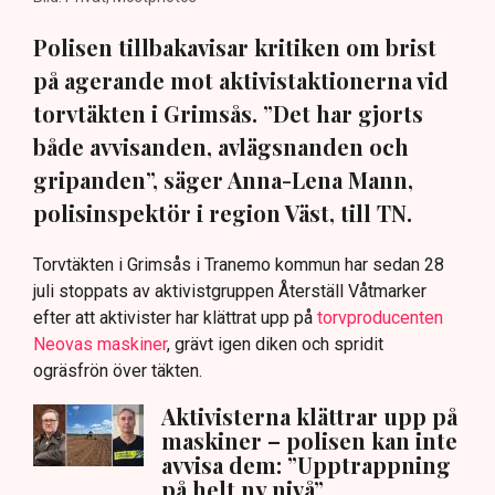
Polisen tillbakavisar kritiken om brist
på agerande mot aktivistaktionerna vid
torvtäkten i Grimsås. ”Det har gjorts
både avvisanden, avlägsnanden och
gripanden”, säger Anna-Lena Mann,
polisinspektör i region Väst, till TN.
Torvtäkten i Grimsås i Tranemo kommun har sedan 28
juli stoppats av aktivistgruppen Återställ Våtmarker
efter att aktivister har klättrat upp på
torvproducenten
Neovas maskiner
, grävt igen diken och spridit
ogräsfrön över täkten.
Aktivisterna klättrar upp på
maskiner – polisen kan inte
avvisa dem: ”Upptrappning
på helt ny nivå”