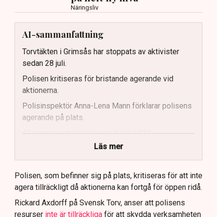
Näringsliv
AI-sammanfattning
Torvtäkten i Grimsås har stoppats av aktivister
sedan 28 juli.
Polisen kritiseras för bristande agerande vid
aktionerna.
Polisinspektör Anna-Lena Mann förklarar polisens
agerande på plats.
40 personer misstänks med cirka 120
brottsmisstankar kopplade.
Läs mer
Polisen använder drönare och uniformerad polis
för att dokumentera bevis.
Polisen, som befinner sig på plats, kritiseras för att inte
agera tillräckligt då aktionerna kan fortgå för öppen ridå.
Samtidigt är polisarbetet komplext när det gäller
att navigera juridiska rättigheter och gränser.
Rickard Axdorff på Svensk Torv, anser att polisens
resurser
inte är tillräckliga
för att skydda verksamheten