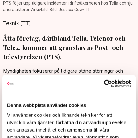
PTS följer upp tidigare incidenter i driftsäkerheten hos Telia och sju
andra aktörer. Arkivbild. Bild: Jessica Gow/TT
Teknik (TT)
Åtta företag, däribland Telia, Telenor och
Tele2, kommer att granskas av Post- och
telestyrelsen (PTS).
Myndigheten fokuserar på tidigare större störningar och
avbrott i elektroniska kommunikationer och hur aktörerna
förbättrat säkerheten därefter.
PTS gör varje år en granskning av incidenter i allmänna
kommunikationsnät. I år följs ett urval inrapporterade
Denna webbplats använder cookies
driftsäkerhetsincidenter upp hos åtta, mot normalt fyra,
Vi använder cookies och liknande tekniker för att
aktörer. De övriga företagen är Itux, Global Connect, Open
utveckla våra tjänster, förbättra din användarupplevelse
Infra, Add Secure och Njudung Energi,
enligt PTS
.
och anpassa innehållet och annonserna till våra
Myndigheten kommer att följa upp otillåtna ändringar eller
användare. Vi vidarebefordrar även information som