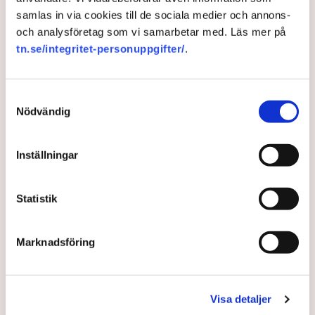
otillåtna avslöjanden av kunduppgifter i en särskild tillsyn.
samlas in via cookies till de sociala medier och annons-
och analysföretag som vi samarbetar med. Läs mer på
tn.se/integritet-personuppgifter/
.
Teknik
Myndigheter
Tele2
Telenor
PTS
Connect
Samtyckesval
Nödvändig
TT
Inställningar
Publicerad:
11 aug 2021, 11:45
Statistik
LÄS ÄVEN
Trots tågkaoset – bussarna får inte
Marknadsföring
rycka in: ”Människor kan inte ta
sig någonstans”
3 AUGUSTI 2026 |
Visa detaljer