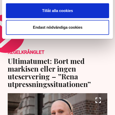
Då krisar Arlanda – ”Förödande
utveckling”
Tillåt alla cookies
15 JULI 2026 |
Endast nödvändiga cookies
Läs mer om bristerna i infrastrukturen
REGELKRÅNGLET
Ultimatumet: Bort med
markisen eller ingen
uteservering – ”Rena
utpressningssituationen”