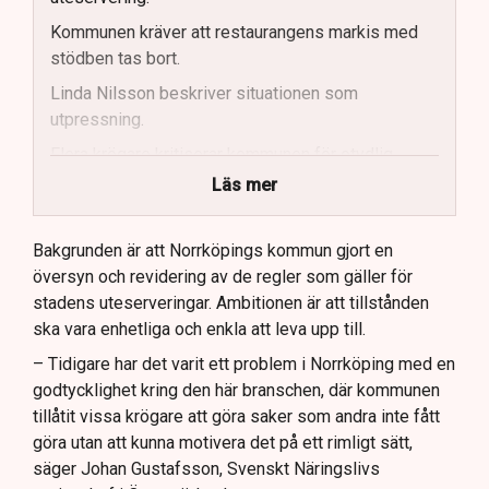
Kommunen kräver att restaurangens markis med
stödben tas bort.
Linda Nilsson beskriver situationen som
utpressning.
Flera krögare kritiserar kommunen för otydlig
kommunikation.
Läs mer
Kommunen vill skapa enhetliga regler för
uteserveringar.
Bakgrunden är att Norrköpings kommun gjort en
översyn och revidering av de regler som gäller för
Lindas Kula ställer in uteserveringen för
stadens uteserveringar. Ambitionen är att tillstånden
sommaren.
ska vara enhetliga och enkla att leva upp till.
– Tidigare har det varit ett problem i Norrköping med en
godtycklighet kring den här branschen, där kommunen
tillåtit vissa krögare att göra saker som andra inte fått
göra utan att kunna motivera det på ett rimligt sätt,
säger Johan Gustafsson, Svenskt Näringslivs