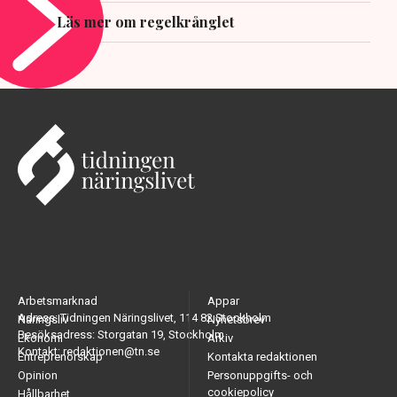
Läs mer om regelkrånglet
Arbetsmarknad
Appar
Adress: Tidningen Näringslivet, 114 82 Stockholm
Näringsliv
Nyhetsbrev
Besöksadress: Storgatan 19, Stockholm
Ekonomi
Arkiv
Kontakt: redaktionen@tn.se
Entreprenörskap
Kontakta redaktionen
Opinion
Personuppgifts- och
cookiepolicy
Hållbarhet