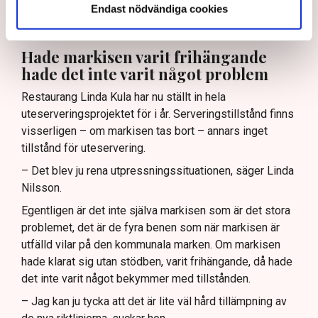
Endast nödvändiga cookies
företagsklimatet där Norrköping idag ligger i botten, på
plats 253 av landets 290 kommuner. (Se artikel nedan)
Hade markisen varit frihängande
hade det inte varit något problem
Restaurang Linda Kula har nu ställt in hela
uteserveringsprojektet för i år. Serveringstillstånd finns
visserligen – om markisen tas bort – annars inget
tillstånd för uteservering.
– Det blev ju rena utpressningssituationen, säger Linda
Nilsson.
Egentligen är det inte själva markisen som är det stora
problemet, det är de fyra benen som när markisen är
utfälld vilar på den kommunala marken. Om markisen
hade klarat sig utan stödben, varit frihängande, då hade
det inte varit något bekymmer med tillstånden.
– Jag kan ju tycka att det är lite väl hård tillämpning av