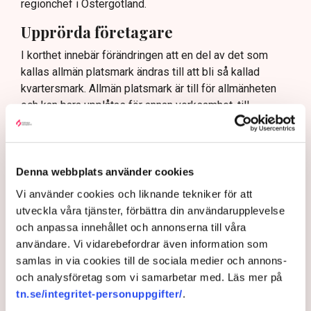
regionchef i Östergötland.
Upprörda företagare
I korthet innebär förändringen att en del av det som
kallas allmän platsmark ändras till att bli så kallad
kvartersmark. Allmän platsmark är till för allmänheten
och kan bara upplåtas för annan verksamhet, till
exempel en uteservering, under begränsad tid och får
inte ha alltför omfattande konstruktioner som väggar
och inglasning.
Denna webbplats använder cookies
– Det har funnits konstruktioner runt uteserveringarna
som inte varit öppna och sådana är inte tillåtna på
Vi använder cookies och liknande tekniker för att
offentlig mark. Därför görs förändringarna, säger Maria
utveckla våra tjänster, förbättra din användarupplevelse
Egebäck, enhetschef på driftstöd och service i
och anpassa innehållet och annonserna till våra
Norrköping.
användare. Vi vidarebefordrar även information som
samlas in via cookies till de sociala medier och annons-
Förändringen från allmän platsmark till kvartersmark
och analysföretag som vi samarbetar med. Läs mer på
medger att den kan hyras ut under längre tid och andra
tn.se/integritet-personuppgifter/
.
villkor. Det kräver dock en ändring i detaljplanen för