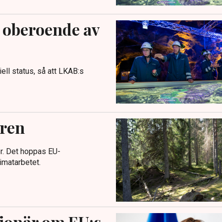
 oberoende av
iell status, så att LKAB:s
uren
er. Det hoppas EU-
limatarbetet.
sionär om EU:s