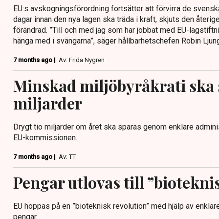
EU:s avskogningsförordning fortsätter att förvirra de svensk
dagar innan den nya lagen ska träda i kraft, skjuts den återige
förändrad. ”Till och med jag som har jobbat med EU-lagstiftning
hänga med i svängarna”, säger hållbarhetschefen Robin Ljunga
7 months ago |
Av: Frida Nygren
Minskad miljöbyråkrati ska
miljarder
Drygt tio miljarder om året ska sparas genom enklare adminis
EU-kommissionen.
7 months ago |
Av: TT
Pengar utlovas till ”biotekni
EU hoppas på en ”bioteknisk revolution” med hjälp av enklare r
pengar.