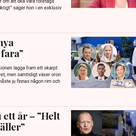
r om att öka våra företags
iktigt” säger hon i en exklusiv
nya
 fara”
ionen lägga fram ett skarpt
vet, men samtidigt växer oron
måste ju finnas någon rim och
ett år – ”Helt
äller”