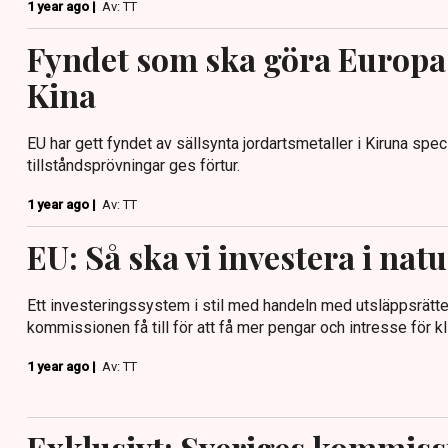
1 year ago |
Av: TT
Fyndet som ska göra Europa
Kina
EU har gett fyndet av sällsynta jordartsmetaller i Kiruna spec
tillståndsprövningar ges förtur.
1 year ago |
Av: TT
EU: Så ska vi investera i nat
Ett investeringssystem i stil med handeln med utsläppsrätt
kommissionen få till för att få mer pengar och intresse för k
1 year ago |
Av: TT
Exklusivt: Sveriges kommis