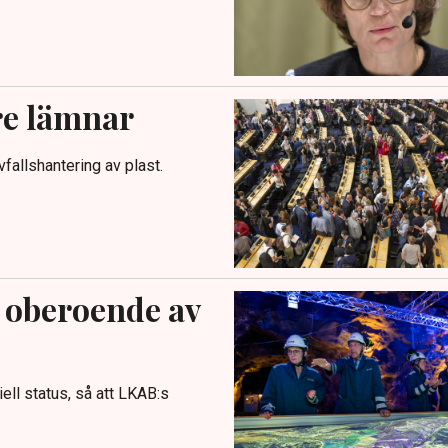
re lämnar
vfallshantering av plast.
 oberoende av
iell status, så att LKAB:s