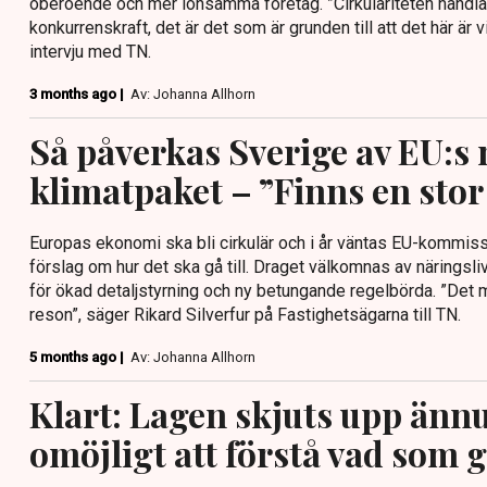
oberoende och mer lönsamma företag. ”Cirkulariteten handla
konkurrenskraft, det är det som är grunden till att det här är v
intervju med TN.
3 months ago |
Av: Johanna Allhorn
Så påverkas Sverige av EU:s 
klimatpaket – ”Finns en stor
Europas ekonomi ska bli cirkulär och i år väntas EU-kommiss
förslag om hur det ska gå till. Draget välkomnas av näringsli
för ökad detaljstyrning och ny betungande regelbörda. ”Det 
reson”, säger Rikard Silverfur på Fastighetsägarna till TN.
5 months ago |
Av: Johanna Allhorn
Klart: Lagen skjuts upp ännu 
omöjligt att förstå vad som g