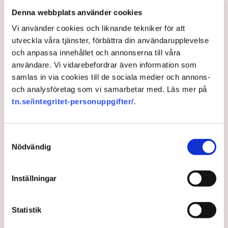
bättre resultat, fortsätter han.
Denna webbplats använder cookies
Vi använder cookies och liknande tekniker för att
Så motverkar du dumhet på
utveckla våra tjänster, förbättra din användarupplevelse
arbetsplatsen
och anpassa innehållet och annonserna till våra
användare. Vi vidarebefordrar även information som
Tänk till! Vad är meningsfullt, motiverat och vad
samlas in via cookies till de sociala medier och annons-
bidrar till ett bättre resultat?
och analysföretag som vi samarbetar med. Läs mer på
Fundera på hur ni kan göra på andra sätt utan att
tn.se/integritet-personuppgifter/
.
följa det senaste modet eller imitera andra men
genom att tänka själva.
Plocka bort allt onödigt – även om du trampar
Samtyckesval
någon på tårna som tycker möten, planer,
Nödvändig
dokumentation och visions- och värdegrundsprat är
jätteviktigt. Undvik alla ”hurra-ord”, ord som betyder
Inställningar
föga men har högt floskelinnehåll och där alla bara
nickar instämmande utan att veta vad det handlar
om. Exempel på sådana ord är: tillit, kvalitet,
Statistik
utveckling och strategi.