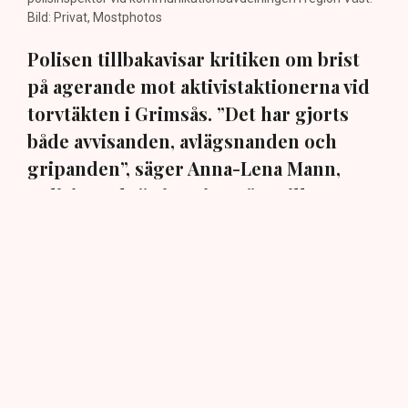
Bild: Privat, Mostphotos
Polisen tillbakavisar kritiken om brist
på agerande mot aktivistaktionerna vid
torvtäkten i Grimsås. ”Det har gjorts
både avvisanden, avlägsnanden och
gripanden”, säger Anna-Lena Mann,
polisinspektör i region Väst, till TN.
Torvtäkten i Grimsås i Tranemo kommun har sedan 28
juli stoppats av aktivistgruppen Återställ Våtmarker
efter att aktivister har klättrat upp på
torvproducenten
Neovas maskiner
, grävt igen diken och spridit
ogräsfrön över täkten.
Aktivisterna klättrar upp på
maskiner – polisen kan inte
avvisa dem: ”Upptrappning