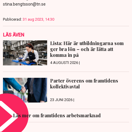
stina.bengtsson@tn.se
Publicerad:
31 aug 2023, 14:30
LÄS ÄVEN
Lista: Här är utbildningarna som
ger bra lön – och är lätta att
komma in på
4 AUGUSTI 2026 |
Parter överens om framtidens
kollektivavtal
23 JUNI 2026 |
Läs mer om framtidens arbetsmarknad