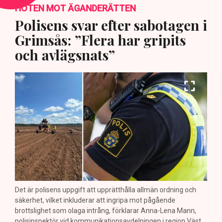
HOTEN MOT ÄGANDERÄTTEN
Polisens svar efter sabotagen i
Grimsås: ”Flera har gripits
och avlägsnats”
Det är polisens uppgift att upprätthålla allmän ordning och
säkerhet, vilket inkluderar att ingripa mot pågående
brottslighet som olaga intrång, förklarar Anna-Lena Mann,
polisinspektör vid kommunikationsavdelningen i region Väst.