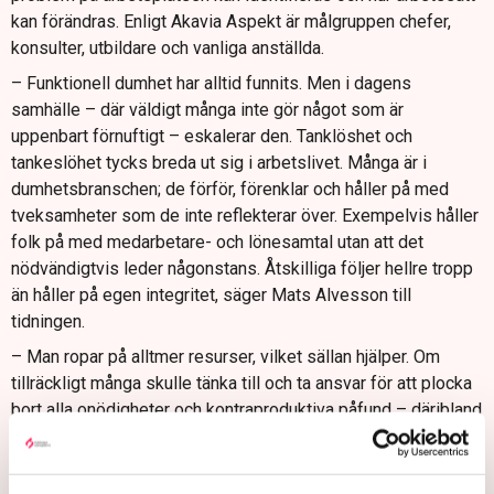
kan förändras. Enligt Akavia Aspekt är målgruppen chefer,
konsulter, utbildare och vanliga anställda.
– Funktionell dumhet har alltid funnits. Men i dagens
samhälle – där väldigt många inte gör något som är
uppenbart förnuftigt – eskalerar den. Tanklöshet och
tankeslöhet tycks breda ut sig i arbetslivet. Många är i
dumhetsbranschen; de förför, förenklar och håller på med
tveksamheter som de inte reflekterar över. Exempelvis håller
folk på med medarbetare- och lönesamtal utan att det
nödvändigtvis leder någonstans. Åtskilliga följer hellre tropp
än håller på egen integritet, säger Mats Alvesson till
tidningen.
– Man ropar på alltmer resurser, vilket sällan hjälper. Om
tillräckligt många skulle tänka till och ta ansvar för att plocka
bort alla onödigheter och kontraproduktiva påfund – däribland
värdegrundsövningar, vissa utvecklingsprojekt och
dokumentationer som inte leder någon vart – skulle vi ha
ordentliga resursökningar vad gäller kärnverksamhet och