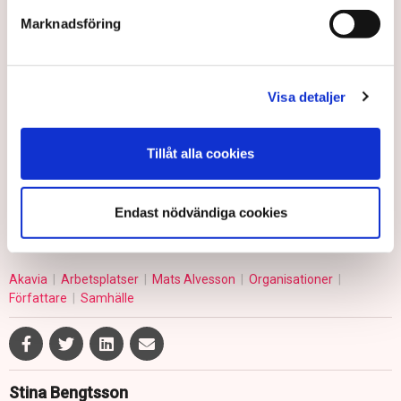
Sätt ihop en dumhetsbekämpningsprojektgrupp
som alla kan vända sig till! Denna grupp kan
Marknadsföring
sammanställa en lista över sådant som anställda
ser som tveksamt eller negativt. Sedan kan man
rösta på lämpliga objekt som bör plockas bort eller
Visa detaljer
ändras.
Källa: Mats Alvesson/Akavia Aspekt
Tillåt alla cookies
Akavia Aspekt: Så motverkar du dumhet på arbetsplatsen
Endast nödvändiga cookies
Akavia
Arbetsplatser
Mats Alvesson
Organisationer
Författare
Samhälle
Stina Bengtsson