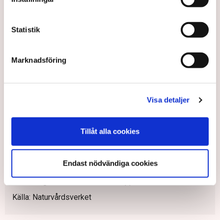
– Nej, vi har vår plan om mötets fokus.
Linnea Bergman/TT
Statistik
Fakta
Marknadsföring
Regeringen ska enligt klimatlagen vart fjärde år lämna en
klimatpolitisk handlingsplan till riksdagen som visar hur
regeringens politik sammantaget bidrar till att nå de
Visa detaljer
nationella klimatmålen.
Om regeringen bedömer att målen inte kan nås med
nuvarande styrmedel, ska handlingsplanen redogöra för
Tillåt alla cookies
vilka ytterligare åtgärder som regeringen avser att vidta.
Klimathandlingsplanerna har därmed en nyckelroll för
Endast nödvändiga cookies
kontinuitet i klimatarbetet och för att driva på
utvecklingen mot minskade utsläpp.
Källa: Naturvårdsverket