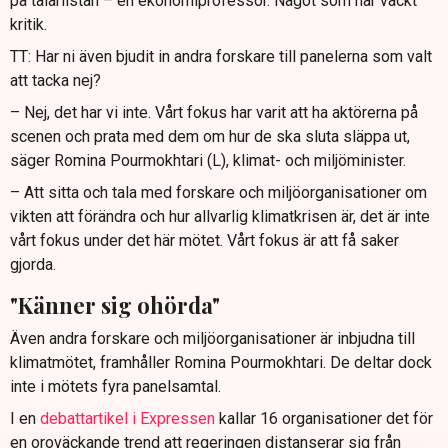
på talarlistan – en ekonomiprofessor. Något som har väckt
kritik.
TT: Har ni även bjudit in andra forskare till panelerna som valt
att tacka nej?
– Nej, det har vi inte. Vårt fokus har varit att ha aktörerna på
scenen och prata med dem om hur de ska sluta släppa ut,
säger Romina Pourmokhtari (L), klimat- och miljöminister.
– Att sitta och tala med forskare och miljöorganisationer om
vikten att förändra och hur allvarlig klimatkrisen är, det är inte
vårt fokus under det här mötet. Vårt fokus är att få saker
gjorda.
"Känner sig ohörda"
Även andra forskare och miljöorganisationer är inbjudna till
klimatmötet, framhåller Romina Pourmokhtari. De deltar dock
inte i mötets fyra panelsamtal.
I en
debattartikel i Expressen
kallar 16 organisationer det för
en oroväckande trend att regeringen distanserar sig från