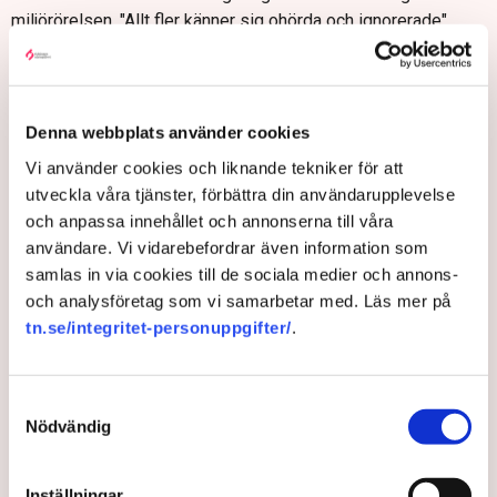
miljörörelsen. "Allt fler känner sig ohörda och ignorerade",
skriver företrädarna.
– Jag delar inte den bilden. Jag träffar med jämna mellanrum
alla slags miljöorganisationer, och både Världsnaturfonden
Denna webbplats använder cookies
och Naturskyddsföreningen kommer att vara på plats under
mötet, säger Romina Pourmokhtari.
Vi använder cookies och liknande tekniker för att
utveckla våra tjänster, förbättra din användarupplevelse
"Nördiga hållbarhetschefer"
och anpassa innehållet och annonserna till våra
TT: En kritiker säger att mötet tycks bli ett spel för
användare. Vi vidarebefordrar även information som
gallerierna. Hur bemöter du det?
samlas in via cookies till de sociala medier och annons-
och analysföretag som vi samarbetar med. Läs mer på
– Jag förstår att det är spännande med högljudda
tn.se/integritet-personuppgifter/
.
klimataktivister. Men det är ju de nördiga hållbarhetscheferna
som faktiskt gör jobbet. Alla de som faktiskt går till ett
arbete där man gör en brun verksamhet grön. Det är de som
Samtyckesval
gör den verkliga skillnaden.
Nödvändig
TT: Kommer ni att ändra ert upplägg under fredagen med
tanke på kritiken?
Inställningar