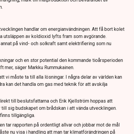
n.
utvecklingen handlar om energianvändningen. Att få bort kolet
a utsläppen av koldioxid lyfts fram som avgörande.
annat på vind- och solkraft samt elektrifiering som nu
nkningar och en stor potential den kommande tioårsperioden
raft mer, säger Markku Rummukainen.
t vi måste ta till alla lösningar. I några delar av världen kan
dra kan det handla om gas med teknik för att avskilja
irekt till beslutsfattarna och Erik Kjellström hoppas att
ar till sig budskapet om brådskan i att vända utvecklingen.
inns tillgängliga.
n tar rapporten på ordentligt allvar och jobbar mot de mål
åste nu visa i handling att man tar klimatförändringen på