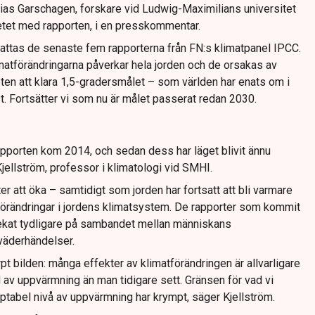
ias Garschagen, forskare vid Ludwig-Maximilians universitet
etet med rapporten, i en presskommentar.
ttas de senaste fem rapporterna från FN:s klimatpanel IPCC.
imatförändringarna påverkar hela jorden och de orsakas av
ten att klara 1,5-gradersmålet – som världen har enats om i
t. Fortsätter vi som nu är målet passerat redan 2030.
porten kom 2014, och sedan dess har läget blivit ännu
 Kjellström, professor i klimatologi vid SMHI.
er att öka – samtidigt som jorden har fortsatt att bli varmare
 förändringar i jordens klimatsystem. De rapporter som kommit
ekat tydligare på sambandet mellan människans
väderhändelser.
t bilden: många effekter av klimatförändringen är allvarligare
ad av uppvärmning än man tidigare sett. Gränsen för vad vi
ceptabel nivå av uppvärmning har krympt, säger Kjellström.