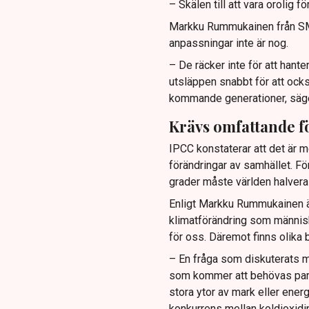
– Skälen till att vara orolig f
Markku Rummukainen från SMHI
anpassningar inte är nog.
– De räcker inte för att hant
utsläppen snabbt för att ocks
kommande generationer, säge
Krävs omfattande 
IPCC konstaterar att det är m
förändringar av samhället. Fö
grader måste världen halvera
Enligt Markku Rummukainen är
klimatförändring som människ
för oss. Däremot finns olika 
– En fråga som diskuterats my
som kommer att behövas paral
stora ytor av mark eller energ
konkurrens mellan koldioxidi