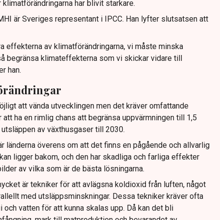
ör klimatförändringarna har blivit starkare.
 är Sveriges representant i IPCC. Han lyfter slutsatsen att
era effekterna av klimatförändringarna, vi måste minska
å begränsa klimateffekterna som vi skickar vidare till
r han.
förändringar
öjligt att vända utvecklingen men det kräver omfattande
r att ha en rimlig chans att begränsa uppvärmningen till 1,5
 utsläppen av växthusgaser till 2030.
 länderna överens om att det finns en pågående och allvarlig
an ligger bakom, och den har skadliga och farliga effekter
bilder av vilka som är de bästa lösningarna.
cket är tekniker för att avlägsna koldioxid från luften, något
lellt med utsläppsminskningar. Dessa tekniker kräver ofta
i och vatten för att kunna skalas upp. Då kan det bli
nfångning, mark till matproduktion och bevarandet av