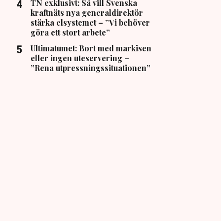
TN exklusivt: Så vill Svenska
kraftnäts nya generaldirektör
stärka elsystemet – ”Vi behöver
göra ett stort arbete”
Ultimatumet: Bort med markisen
eller ingen uteservering –
”Rena utpressningssituationen”