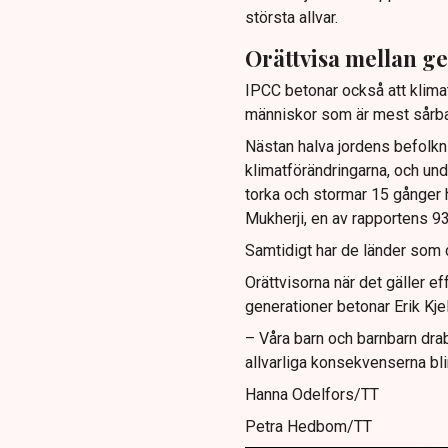
största allvar.
Orättvisa mellan g
IPCC betonar också att klimat
människor som är mest sårba
Nästan halva jordens befolkn
klimatförändringarna, och un
torka och stormar 15 gånger h
Mukherji, en av rapportens 93
Samtidigt har de länder som d
Orättvisorna när det gäller e
generationer betonar Erik Kj
– Våra barn och barnbarn drab
allvarliga konsekvenserna bli
Hanna Odelfors/TT
Petra Hedbom/TT