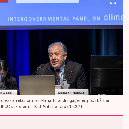
ofessor i ekonomi om klimatförändringar, energi och hållbar
. IPCC-sekreterare. Bild: Antoine Tardy/IPCC/TT