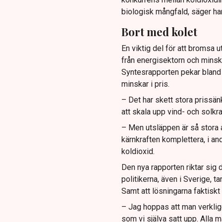
biologisk mångfald, säger ha
Bort med kolet
En viktig del för att bromsa 
från energisektorn och minsk
Syntesrapporten pekar bland 
minskar i pris.
– Det har skett stora prissä
att skala upp vind- och solk
– Men utsläppen är så stora at
kärnkraften komplettera, i an
koldioxid.
Den nya rapporten riktar sig d
politikerna, även i Sverige, t
Samt att lösningarna faktiskt f
– Jag hoppas att man verklige
som vi själva satt upp. Alla m