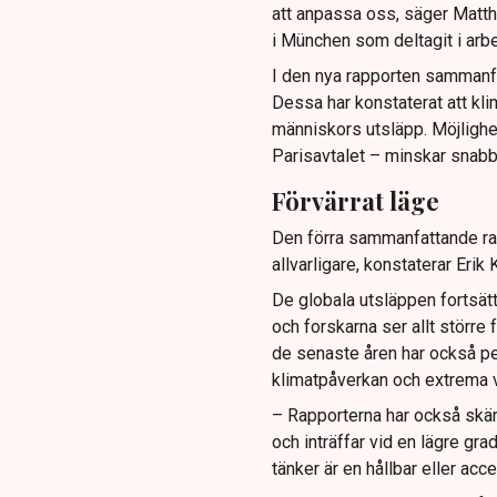
att anpassa oss, säger Matth
i München som deltagit i arb
I den nya rapporten sammanfa
Dessa har konstaterat att kl
människors utsläpp. Möjlighe
Parisavtalet – minskar snabb
Förvärrat läge
Den förra sammanfattande rap
allvarligare, konstaterar Erik
De globala utsläppen fortsätt
och forskarna ser allt större
de senaste åren har också p
klimatpåverkan och extrema 
– Rapporterna har också skärp
och inträffar vid en lägre gr
tänker är en hållbar eller ac