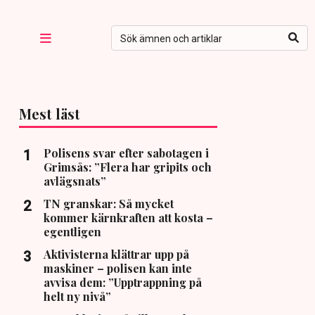
Mest läst
Polisens svar efter sabotagen i
Grimsås: ”Flera har gripits och
avlägsnats”
TN granskar: Så mycket
kommer kärnkraften att kosta –
egentligen
Aktivisterna klättrar upp på
maskiner – polisen kan inte
avvisa dem: ”Upptrappning på
helt ny nivå”