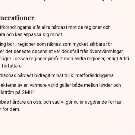
enerationer
förändringarna slår allra hårdast mot de regioner och
ra och kan anpassa sig minst.
ing bor i regioner som räknas som mycket sårbara för
der det senaste decenniet var dödsfall från översvämningar,
ögre i dessa regioner jämfört med andra regioner, enligt Aditi
 författare.
rabbas hårdast bidragit minst till klimatförändringarna.
ffekterna av en varmare värld gäller både mellan länder och
ellström på SMHI:
bas hårdare än oss, och vad vi gör nu är avgörande för hur
r för dem.