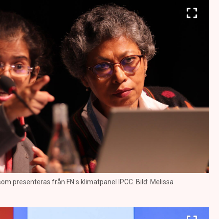
m presenteras från FN:s klimatpanel IPCC. Bild: Melissa