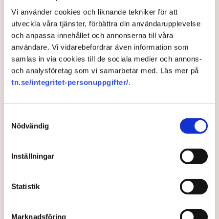
att företag startas och ger arbetstillfällen, skriver
Vi använder cookies och liknande tekniker för att
nationalekonomen Stefan Fölster på SvD Debatt.
utveckla våra tjänster, förbättra din användarupplevelse
och anpassa innehållet och annonserna till våra
8 months ago |
Av: Redaktionen
användare. Vi vidarebefordrar även information som
samlas in via cookies till de sociala medier och annons-
och analysföretag som vi samarbetar med. Läs mer på
tn.se/integritet-personuppgifter/
.
Samtyckesval
Nödvändig
Inställningar
Dystra beskedet från
Statistik
Tyskland: Ingen tillväxt
förrän 2026
Marknadsföring