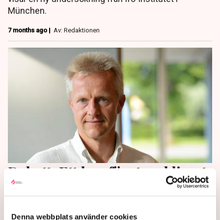
München.
7 months ago |
Av: Redaktionen
Debatt: Ett bra företagsklimat
lyfter utsatta områden
Utsatta områden behöver ett gott företagsklimat så
Denna webbplats använder cookies