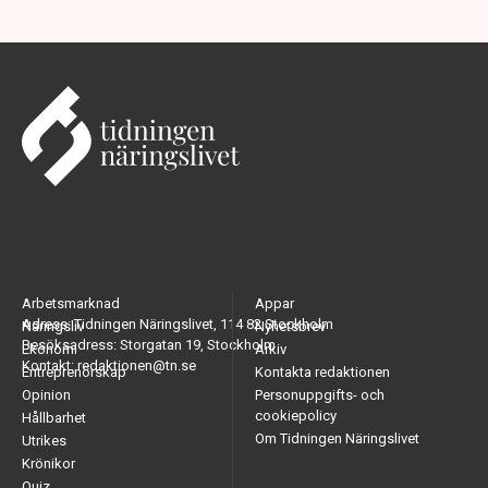
Arbetsmarknad
Appar
Adress: Tidningen Näringslivet, 114 82 Stockholm
Näringsliv
Nyhetsbrev
Besöksadress: Storgatan 19, Stockholm
Ekonomi
Arkiv
Kontakt: redaktionen@tn.se
Entreprenörskap
Kontakta redaktionen
Opinion
Personuppgifts- och
cookiepolicy
Hållbarhet
Om Tidningen Näringslivet
Utrikes
Krönikor
Quiz