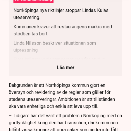
Norrköpings nya riktlinjer stoppar Lindas Kulas
uteservering.
Kommunen kräver att restaurangens markis med
stödben tas bort.
Linda Nilsson beskriver situationen som
utpressning.
Flera krögare kritiserar kommunen för otydlig
kommunikation.
Läs mer
Kommunen vill skapa enhetliga regler för
uteserveringar.
Bakgrunden är att Norrköpings kommun gjort en
översyn och revidering av de regler som gäller för
Lindas Kula ställer in uteserveringen för
stadens uteserveringar. Ambitionen är att tillstånden
sommaren.
ska vara enhetliga och enkla att leva upp till.
– Tidigare har det varit ett problem i Norrköping med en
godtycklighet kring den här branschen, där kommunen
tillåtit vissa krögare att göra saker som andra inte fått