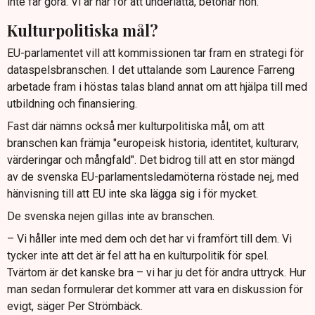
inte får göra. Vi är här för att underlätta, betonar hon.
Kulturpolitiska mål?
EU-parlamentet vill att kommissionen tar fram en strategi för
dataspelsbranschen. I det uttalande som Laurence Farreng
arbetade fram i höstas talas bland annat om att hjälpa till med
utbildning och finansiering.
Fast där nämns också mer kulturpolitiska mål, om att
branschen kan främja "europeisk historia, identitet, kulturarv,
värderingar och mångfald". Det bidrog till att en stor mängd
av de svenska EU-parlamentsledamöterna röstade nej, med
hänvisning till att EU inte ska lägga sig i för mycket.
De svenska nejen gillas inte av branschen.
– Vi håller inte med dem och det har vi framfört till dem. Vi
tycker inte att det är fel att ha en kulturpolitik för spel.
Tvärtom är det kanske bra – vi har ju det för andra uttryck. Hur
man sedan formulerar det kommer att vara en diskussion för
evigt, säger Per Strömbäck.