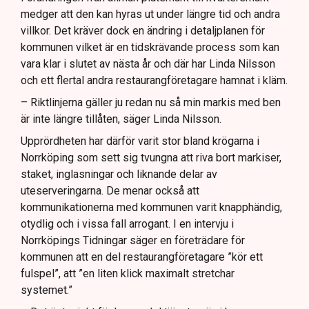
medger att den kan hyras ut under längre tid och andra
villkor. Det kräver dock en ändring i detaljplanen för
kommunen vilket är en tidskrävande process som kan
vara klar i slutet av nästa år och där har Linda Nilsson
och ett flertal andra restaurangföretagare hamnat i kläm.
– Riktlinjerna gäller ju redan nu så min markis med ben
är inte längre tillåten, säger Linda Nilsson.
Upprördheten har därför varit stor bland krögarna i
Norrköping som sett sig tvungna att riva bort markiser,
staket, inglasningar och liknande delar av
uteserveringarna. De menar också att
kommunikationerna med kommunen varit knapphändig,
otydlig och i vissa fall arrogant. I en intervju i
Norrköpings Tidningar säger en företrädare för
kommunen att en del restaurangföretagare ”kör ett
fulspel”, att ”en liten klick maximalt stretchar
systemet.”