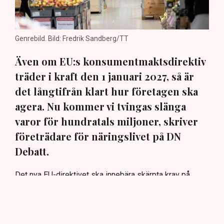
Genrebild. Bild: Fredrik Sandberg/TT
Även om EU:s konsumentmaktsdirektiv
träder i kraft den 1 januari 2027, så är
det långtifrån klart hur företagen ska
agera. Nu kommer vi tvingas slänga
varor för hundratals miljoner, skriver
företrädare för näringslivet på DN
Debatt.
Det nya EU-direktivet ska innebära skärpta krav på
företags miljö- och hållbarhetspåståenden. Men även
om syftet är bra, så är det fortfarande oklart hur
företagen ska agera när det gäller befintliga produkter
och förpackningsmaterial.