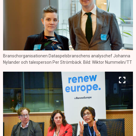
Branschorganisationen Dataspelsbranschens analyschef Johanna
Nylander och talesperson Per Strömbäck. Bild: Wiktor Nummelin/TT