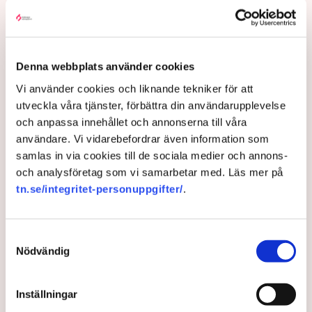
Denna webbplats använder cookies
Vi använder cookies och liknande tekniker för att
utveckla våra tjänster, förbättra din användarupplevelse
och anpassa innehållet och annonserna till våra
användare. Vi vidarebefordrar även information som
samlas in via cookies till de sociala medier och annons-
och analysföretag som vi samarbetar med. Läs mer på
”Riktlinjerna gäller ju redan nu så min markis med ben är inte
tn.se/integritet-personuppgifter/
.
längre tillåten”, säger Linda Nilsson som driver Lindas Kula i
Norrköping. Bild: Privat
Samtyckesval
Uteserveringen skulle ha öppnat i
Nödvändig
början av sommaren, för tredje året i
rad. Men kommunens plötsligt ändrade
Inställningar
riktlinjer satte stopp. ”Noll förståelse