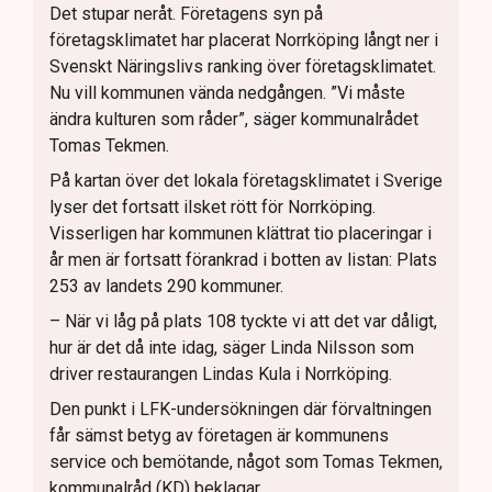
Det stupar neråt. Företagens syn på
företagsklimatet har placerat Norrköping långt ner i
Svenskt Näringslivs ranking över företagsklimatet.
Nu vill kommunen vända nedgången. ”Vi måste
ändra kulturen som råder”, säger kommunalrådet
Tomas Tekmen.
På kartan över det lokala företagsklimatet i Sverige
lyser det fortsatt ilsket rött för Norrköping.
Visserligen har kommunen klättrat tio placeringar i
år men är fortsatt förankrad i botten av listan: Plats
253 av landets 290 kommuner.
– När vi låg på plats 108 tyckte vi att det var dåligt,
hur är det då inte idag, säger Linda Nilsson som
driver restaurangen Lindas Kula i Norrköping.
Den punkt i LFK-undersökningen där förvaltningen
får sämst betyg av företagen är kommunens
service och bemötande, något som Tomas Tekmen,
kommunalråd (KD) beklagar.