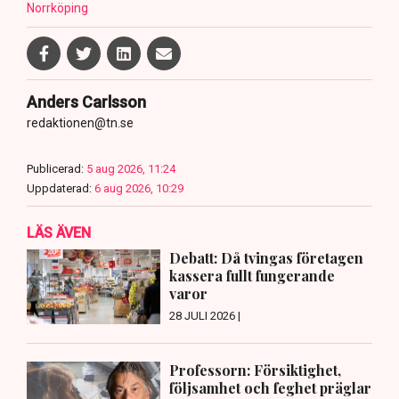
Norrköping
Anders Carlsson
redaktionen@tn.se
Publicerad:
5 aug 2026, 11:24
Uppdaterad:
6 aug 2026, 10:29
LÄS ÄVEN
Debatt: Då tvingas företagen
kassera fullt fungerande
varor
28 JULI 2026 |
Professorn: Försiktighet,
följsamhet och feghet präglar