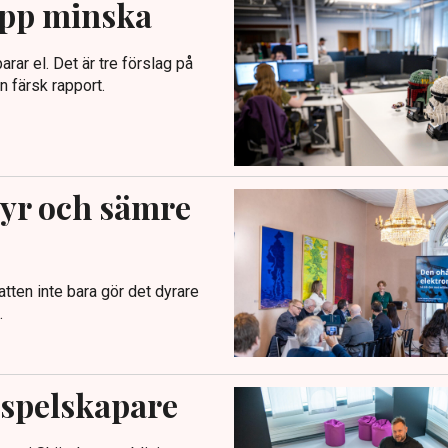
äpp minska
rar el. Det är tre förslag på
 färsk rapport.
dyr och sämre
atten inte bara gör det dyrare
.
 spelskapare