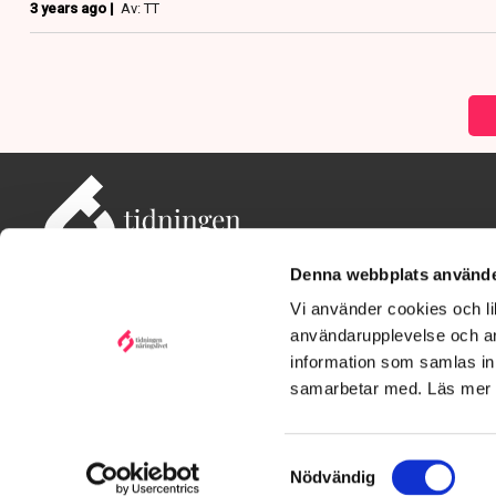
3 years ago |
Av: TT
Denna webbplats använde
Vi använder cookies och lik
användarupplevelse och an
information som samlas in 
Adress: Tidningen Näringslivet, 114 82 Stockholm
Besöksadress: Storgatan 19, Stockholm
samarbetar med. Läs mer
Kontakt: redaktionen@tn.se
Samtyckesval
Nödvändig