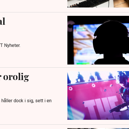
al
VT Nyheter.
 orolig
åller dock i sig, sett i en