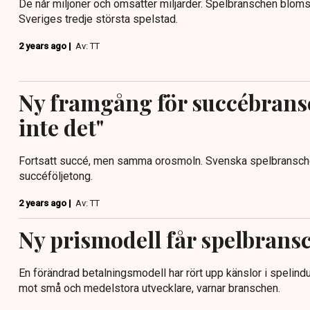
De når miljoner och omsätter miljarder. Spelbranschen blomst
Sveriges tredje största spelstad.
2 years ago |
Av: TT
Ny framgång för succébrans
inte det"
Fortsatt succé, men samma orosmoln. Svenska spelbranschen
succéföljetong.
2 years ago |
Av: TT
Ny prismodell får spelbransc
En förändrad betalningsmodell har rört upp känslor i spelindus
mot små och medelstora utvecklare, varnar branschen.