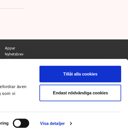
Appar
Nyhetsbrev
Arkiv
Kontakta redaktionen
Personuppgifts- och cookiepolicy
Tillåt alla cookies
Om Tidningen Näringslivet
efordrar även
Endast nödvändiga cookies
Chefredaktör och ansvarig utgivare:
g som vi
Anna Dalqvist
Kontakt: anna.dalqvist@tn.se
ring
Visa detaljer