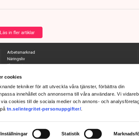
Läs in fler artiklar
Arbetsmarknad
Näringsliv
Ekonomi
Entreprenörskap
r cookies
Opinion
Hållbarhet
nande tekniker för att utveckla våra tjänster, förbättra din
Utrikes
passa innehållet och annonserna till våra användare. Vi vidareb
Krönikor
via cookies till de sociala medier och annons- och analysföreta
Quiz
 på
tn.se/integritet-personuppgifter/
.
Inställningar
Statistik
Marknadsfö