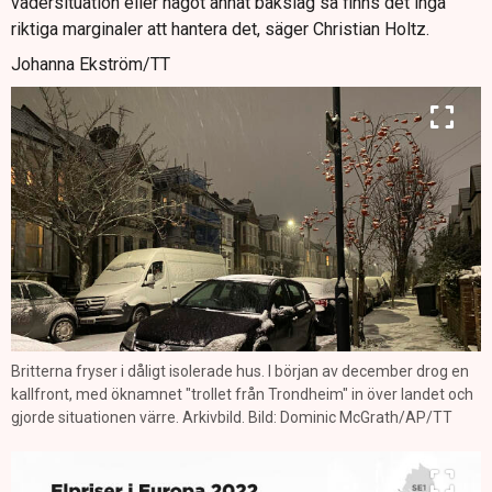
vädersituation eller något annat bakslag så finns det inga
riktiga marginaler att hantera det, säger Christian Holtz.
Johanna Ekström/TT
Britterna fryser i dåligt isolerade hus. I början av december drog en
kallfront, med öknamnet "trollet från Trondheim" in över landet och
gjorde situationen värre. Arkivbild. Bild: Dominic McGrath/AP/TT