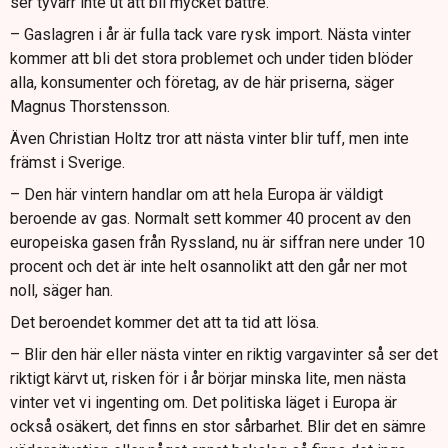
ser tyvärr inte ut att bli mycket bättre.
– Gaslagren i år är fulla tack vare rysk import. Nästa vinter
kommer att bli det stora problemet och under tiden blöder
alla, konsumenter och företag, av de här priserna, säger
Magnus Thorstensson.
Även Christian Holtz tror att nästa vinter blir tuff, men inte
främst i Sverige.
– Den här vintern handlar om att hela Europa är väldigt
beroende av gas. Normalt sett kommer 40 procent av den
europeiska gasen från Ryssland, nu är siffran nere under 10
procent och det är inte helt osannolikt att den går ner mot
noll, säger han.
Det beroendet kommer det att ta tid att lösa.
– Blir den här eller nästa vinter en riktig vargavinter så ser det
riktigt kärvt ut, risken för i år börjar minska lite, men nästa
vinter vet vi ingenting om. Det politiska läget i Europa är
också osäkert, det finns en stor sårbarhet. Blir det en sämre