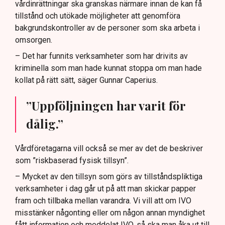
vårdinrättningar ska granskas närmare innan de kan få
tillstånd och utökade möjligheter att genomföra
bakgrundskontroller av de personer som ska arbeta i
omsorgen.
– Det har funnits verksamheter som har drivits av
kriminella som man hade kunnat stoppa om man hade
kollat på rätt sätt, säger Gunnar Caperius.
”Uppföljningen har varit för
dålig.”
Vårdföretagarna vill också se mer av det de beskriver
som ”riskbaserad fysisk tillsyn”.
– Mycket av den tillsyn som görs av tillståndspliktiga
verksamheter i dag går ut på att man skickar papper
fram och tillbaka mellan varandra. Vi vill att om IVO
misstänker någonting eller om någon annan myndighet
fått information och meddelat IVO, så ska man åka ut till