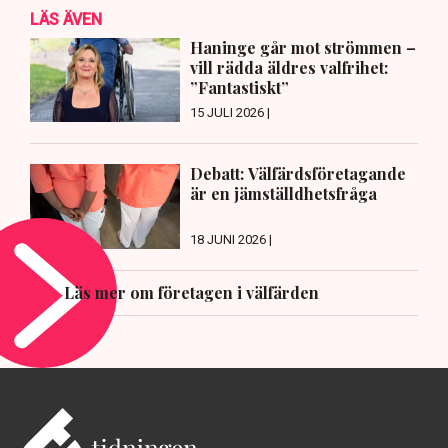
LÄS ÄVEN
Haninge går mot strömmen –
vill rädda äldres valfrihet:
”Fantastiskt”
15 JULI 2026 |
Debatt: Välfärdsföretagande
är en jämställdhetsfråga
18 JUNI 2026 |
Läs mer om företagen i välfärden