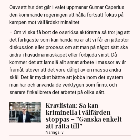
Oavsett hur det går i valet uppmanar Gunnar Caperius
den kommande regeringen att hålla fortsatt fokus på
kampen mot välfärdskriminalitet.
– Om vi ska få bort de oseriösa aktörerna så tror jag att
det farligaste som kan hända nu är att vi får en jättestor
diskussion eller process om att man på något sätt ska
ändra i huvudmannaskapet eller förbjuda vinst. Då
kommer det att lamslå allt annat arbete i massor av år
framåt, utöver att det vore dåligt av en massa andra
skäl. Det är mycket bättre att jobba inom det system
man har och använda de verktygen som finns, och
snarare finkalibrera det arbetet på olika sätt.
Kravlistan: Så kan
kriminella i välfärden
stoppas – ”Ganska enkelt
att rätta till”
Näringsliv