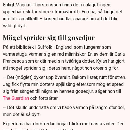
Enligt Magnus Thorstensson finns det i nuläget ingen
uppenbar risk för större strömavbrott i Europa, så länge det
inte blir smällkallt – krisen handlar snarare om att det blir
väldigt dyrt.
Mögel sprider sig till gosedjur
På ett bibliotek i Suffolk i England, som fungerar som
värmestuga, värmer sig en rad människor. En av dem är Carla
Francesca som är där med sin tvååriga dotter. Kylan har gjort
att mögel sprider sig i deras hem, något hon oroar sig för.
– Det (möglet) dyker upp överallt. Bakom lister, runt fönstren.
Jag fick flytta min dotters spjälsäng eftersom möglet spred
sig från sängen till några av hennes gosedjur, säger hon till
The Guardian
och fortsätter:
– Det skulle underlätta om vi hade värmen på längre stunder,
men det är så dyrt.
Experterna har dock redan börjat blicka mot nästa vinter. Den