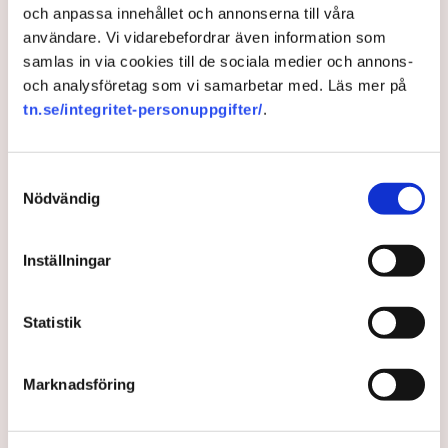
och anpassa innehållet och annonserna till våra
varnar politiken för att tappa fokus. ”Då
användare. Vi vidarebefordrar även information som
kommer det att lamslå allt annat arbete
samlas in via cookies till de sociala medier och annons-
i massor av år framåt”, säger han till TN.
och analysföretag som vi samarbetar med. Läs mer på
tn.se/integritet-personuppgifter/
.
Det har tagits steg i rätt riktning men det måste ske
mer under nästa mandatperiod. Så sammanfattar Gunnar
Samtyckesval
Caperius, förbundsdirektör för arbetsgivar- och
Nödvändig
branschorganisationen Vårdföretagarna, läget i den
pågående kampen mot välfärdskriminaliteten.
Inställningar
Artikeln i korthet
Gunnar Caperius, förbundsdirektör för
Statistik
Vårdföretagarna, betonar behovet av ökat arbete
mot välfärdskriminalitet.
Marknadsföring
Regeringen har utökat myndigheters möjligheter att
dela information och gett IVO resurser.