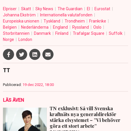
Elpriser
Skatt
Sky News
The Guardian
El
Eurostat
Johanna Ekström
Internationella valutafonden
Europeiska unionen
Tyskland
Trondheim
Frankrike
Belgien
Nederländerna
England
Ryssland
Oslo
Storbritannien
Danmark
Finland
Trafalgar Square
Suffolk
Norge
London
TT
Publicerad:
19 dec 2022, 18:00
LÄS ÄVEN
TN exklusivt: Så vill Svenska
kraftnäts nya generaldirektör
stärka elsystemet – ”Vi behöver
göra ett stort arbete”