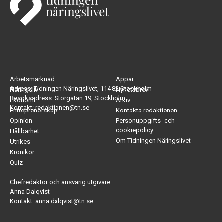
Arbetsmarknad
Appar
Adress: Tidningen Näringslivet, 114 82 Stockholm
Näringsliv
Nyhetsbrev
Besöksadress: Storgatan 19, Stockholm
Ekonomi
Arkiv
Kontakt: redaktionen@tn.se
Entreprenörskap
Kontakta redaktionen
Opinion
Personuppgifts- och
cookiepolicy
Hållbarhet
Om Tidningen Näringslivet
Utrikes
Krönikor
Quiz
Chefredaktör och ansvarig utgivare:
Anna Dalqvist
Kontakt: anna.dalqvist@tn.se