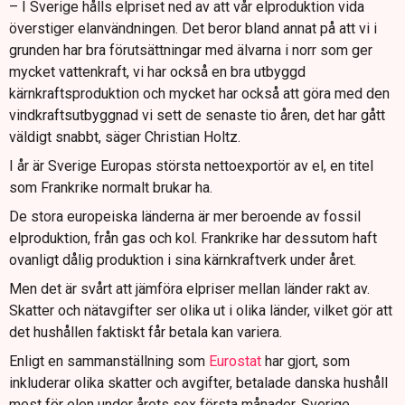
– I Sverige hålls elpriset ned av att vår elproduktion vida
överstiger elanvändningen. Det beror bland annat på att vi i
grunden har bra förutsättningar med älvarna i norr som ger
mycket vattenkraft, vi har också en bra utbyggd
kärnkraftsproduktion och mycket har också att göra med den
vindkraftsutbyggnad vi sett de senaste tio åren, det har gått
väldigt snabbt, säger Christian Holtz.
I år är Sverige Europas största nettoexportör av el, en titel
som Frankrike normalt brukar ha.
De stora europeiska länderna är mer beroende av fossil
elproduktion, från gas och kol. Frankrike har dessutom haft
ovanligt dålig produktion i sina kärnkraftverk under året.
Men det är svårt att jämföra elpriser mellan länder rakt av.
Skatter och nätavgifter ser olika ut i olika länder, vilket gör att
det hushållen faktiskt får betala kan variera.
Enligt en sammanställning som
Eurostat
har gjort, som
inkluderar olika skatter och avgifter, betalade danska hushåll
mest för elen under årets sex första månader. Sverige