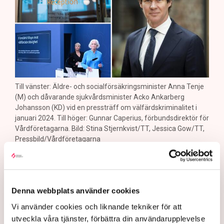
Till vänster: Äldre- och socialförsäkringsminister Anna Tenje
(M) och dåvarande sjukvårdsminister Acko Ankarberg
Johansson (KD) vid en pressträff om välfärdskriminalitet i
januari 2024. Till höger: Gunnar Caperius, förbundsdirektör för
Vårdföretagarna. Bild: Stina Stjernkvist/TT, Jessica Gow/TT,
Pressbild/Vårdföretagarna
Kriminaliteten i välfärden hade till stor
del kunnat stoppas med bättre
kontroller, enligt Gunnar Caperius,
Denna webbplats använder cookies
förbundsdirektör för Vårdföretagarna.
Vi använder cookies och liknande tekniker för att
utveckla våra tjänster, förbättra din användarupplevelse
Nu presenterar han en åtgärdsplan och