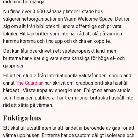
räddning för många.
Nu finns över 3 600 sådana platser listade hos
välgörenhetsorganisationen Warm Welcome Space. Det rör
sig om allt från bibliotek till andra offentliga och privata
lokaler. Hit kan britter som inte har råd att slå på värmen
hemma komma och tina upp och dricka en kopp te.
Det kan låta överdrivet i ett västeuropeiskt land, men
britterna har visat sig vara extra känsliga för höga el- och
gaspriser.
Enligt en studie från Internationella valutafonden, som bland
annat
The Guardian
har skrivit om, drabbas brittiska hushåll
hårdast i Västeuropa av energikrisen. Enligt en annan studie
som tidningen publicerar har tre miljoner brittiska hushåll inte
råd att sätta på värmen.
Fuktiga hus
Ett skäl till utsattheten är att landet är beroende av gas för att
värma upp husen. Britterna har dessutom dåligt isolerade och