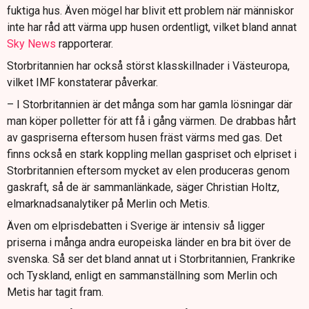
fuktiga hus. Även mögel har blivit ett problem när människor
inte har råd att värma upp husen ordentligt, vilket bland annat
Sky News
rapporterar.
Storbritannien har också störst klasskillnader i Västeuropa,
vilket IMF konstaterar påverkar.
– I Storbritannien är det många som har gamla lösningar där
man köper polletter för att få i gång värmen. De drabbas hårt
av gaspriserna eftersom husen fräst värms med gas. Det
finns också en stark koppling mellan gaspriset och elpriset i
Storbritannien eftersom mycket av elen produceras genom
gaskraft, så de är sammanlänkade, säger Christian Holtz,
elmarknadsanalytiker på Merlin och Metis.
Även om elprisdebatten i Sverige är intensiv så ligger
priserna i många andra europeiska länder en bra bit över de
svenska. Så ser det bland annat ut i Storbritannien, Frankrike
och Tyskland, enligt en sammanställning som Merlin och
Metis har tagit fram.