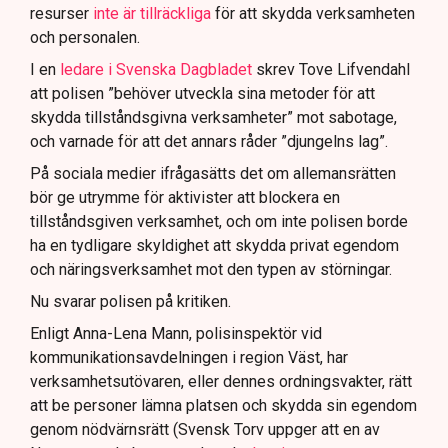
resurser
inte är tillräckliga
för att skydda verksamheten
och personalen.
I en
ledare i Svenska Dagbladet
skrev Tove Lifvendahl
att polisen ”behöver utveckla sina metoder för att
skydda tillståndsgivna verksamheter” mot sabotage,
och varnade för att det annars råder ”djungelns lag”.
På sociala medier ifrågasätts det om allemansrätten
bör ge utrymme för aktivister att blockera en
tillståndsgiven verksamhet, och om inte polisen borde
ha en tydligare skyldighet att skydda privat egendom
och näringsverksamhet mot den typen av störningar.
Nu svarar polisen på kritiken.
Enligt Anna-Lena Mann, polisinspektör vid
kommunikationsavdelningen i region Väst, har
verksamhetsutövaren, eller dennes ordningsvakter, rätt
att be personer lämna platsen och skydda sin egendom
genom nödvärnsrätt (Svensk Torv uppger att en av