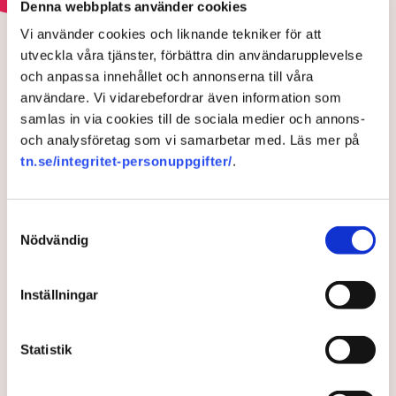
Denna webbplats använder cookies
HOTEN MOT ÄGANDERÄTTEN
Polisens svar efter sabotagen i
Vi använder cookies och liknande tekniker för att
utveckla våra tjänster, förbättra din användarupplevelse
Grimsås: ”Flera har gripits
och anpassa innehållet och annonserna till våra
och avlägsnats”
användare. Vi vidarebefordrar även information som
samlas in via cookies till de sociala medier och annons-
och analysföretag som vi samarbetar med. Läs mer på
tn.se/integritet-personuppgifter/
.
Samtyckesval
Nödvändig
Inställningar
Det är polisens uppgift att upprätthålla allmän ordning och
Statistik
säkerhet, vilket inkluderar att ingripa mot pågående
brottslighet som olaga intrång, förklarar Anna-Lena Mann,
polisinspektör vid kommunikationsavdelningen i region Väst.