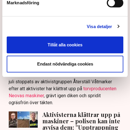
Marknadsföring
Bild: Privat, Mostphotos
Polisen tillbakavisar kritiken om brist
på agerande mot aktivistaktionerna vid
Visa detaljer
torvtäkten i Grimsås. ”Det har gjorts
både avvisanden, avlägsnanden och
Tillåt alla cookies
gripanden”, säger Anna-Lena Mann,
polisinspektör i region Väst, till TN.
Endast nödvändiga cookies
Torvtäkten i Grimsås i Tranemo kommun har sedan 28
juli stoppats av aktivistgruppen Återställ Våtmarker
efter att aktivister har klättrat upp på
torvproducenten
Neovas maskiner
, grävt igen diken och spridit
ogräsfrön över täkten.
Aktivisterna klättrar upp på
maskiner – polisen kan inte
avvisa dem: ”Upptrappning