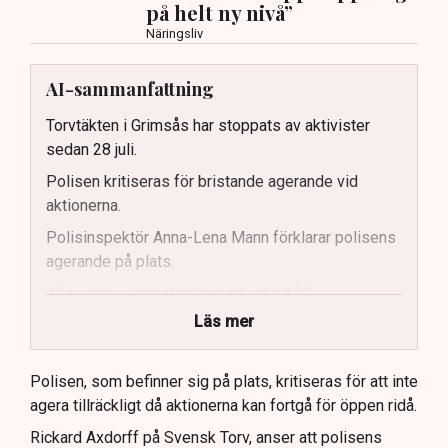
på helt ny nivå”
Näringsliv
AI-sammanfattning
Torvtäkten i Grimsås har stoppats av aktivister
sedan 28 juli.
Polisen kritiseras för bristande agerande vid
aktionerna.
Polisinspektör Anna-Lena Mann förklarar polisens
agerande på plats.
40 personer misstänks med cirka 120
brottsmisstankar kopplade.
Läs mer
Polisen använder drönare och uniformerad polis
för att dokumentera bevis.
Polisen, som befinner sig på plats, kritiseras för att inte
agera tillräckligt då aktionerna kan fortgå för öppen ridå.
Samtidigt är polisarbetet komplext när det gäller
att navigera juridiska rättigheter och gränser.
Rickard Axdorff på Svensk Torv, anser att polisens