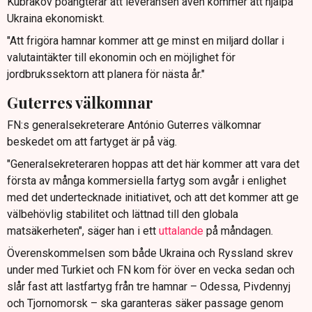
Kubrakov poängterar att leveransen även kommer att hjälpa
Ukraina ekonomiskt.
"Att frigöra hamnar kommer att ge minst en miljard dollar i
valutaintäkter till ekonomin och en möjlighet för
jordbrukssektorn att planera för nästa år."
Guterres välkomnar
FN:s generalsekreterare António Guterres välkomnar
beskedet om att fartyget är på väg.
"Generalsekreteraren hoppas att det här kommer att vara det
första av många kommersiella fartyg som avgår i enlighet
med det undertecknade initiativet, och att det kommer att ge
välbehövlig stabilitet och lättnad till den globala
matsäkerheten", säger han i ett
uttalande
på måndagen.
Överenskommelsen som både Ukraina och Ryssland skrev
under med Turkiet och FN kom för över en vecka sedan och
slår fast att lastfartyg från tre hamnar – Odessa, Pivdennyj
och Tjornomorsk – ska garanteras säker passage genom