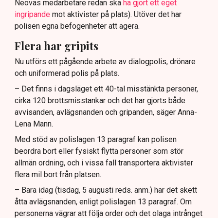
Neovas medarbetare redan ska
ha gjort ett eget
ingripande
mot aktivister på plats). Utöver det har
polisen egna befogenheter att agera.
Flera har gripits
Nu utförs ett pågående arbete av dialogpolis, drönare
och uniformerad polis på plats.
– Det finns i dagsläget ett 40-tal misstänkta personer,
cirka 120 brottsmisstankar och det har gjorts både
avvisanden, avlägsnanden och gripanden, säger Anna-
Lena Mann.
Med stöd av polislagen 13 paragraf kan polisen
beordra bort eller fysiskt flytta personer som stör
allmän ordning, och i vissa fall transportera aktivister
flera mil bort från platsen.
– Bara idag (tisdag, 5 augusti reds. anm.) har det skett
åtta avlägsnanden, enligt polislagen 13 paragraf. Om
personerna vägrar att följa order och det olaga intrånget