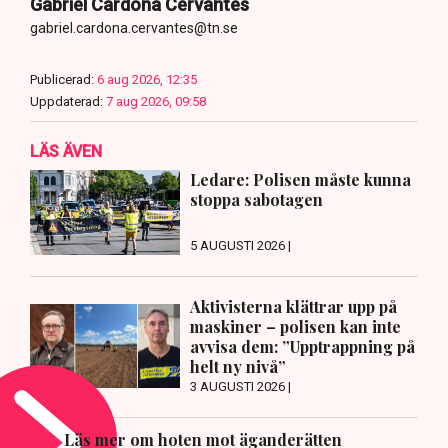
Gabriel Cardona Cervantes
gabriel.cardona.cervantes@tn.se
Publicerad:
6 aug 2026, 12:35
Uppdaterad:
7 aug 2026, 09:58
LÄS ÄVEN
Ledare: Polisen måste kunna
stoppa sabotagen
5 AUGUSTI 2026 |
Aktivisterna klättrar upp på
maskiner – polisen kan inte
avvisa dem: ”Upptrappning på
helt ny nivå”
3 AUGUSTI 2026 |
Läs mer om hoten mot äganderätten