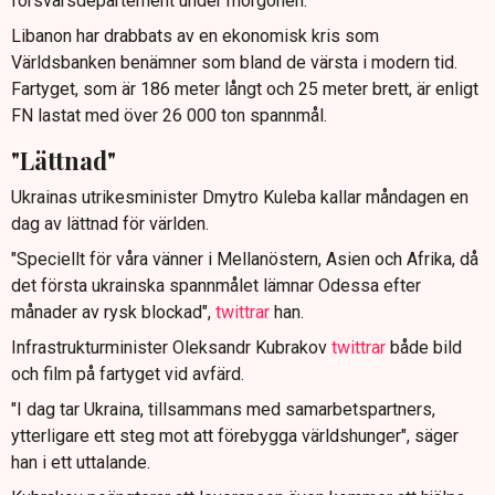
försvarsdepartement under morgonen.
Libanon har drabbats av en ekonomisk kris som
Världsbanken benämner som bland de värsta i modern tid.
Fartyget, som är 186 meter långt och 25 meter brett, är enligt
FN lastat med över 26 000 ton spannmål.
"Lättnad"
Ukrainas utrikesminister Dmytro Kuleba kallar måndagen en
dag av lättnad för världen.
"Speciellt för våra vänner i Mellanöstern, Asien och Afrika, då
det första ukrainska spannmålet lämnar Odessa efter
månader av rysk blockad",
twittrar
han.
Infrastrukturminister Oleksandr Kubrakov
twittrar
både bild
och film på fartyget vid avfärd.
"I dag tar Ukraina, tillsammans med samarbetspartners,
ytterligare ett steg mot att förebygga världshunger", säger
han i ett uttalande.