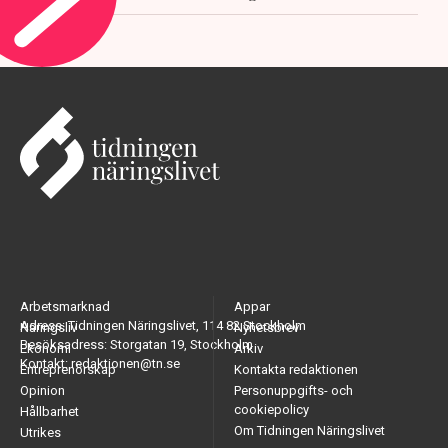
Arbetsmarknad
Appar
Adress: Tidningen Näringslivet, 114 82 Stockholm
Näringsliv
Nyhetsbrev
Besöksadress: Storgatan 19, Stockholm
Ekonomi
Arkiv
Kontakt: redaktionen@tn.se
Entreprenörskap
Kontakta redaktionen
Opinion
Personuppgifts- och
cookiepolicy
Hållbarhet
Om Tidningen Näringslivet
Utrikes