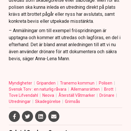
utredas som skadegörelse eller sabotage. Men för att
polisen ska kunna inleda en utredning direkt på plats
krävs att brottet pågår eller nyss har avslutats, samt
konkreta bevis eller utpekade misstänkta.
– Anmälningar om till exempel fröspridningen är
upptagna och kommer att utredas och lagföras, en del i
efterhand. Det är bland annat anledningen till att vi nu
även använder drönare för att dokumentera och säkra
bevis, säger Anna-Lena Mann.
Myndigheter
Gripanden
Tranemo kommun
Polisen
Svensk Torv : en naturlig råvara
Allemansrätten
Brott
Tove Lifvendahl
Neova
Återställ Våtmarker
Drönare
Utredningar
Skadegörelse
Grimsås