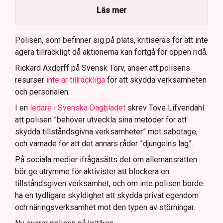
brottsmisstankar kopplade.
Läs mer
Polisen använder drönare och uniformerad polis
för att dokumentera bevis.
Polisen, som befinner sig på plats, kritiseras för att inte
agera tillräckligt då aktionerna kan fortgå för öppen ridå.
Samtidigt är polisarbetet komplext när det gäller
att navigera juridiska rättigheter och gränser.
Rickard Axdorff på Svensk Torv, anser att polisens
resurser
inte är tillräckliga
för att skydda verksamheten
och personalen.
I en
ledare i Svenska Dagbladet
skrev Tove Lifvendahl
att polisen ”behöver utveckla sina metoder för att
skydda tillståndsgivna verksamheter” mot sabotage,
och varnade för att det annars råder ”djungelns lag”.
På sociala medier ifrågasätts det om allemansrätten
bör ge utrymme för aktivister att blockera en
tillståndsgiven verksamhet, och om inte polisen borde
ha en tydligare skyldighet att skydda privat egendom
och näringsverksamhet mot den typen av störningar.