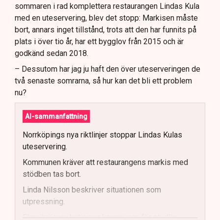
sommaren i rad komplettera restaurangen Lindas Kula
med en uteservering, blev det stopp: Markisen måste
bort, annars inget tillstånd, trots att den har funnits på
plats i över tio år, har ett bygglov från 2015 och är
godkänd sedan 2018.
– Dessutom har jag ju haft den över uteserveringen de
två senaste somrarna, så hur kan det bli ett problem
nu?
AI-sammanfattning
Norrköpings nya riktlinjer stoppar Lindas Kulas
uteservering.
Kommunen kräver att restaurangens markis med
stödben tas bort.
Linda Nilsson beskriver situationen som
utpressning.
Flera krögare kritiserar kommunen för otydlig