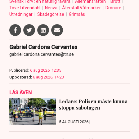
Svensk Torv : en naturlig råvara
Allemansrätten
Brott
Tove Lifvendahl
Neova
Återställ Våtmarker
Drönare
Utredningar
Skadegörelse
Grimsås
Gabriel Cardona Cervantes
gabriel.cardona.cervantes@tn.se
Publicerad:
6 aug 2026, 12:35
Uppdaterad:
6 aug 2026, 14:23
LÄS ÄVEN
Ledare: Polisen måste kunna
stoppa sabotagen
5 AUGUSTI 2026 |