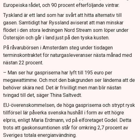
Europeiska rådet, och 90 procent efterföljande vintrar.
Tyskland är ett land som har svårt att hitta alternativ till
gasen. Samtidigt har Ryssland aviserat att man minskar
flödet i den stora ledningen Nord Stream som löper under
Östersjön och går i land just på den tyska kusten.
På råvarubörsen i Amsterdam steg under tisdagen
terminskontraktet för naturgasleveranser nästa månad med
nästan 22 procent.
– Man ser hur gaspriserna har lyft till 195 euro per
megawattimme. Och mot den bakgrunden ser länderna att de
behöver skära ned. Det är frivilligt men man blir nästan
tvingad till det, säger Thina Saltvedt.
EU-överenskommelsen, de höga gaspriserna och strypt rysk
tillförsel lär påverka svenska hushåll i form av ett högre
elpris, enligt Maria Erdmann, vd på elföretaget Godel. Detta
trots att gaskonsumtionen står för omkring 2,7 procent av
Sveriges totala energianvändning.