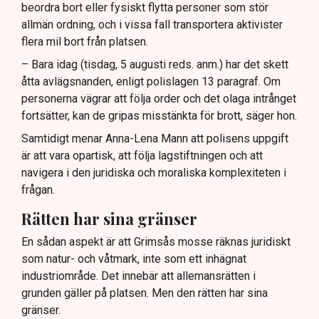
beordra bort eller fysiskt flytta personer som stör
allmän ordning, och i vissa fall transportera aktivister
flera mil bort från platsen.
– Bara idag (tisdag, 5 augusti reds. anm.) har det skett
åtta avlägsnanden, enligt polislagen 13 paragraf. Om
personerna vägrar att följa order och det olaga intrånget
fortsätter, kan de gripas misstänkta för brott, säger hon.
Samtidigt menar Anna-Lena Mann att polisens uppgift
är att vara opartisk, att följa lagstiftningen och att
navigera i den juridiska och moraliska komplexiteten i
frågan.
Rätten har sina gränser
En sådan aspekt är att Grimsås mosse räknas juridiskt
som natur- och våtmark, inte som ett inhägnat
industriområde. Det innebär att allemansrätten i
grunden gäller på platsen. Men den rätten har sina
gränser.