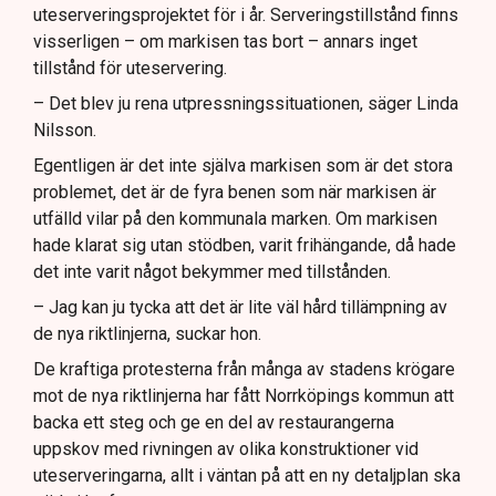
uteserveringsprojektet för i år. Serveringstillstånd finns
visserligen – om markisen tas bort – annars inget
tillstånd för uteservering.
– Det blev ju rena utpressningssituationen, säger Linda
Nilsson.
Egentligen är det inte själva markisen som är det stora
problemet, det är de fyra benen som när markisen är
utfälld vilar på den kommunala marken. Om markisen
hade klarat sig utan stödben, varit frihängande, då hade
det inte varit något bekymmer med tillstånden.
– Jag kan ju tycka att det är lite väl hård tillämpning av
de nya riktlinjerna, suckar hon.
De kraftiga protesterna från många av stadens krögare
mot de nya riktlinjerna har fått Norrköpings kommun att
backa ett steg och ge en del av restaurangerna
uppskov med rivningen av olika konstruktioner vid
uteserveringarna, allt i väntan på att en ny detaljplan ska