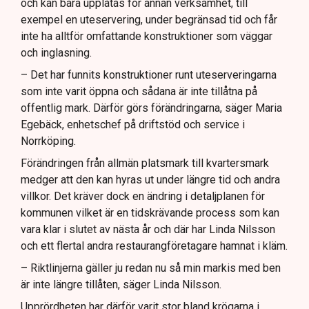
och kan bara upplåtas för annan verksamhet, till
exempel en uteservering, under begränsad tid och får
inte ha alltför omfattande konstruktioner som väggar
och inglasning.
– Det har funnits konstruktioner runt uteserveringarna
som inte varit öppna och sådana är inte tillåtna på
offentlig mark. Därför görs förändringarna, säger Maria
Egebäck, enhetschef på driftstöd och service i
Norrköping.
Förändringen från allmän platsmark till kvartersmark
medger att den kan hyras ut under längre tid och andra
villkor. Det kräver dock en ändring i detaljplanen för
kommunen vilket är en tidskrävande process som kan
vara klar i slutet av nästa år och där har Linda Nilsson
och ett flertal andra restaurangföretagare hamnat i kläm.
– Riktlinjerna gäller ju redan nu så min markis med ben
är inte längre tillåten, säger Linda Nilsson.
Upprördheten har därför varit stor bland krögarna i