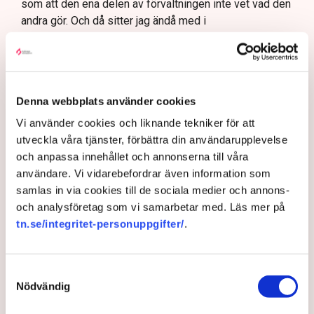
som att den ena delen av förvaltningen inte vet vad den
andra gör. Och då sitter jag ändå med i
Samhällsplaneringsnämnden i kommunen där
detaljplanen ska tas och ser att det där finns noll
förståelse för hur det är att vara företagare.
TN har sökt företrädare för fastighetsägaren
Denna webbplats använder cookies
Stadsrum.
Vi använder cookies och liknande tekniker för att
utveckla våra tjänster, förbättra din användarupplevelse
Ett företagsklimat i nedförsbacke
och anpassa innehållet och annonserna till våra
användare. Vi vidarebefordrar även information som
Det stupar neråt. Företagens syn på
samlas in via cookies till de sociala medier och annons-
företagsklimatet har placerat Norrköping långt ner i
och analysföretag som vi samarbetar med. Läs mer på
Svenskt Näringslivs ranking över företagsklimatet.
tn.se/integritet-personuppgifter/
.
Nu vill kommunen vända nedgången. ”Vi måste
ändra kulturen som råder”, säger kommunalrådet
Tomas Tekmen.
Samtyckesval
På kartan över det lokala företagsklimatet i Sverige
Nödvändig
lyser det fortsatt ilsket rött för Norrköping.