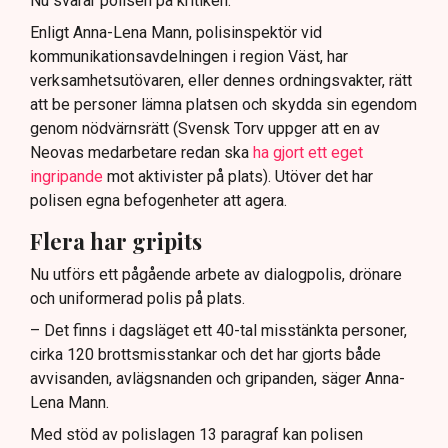
Nu svarar polisen på kritiken.
Enligt Anna-Lena Mann, polisinspektör vid
kommunikationsavdelningen i region Väst, har
verksamhetsutövaren, eller dennes ordningsvakter, rätt
att be personer lämna platsen och skydda sin egendom
genom nödvärnsrätt (Svensk Torv uppger att en av
Neovas medarbetare redan ska
ha gjort ett eget
ingripande
mot aktivister på plats). Utöver det har
polisen egna befogenheter att agera.
Flera har gripits
Nu utförs ett pågående arbete av dialogpolis, drönare
och uniformerad polis på plats.
– Det finns i dagsläget ett 40-tal misstänkta personer,
cirka 120 brottsmisstankar och det har gjorts både
avvisanden, avlägsnanden och gripanden, säger Anna-
Lena Mann.
Med stöd av polislagen 13 paragraf kan polisen