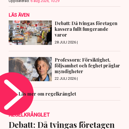
Uppdaterad:
6 aug 2026, 10:29
LÄS ÄVEN
Debatt: Då tvingas företagen
kassera fullt fungerande
varor
28 JULI 2026 |
Professorn: Försiktighet,
följsamhet och feghet präglar
myndigheter
22 JULI 2026 |
Läs mer om regelkrånglet
REGELKRÅNGLET
Debatt: Då tvingas företagen