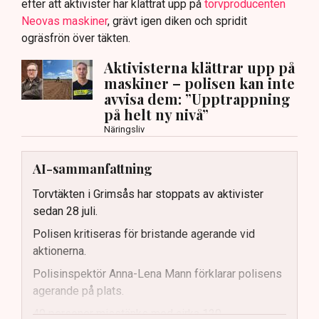
efter att aktivister har klättrat upp på
torvproducenten
Neovas maskiner
, grävt igen diken och spridit
ogräsfrön över täkten.
Aktivisterna klättrar upp på
maskiner – polisen kan inte
avvisa dem: ”Upptrappning
på helt ny nivå”
Näringsliv
AI-sammanfattning
Torvtäkten i Grimsås har stoppats av aktivister
sedan 28 juli.
Polisen kritiseras för bristande agerande vid
aktionerna.
Polisinspektör Anna-Lena Mann förklarar polisens
agerande på plats.
40 personer misstänks med cirka 120