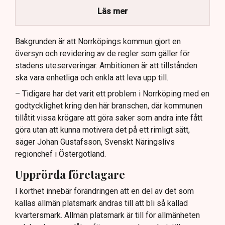
kommunikation.
Läs mer
Kommunen vill skapa enhetliga regler för
uteserveringar.
Bakgrunden är att Norrköpings kommun gjort en
översyn och revidering av de regler som gäller för
Lindas Kula ställer in uteserveringen för
stadens uteserveringar. Ambitionen är att tillstånden
sommaren.
ska vara enhetliga och enkla att leva upp till.
– Tidigare har det varit ett problem i Norrköping med en
godtycklighet kring den här branschen, där kommunen
tillåtit vissa krögare att göra saker som andra inte fått
göra utan att kunna motivera det på ett rimligt sätt,
säger Johan Gustafsson, Svenskt Näringslivs
regionchef i Östergötland.
Upprörda företagare
I korthet innebär förändringen att en del av det som
kallas allmän platsmark ändras till att bli så kallad
kvartersmark. Allmän platsmark är till för allmänheten