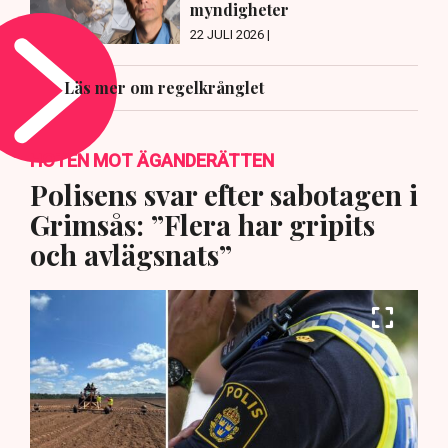
myndigheter
22 JULI 2026 |
Läs mer om regelkrånglet
HOTEN MOT ÄGANDERÄTTEN
Polisens svar efter sabotagen i
Grimsås: ”Flera har gripits
och avlägsnats”