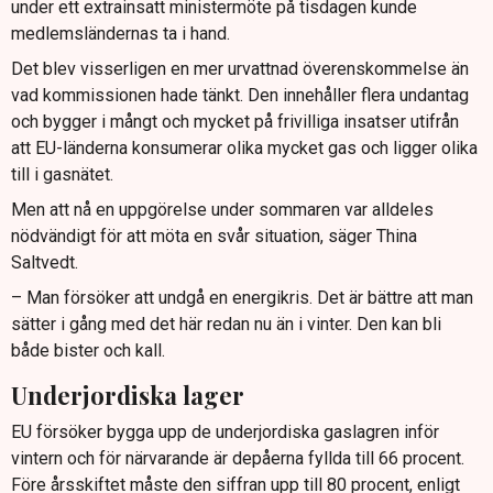
under ett extrainsatt ministermöte på tisdagen kunde
medlemsländernas ta i hand.
Det blev visserligen en mer urvattnad överenskommelse än
vad kommissionen hade tänkt. Den innehåller flera undantag
och bygger i mångt och mycket på frivilliga insatser utifrån
att EU-länderna konsumerar olika mycket gas och ligger olika
till i gasnätet.
Men att nå en uppgörelse under sommaren var alldeles
nödvändigt för att möta en svår situation, säger Thina
Saltvedt.
– Man försöker att undgå en energikris. Det är bättre att man
sätter i gång med det här redan nu än i vinter. Den kan bli
både bister och kall.
Underjordiska lager
EU försöker bygga upp de underjordiska gaslagren inför
vintern och för närvarande är depåerna fyllda till 66 procent.
Före årsskiftet måste den siffran upp till 80 procent, enligt