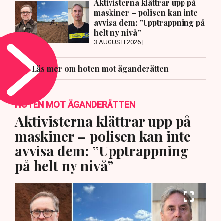
Aktivisterna klättrar upp på
maskiner – polisen kan inte
avvisa dem: ”Upptrappning på
helt ny nivå”
3 AUGUSTI 2026 |
Läs mer om hoten mot äganderätten
HOTEN MOT ÄGANDERÄTTEN
Aktivisterna klättrar upp på
maskiner – polisen kan inte
avvisa dem: ”Upptrappning
på helt ny nivå”