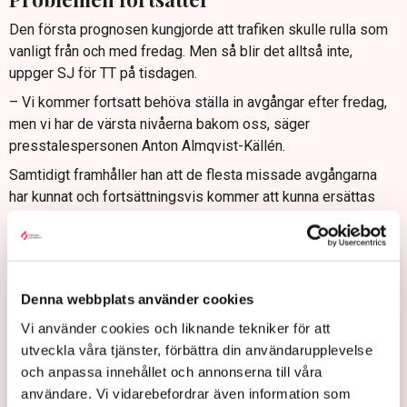
Den första prognosen kungjorde att trafiken skulle rulla som
vanligt från och med fredag. Men så blir det alltså inte,
uppger SJ för TT på tisdagen.
– Vi kommer fortsatt behöva ställa in avgångar efter fredag,
men vi har de värsta nivåerna bakom oss, säger
presstalespersonen Anton Almqvist-Källén.
Samtidigt framhåller han att de flesta missade avgångarna
har kunnat och fortsättningsvis kommer att kunna ersättas
med bussar.
Situationen har skapat frustration och ilska bland personalen
på det statliga bolaget. I en artikel i
Arbetet
i fredags vittnade
personal om konsekvenserna.
Denna webbplats använder cookies
Till dessa hör arbetspass som staplats på varandra med kort
Vi använder cookies och liknande tekniker för att
vilotid emellan, bokade hotellnätter som plötsligt försvunnit
utveckla våra tjänster, förbättra din användarupplevelse
och tågvärdar som planerats in på lokförarpass.
och anpassa innehållet och annonserna till våra
användare. Vi vidarebefordrar även information som
Heligt förbannade