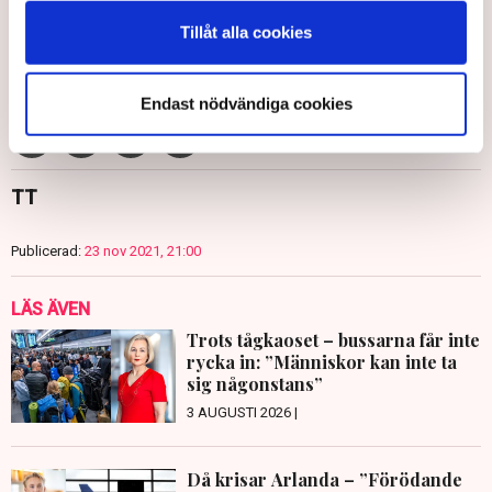
Tillåt alla cookies
Trafik
Tågtrafik
Personalbrist
Avtal
Kristoffer Tamsons
SJ
Moderaterna
Jesper Karlsson
Mälardalstrafik
Endast nödvändiga cookies
TT
Publicerad:
23 nov 2021, 21:00
LÄS ÄVEN
Trots tågkaoset – bussarna får inte
rycka in: ”Människor kan inte ta
sig någonstans”
3 AUGUSTI 2026 |
Då krisar Arlanda – ”Förödande