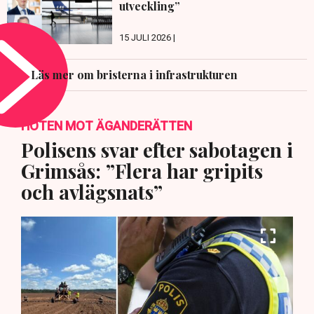
utveckling”
15 JULI 2026 |
Läs mer om bristerna i infrastrukturen
HOTEN MOT ÄGANDERÄTTEN
Polisens svar efter sabotagen i
Grimsås: ”Flera har gripits
och avlägsnats”