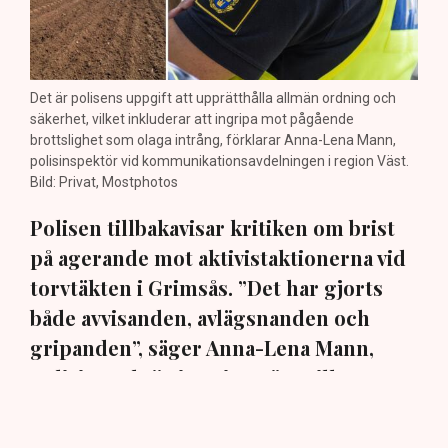
Det är polisens uppgift att upprätthålla allmän ordning och
säkerhet, vilket inkluderar att ingripa mot pågående
brottslighet som olaga intrång, förklarar Anna-Lena Mann,
polisinspektör vid kommunikationsavdelningen i region Väst.
Bild: Privat, Mostphotos
Polisen tillbakavisar kritiken om brist
på agerande mot aktivistaktionerna vid
torvtäkten i Grimsås. ”Det har gjorts
både avvisanden, avlägsnanden och
gripanden”, säger Anna-Lena Mann,
polisinspektör i region Väst, till TN.
Torvtäkten i Grimsås i Tranemo kommun har sedan 28